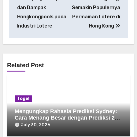
navigation
dan Dampak
Semakin Populernya
Hongkongpools pada
Permainan Lotere di
Industri Lotere
Hong Kong
Related Post
Togel
Mengungkap Rahasia Prediksi Sydney:
Cara Menang Besar dengan Prediksi 2D,
3D, dan 4D
July 30, 2026