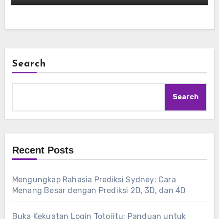
Search
Search
Recent Posts
Mengungkap Rahasia Prediksi Sydney: Cara
Menang Besar dengan Prediksi 2D, 3D, dan 4D
Buka Kekuatan Login Totojitu: Panduan untuk