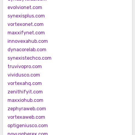
evolvionet.com
synexisplus.com
vortexonet.com
maxxifynet.com
innovexahub.com
dynacorelab.com
synexistechco.com
truvivopro.com
vividusco.com
vortexahq.com
zenithifyit.com
maxxiohub.com
zephyraweb.com
vortexaweb.com
optigeniusco.com
novuspherex.com