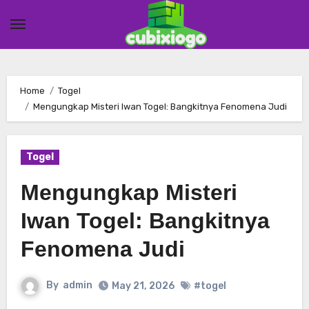
Skip
to
content
Home
Togel
Mengungkap Misteri Iwan Togel: Bangkitnya Fenomena Judi
Togel
Mengungkap Misteri
Iwan Togel: Bangkitnya
Fenomena Judi
By
admin
May 21, 2026
#togel