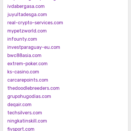
ivdabergasa.com
juyultadesga.com
real-crypto-services.com
mypetzworld.com
infounty.com
investparaguay-eu.com
bwc88asia.com
extrem-poker.com
ks-casino.com
carcarepoints.com
thedoodlebreeders.com
grupohugodias.com
deqair.com
techsilvers.com
ningkatinskill.com
fivsport.com