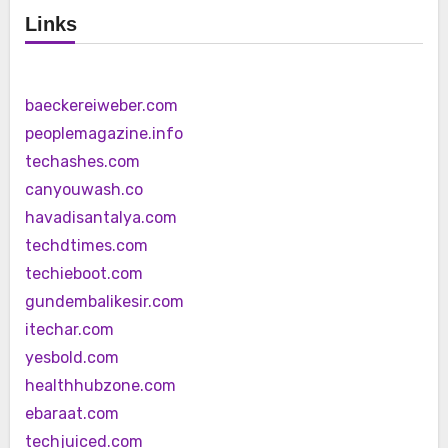
Links
baeckereiweber.com
peoplemagazine.info
techashes.com
canyouwash.co
havadisantalya.com
techdtimes.com
techieboot.com
gundembalikesir.com
itechar.com
yesbold.com
healthhubzone.com
ebaraat.com
techjuiced.com