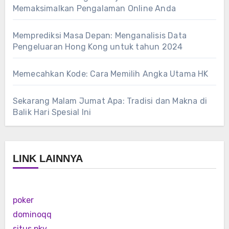
Memaksimalkan Pengalaman Online Anda
Memprediksi Masa Depan: Menganalisis Data
Pengeluaran Hong Kong untuk tahun 2024
Memecahkan Kode: Cara Memilih Angka Utama HK
Sekarang Malam Jumat Apa: Tradisi dan Makna di
Balik Hari Spesial Ini
LINK LAINNYA
poker
dominoqq
situs pkv