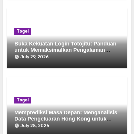
Togel
Buka Kekuatan Login Totojitu: Panduan
untuk Memaksimalkan Pengalaman
Online Anda
July 29, 2026
Togel
Memprediksi Masa Depan: Menganalisis
Data Pengeluaran Hong Kong untuk
tahun 2024
July 28, 2026