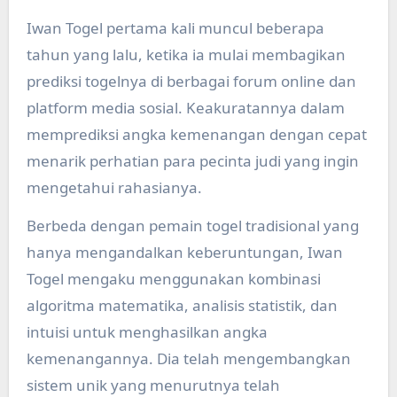
Iwan Togel pertama kali muncul beberapa
tahun yang lalu, ketika ia mulai membagikan
prediksi togelnya di berbagai forum online dan
platform media sosial. Keakuratannya dalam
memprediksi angka kemenangan dengan cepat
menarik perhatian para pecinta judi yang ingin
mengetahui rahasianya.
Berbeda dengan pemain togel tradisional yang
hanya mengandalkan keberuntungan, Iwan
Togel mengaku menggunakan kombinasi
algoritma matematika, analisis statistik, dan
intuisi untuk menghasilkan angka
kemenangannya. Dia telah mengembangkan
sistem unik yang menurutnya telah