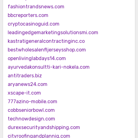
fashiontrandsnews.com
bbcreporters.com
cryptocasinoguid.com
leadingedgemarketingsolutionsmi.com
kastratigeneralcontractinginc.co
bestwholesalenfljerseysshop.com
openlivinglabdays14.com
ayurvedakonsultti-kari-nokela.com
antitraders.biz
aryanews24.com
xscape-it.com
777azino-mobile.com
cobbseniorbowl.com
technowdesign.com
durexsecurityandshipping.com
cityroofingandplannig.com