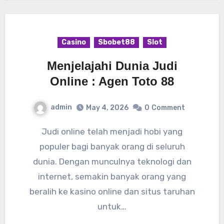
Casino
Sbobet88
Slot
Menjelajahi Dunia Judi
Online : Agen Toto 88
admin
May 4, 2026
0
Comment
Judi online telah menjadi hobi yang
populer bagi banyak orang di seluruh
dunia. Dengan munculnya teknologi dan
internet, semakin banyak orang yang
beralih ke kasino online dan situs taruhan
untuk…