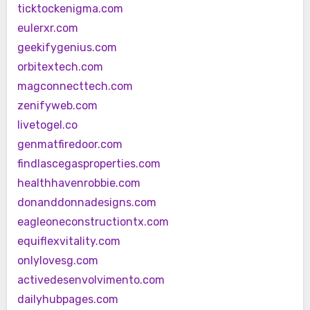
ticktockenigma.com
eulerxr.com
geekifygenius.com
orbitextech.com
magconnecttech.com
zenifyweb.com
livetogel.co
genmatfiredoor.com
findlascegasproperties.com
healthhavenrobbie.com
donanddonnadesigns.com
eagleoneconstructiontx.com
equiflexvitality.com
onlylovesg.com
activedesenvolvimento.com
dailyhubpages.com