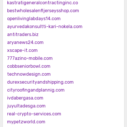
kastratigeneralcontractinginc.co
bestwholesalenfljerseysshop.com
openlivinglabdays14.com
ayurvedakonsultti-kari-nokela.com
antitraders.biz
aryanews24.com
xscape-it.com
777azino-mobile.com
cobbseniorbowl.com
technowdesign.com
durexsecurityandshipping.com
cityroofingandplannig.com
ivdabergasa.com
juyultadesga.com
real-crypto-services.com
mypetzworld.com