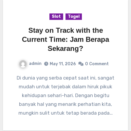
Slot
Togel
Stay on Track with the
Current Time: Jam Berapa
Sekarang?
admin
May 11, 2026
0
Comment
Di dunia yang serba cepat saat ini, sangat
mudah untuk terjebak dalam hiruk pikuk
kehidupan sehari-hari. Dengan begitu
banyak hal yang menarik perhatian kita,
mungkin sulit untuk tetap berada pada…