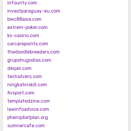
infounty.com
investparaguay-eu.com
bwc88asia.com
extrem-poker.com
ks-casino.com
carcarepoints.com
thedoodlebreeders.com
grupohugodias.com
deqair.com
techsilvers.com
ningkatinskill.com
fivsport.com
templatedzine.com
lawinfoadvice.com
phenqdietplan.org
sumnercafe.com