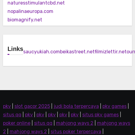
naturesstimulantcbd.net
nopalinaeuropa.com
biomagnify.net
Links
saucyukiah.com
beikastreet.net
filmizlettir.net
our
pkv
|
slot gacor 2025
|
judi bola terpercaya
|
pkv games
|
situs qq
|
pkv
|
pkv
|
pkv
|
pkv
|
pkv
|
situs pkv games
|
poker online
|
situs qq
|
mahjong ways 2
|
mahjong ways
2
|
mahjong ways 2
|
situs poker terpercaya
|