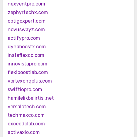
nexventpro.com
zephyrtechx.com
optigoxpert.com
novuswayz.com
actifypro.com
dynaboostx.com
instaflexco.com
innovistapro.com
flexiboostlab.com
vortexohqplus.com
swiftiopro.com
hamilelikbelirtisi.net
versalotech.com
techmaxco.com
exceedolab.com
activaxio.com