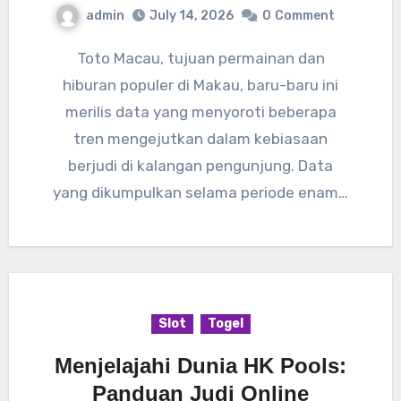
admin
July 14, 2026
0
Comment
Toto Macau, tujuan permainan dan
hiburan populer di Makau, baru-baru ini
merilis data yang menyoroti beberapa
tren mengejutkan dalam kebiasaan
berjudi di kalangan pengunjung. Data
yang dikumpulkan selama periode enam…
Slot
Togel
Menjelajahi Dunia HK Pools:
Panduan Judi Online