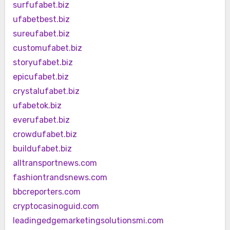
surfufabet.biz
ufabetbest.biz
sureufabet.biz
customufabet.biz
storyufabet.biz
epicufabet.biz
crystalufabet.biz
ufabetok.biz
everufabet.biz
crowdufabet.biz
buildufabet.biz
alltransportnews.com
fashiontrandsnews.com
bbcreporters.com
cryptocasinoguid.com
leadingedgemarketingsolutionsmi.com