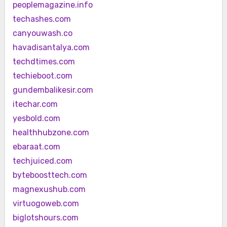
peoplemagazine.info
techashes.com
canyouwash.co
havadisantalya.com
techdtimes.com
techieboot.com
gundembalikesir.com
itechar.com
yesbold.com
healthhubzone.com
ebaraat.com
techjuiced.com
byteboosttech.com
magnexushub.com
virtuogoweb.com
biglotshours.com