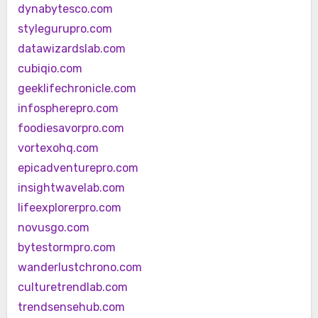
dynabytesco.com
stylegurupro.com
datawizardslab.com
cubiqio.com
geeklifechronicle.com
infospherepro.com
foodiesavorpro.com
vortexohq.com
epicadventurepro.com
insightwavelab.com
lifeexplorerpro.com
novusgo.com
bytestormpro.com
wanderlustchrono.com
culturetrendlab.com
trendsensehub.com