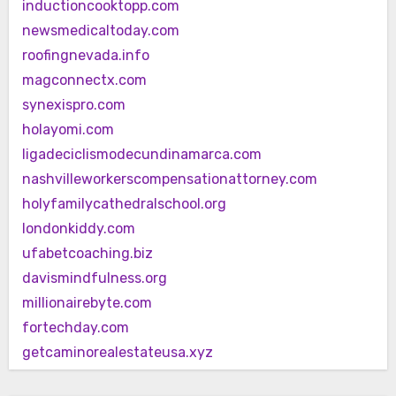
inductioncooktopp.com
newsmedicaltoday.com
roofingnevada.info
magconnectx.com
synexispro.com
holayomi.com
ligadeciclismodecundinamarca.com
nashvilleworkerscompensationattorney.com
holyfamilycathedralschool.org
londonkiddy.com
ufabetcoaching.biz
davismindfulness.org
millionairebyte.com
fortechday.com
getcaminorealestateusa.xyz