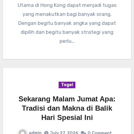
Utama di Hong Kong dapat menjadi tugas
yang menakutkan bagi banyak orang.
Dengan begitu banyak angka yang dapat
dipilih dan begitu banyak strategi yang
perlu…
Togel
Sekarang Malam Jumat Apa:
Tradisi dan Makna di Balik
Hari Spesial Ini
admin
July 27, 2026
0
Comment