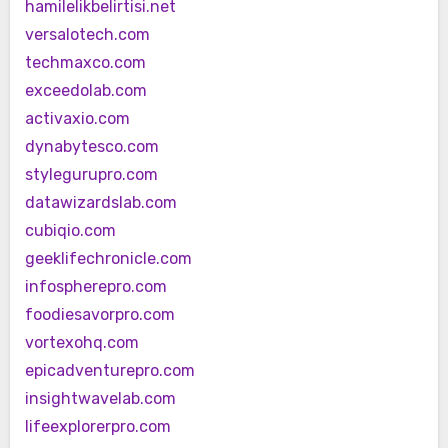
hamilelikbelirtisi.net
versalotech.com
techmaxco.com
exceedolab.com
activaxio.com
dynabytesco.com
stylegurupro.com
datawizardslab.com
cubiqio.com
geeklifechronicle.com
infospherepro.com
foodiesavorpro.com
vortexohq.com
epicadventurepro.com
insightwavelab.com
lifeexplorerpro.com