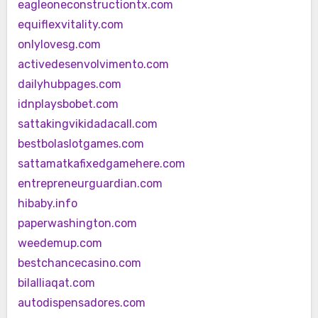
eagleoneconstructiontx.com
equiflexvitality.com
onlylovesg.com
activedesenvolvimento.com
dailyhubpages.com
idnplaysbobet.com
sattakingvikidadacall.com
bestbolaslotgames.com
sattamatkafixedgamehere.com
entrepreneurguardian.com
hibaby.info
paperwashington.com
weedemup.com
bestchancecasino.com
bilalliaqat.com
autodispensadores.com