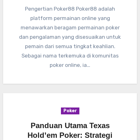
Pengertian Poker88 Poker88 adalah
platform permainan online yang
menawarkan beragam permainan poker
dan pengalaman yang disesuaikan untuk
pemain dari semua tingkat keahlian.
Sebagai nama terkemuka di komunitas
poker online, ia…
Poker
Panduan Utama Texas
Hold’em Poker: Strategi