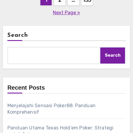
1
2
…
133
pagination
Next Page »
Search
Search
Recent Posts
Menjelajahi Sensasi Poker88: Panduan
Komprehensif
Panduan Utama Texas Hold’em Poker: Strategi