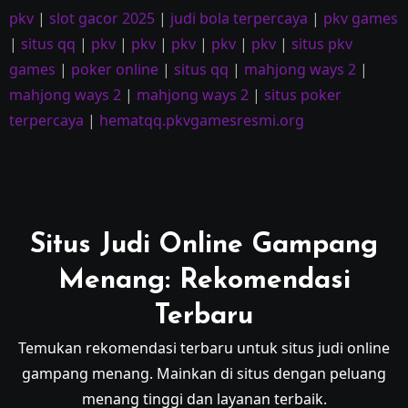
pkv
|
slot gacor 2025
|
judi bola terpercaya
|
pkv games
|
situs qq
|
pkv
|
pkv
|
pkv
|
pkv
|
pkv
|
situs pkv
games
|
poker online
|
situs qq
|
mahjong ways 2
|
mahjong ways 2
|
mahjong ways 2
|
situs poker
terpercaya
|
hematqq.pkvgamesresmi.org
Situs Judi Online Gampang
Menang: Rekomendasi
Terbaru
Temukan rekomendasi terbaru untuk situs judi online
gampang menang. Mainkan di situs dengan peluang
menang tinggi dan layanan terbaik.