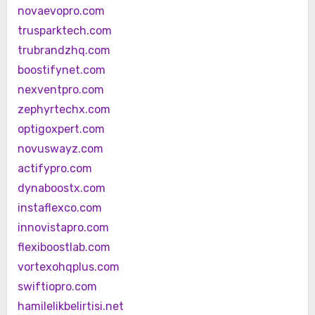
novaevopro.com
trusparktech.com
trubrandzhq.com
boostifynet.com
nexventpro.com
zephyrtechx.com
optigoxpert.com
novuswayz.com
actifypro.com
dynaboostx.com
instaflexco.com
innovistapro.com
flexiboostlab.com
vortexohqplus.com
swiftiopro.com
hamilelikbelirtisi.net