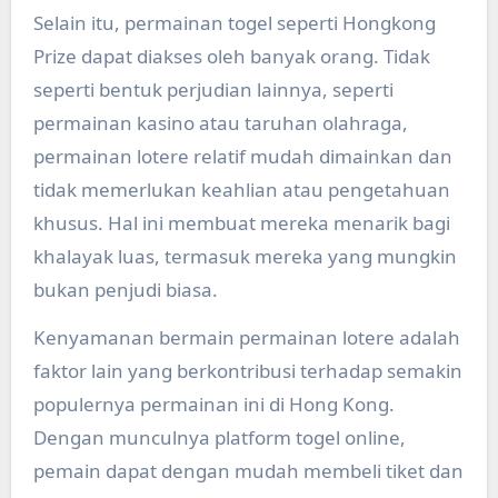
Selain itu, permainan togel seperti Hongkong
Prize dapat diakses oleh banyak orang. Tidak
seperti bentuk perjudian lainnya, seperti
permainan kasino atau taruhan olahraga,
permainan lotere relatif mudah dimainkan dan
tidak memerlukan keahlian atau pengetahuan
khusus. Hal ini membuat mereka menarik bagi
khalayak luas, termasuk mereka yang mungkin
bukan penjudi biasa.
Kenyamanan bermain permainan lotere adalah
faktor lain yang berkontribusi terhadap semakin
populernya permainan ini di Hong Kong.
Dengan munculnya platform togel online,
pemain dapat dengan mudah membeli tiket dan