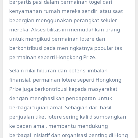
berpartisipasi dalam permainan togel dari
kenyamanan rumah mereka sendiri atau saat
bepergian menggunakan perangkat seluler
mereka. Aksesibilitas ini memudahkan orang
untuk mengikuti permainan lotere dan
berkontribusi pada meningkatnya popularitas
permainan seperti Hongkong Prize.
Selain nilai hiburan dan potensi imbalan
finansial, permainan lotere seperti Hongkong
Prize juga berkontribusi kepada masyarakat
dengan menghasilkan pendapatan untuk
berbagai tujuan amal. Sebagian dari hasil
penjualan tiket lotere sering kali disumbangkan
ke badan amal, membantu mendukung
berbagai inisiatif dan organisasi penting di Hong