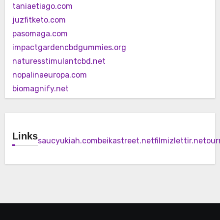
taniaetiago.com
juzfitketo.com
pasomaga.com
impactgardencbdgummies.org
naturesstimulantcbd.net
nopalinaeuropa.com
biomagnify.net
Links
saucyukiah.com
beikastreet.net
filmizlettir.net
our