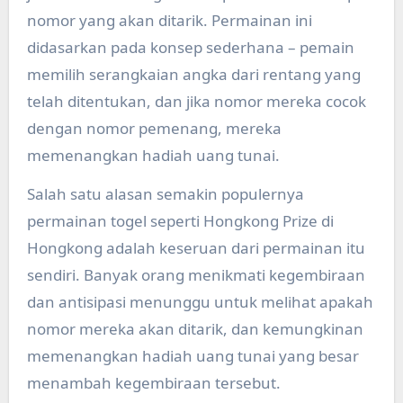
nomor yang akan ditarik. Permainan ini
didasarkan pada konsep sederhana – pemain
memilih serangkaian angka dari rentang yang
telah ditentukan, dan jika nomor mereka cocok
dengan nomor pemenang, mereka
memenangkan hadiah uang tunai.
Salah satu alasan semakin populernya
permainan togel seperti Hongkong Prize di
Hongkong adalah keseruan dari permainan itu
sendiri. Banyak orang menikmati kegembiraan
dan antisipasi menunggu untuk melihat apakah
nomor mereka akan ditarik, dan kemungkinan
memenangkan hadiah uang tunai yang besar
menambah kegembiraan tersebut.