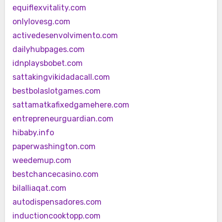
equiflexvitality.com
onlylovesg.com
activedesenvolvimento.com
dailyhubpages.com
idnplaysbobet.com
sattakingvikidadacall.com
bestbolaslotgames.com
sattamatkafixedgamehere.com
entrepreneurguardian.com
hibaby.info
paperwashington.com
weedemup.com
bestchancecasino.com
bilalliaqat.com
autodispensadores.com
inductioncooktopp.com