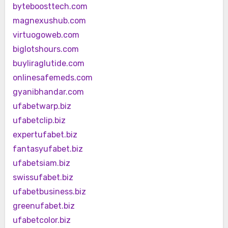
byteboosttech.com
magnexushub.com
virtuogoweb.com
biglotshours.com
buyliraglutide.com
onlinesafemeds.com
gyanibhandar.com
ufabetwarp.biz
ufabetclip.biz
expertufabet.biz
fantasyufabet.biz
ufabetsiam.biz
swissufabet.biz
ufabetbusiness.biz
greenufabet.biz
ufabetcolor.biz