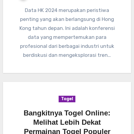
Data HK 2024 merupakan peristiwa
penting yang akan berlangsung di Hong
Kong tahun depan. Ini adalah konferensi
data yang mempertemukan para
profesional dari berbagai industri untuk
berdiskusi dan mengeksplorasi tren…
Togel
Bangkitnya Togel Online:
Melihat Lebih Dekat
Permainan Togel Populer