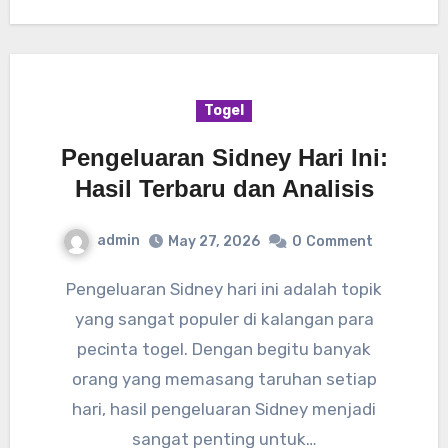
Togel
Pengeluaran Sidney Hari Ini:
Hasil Terbaru dan Analisis
admin
May 27, 2026
0
Comment
Pengeluaran Sidney hari ini adalah topik
yang sangat populer di kalangan para
pecinta togel. Dengan begitu banyak
orang yang memasang taruhan setiap
hari, hasil pengeluaran Sidney menjadi
sangat penting untuk…