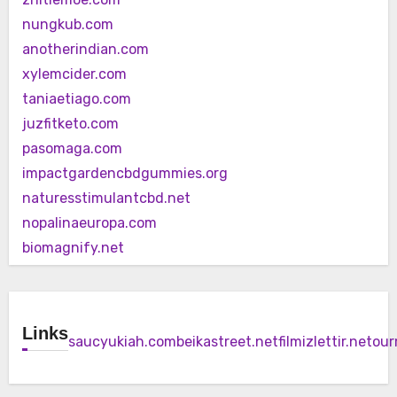
nungkub.com
anotherindian.com
xylemcider.com
taniaetiago.com
juzfitketo.com
pasomaga.com
impactgardencbdgummies.org
naturesstimulantcbd.net
nopalinaeuropa.com
biomagnify.net
Links
saucyukiah.com
beikastreet.net
filmizlettir.net
our