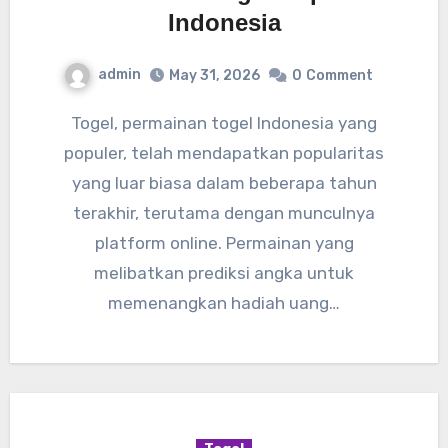
Indonesia
admin
May 31, 2026
0
Comment
Togel, permainan togel Indonesia yang
populer, telah mendapatkan popularitas
yang luar biasa dalam beberapa tahun
terakhir, terutama dengan munculnya
platform online. Permainan yang
melibatkan prediksi angka untuk
memenangkan hadiah uang…