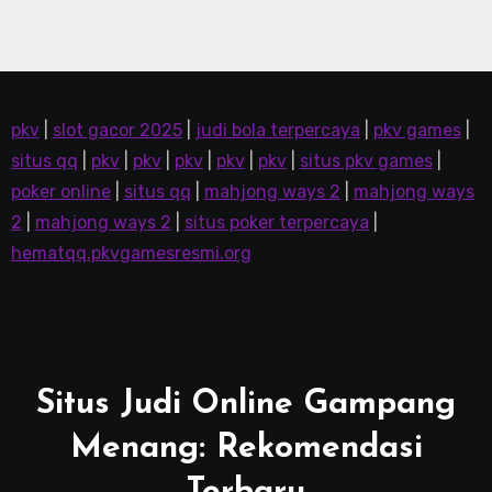
pkv
|
slot gacor 2025
|
judi bola terpercaya
|
pkv games
|
situs qq
|
pkv
|
pkv
|
pkv
|
pkv
|
pkv
|
situs pkv games
|
poker online
|
situs qq
|
mahjong ways 2
|
mahjong ways
2
|
mahjong ways 2
|
situs poker terpercaya
|
hematqq.pkvgamesresmi.org
Situs Judi Online Gampang
Menang: Rekomendasi