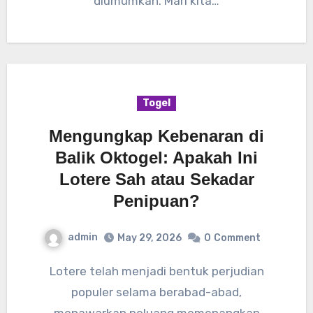
diumumkan. Mari kita…
Togel
Mengungkap Kebenaran di
Balik Oktogel: Apakah Ini
Lotere Sah atau Sekadar
Penipuan?
admin
May 29, 2026
0
Comment
Lotere telah menjadi bentuk perjudian
populer selama berabad-abad,
menawarkan peluang memenangkan