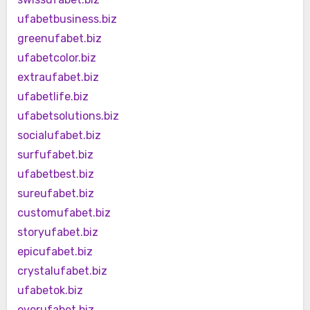
ufabetbusiness.biz
greenufabet.biz
ufabetcolor.biz
extraufabet.biz
ufabetlife.biz
ufabetsolutions.biz
socialufabet.biz
surfufabet.biz
ufabetbest.biz
sureufabet.biz
customufabet.biz
storyufabet.biz
epicufabet.biz
crystalufabet.biz
ufabetok.biz
everufabet.biz