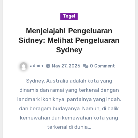
Togel
Menjelajahi Pengeluaran
Sidney: Melihat Pengeluaran
Sydney
admin
May 27, 2026
0
Comment
Sydney, Australia adalah kota yang
dinamis dan ramai yang terkenal dengan
landmark ikoniknya, pantainya yang indah,
dan beragam budayanya. Namun, di balik
kemewahan dan kemewahan kota yang
terkenal di dunia…