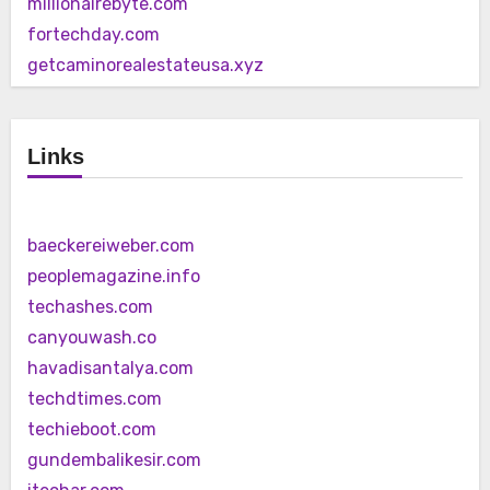
millionairebyte.com
fortechday.com
getcaminorealestateusa.xyz
Links
baeckereiweber.com
peoplemagazine.info
techashes.com
canyouwash.co
havadisantalya.com
techdtimes.com
techieboot.com
gundembalikesir.com