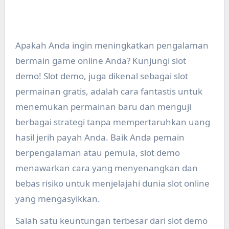
Apakah Anda ingin meningkatkan pengalaman
bermain game online Anda? Kunjungi slot
demo! Slot demo, juga dikenal sebagai slot
permainan gratis, adalah cara fantastis untuk
menemukan permainan baru dan menguji
berbagai strategi tanpa mempertaruhkan uang
hasil jerih payah Anda. Baik Anda pemain
berpengalaman atau pemula, slot demo
menawarkan cara yang menyenangkan dan
bebas risiko untuk menjelajahi dunia slot online
yang mengasyikkan.
Salah satu keuntungan terbesar dari slot demo