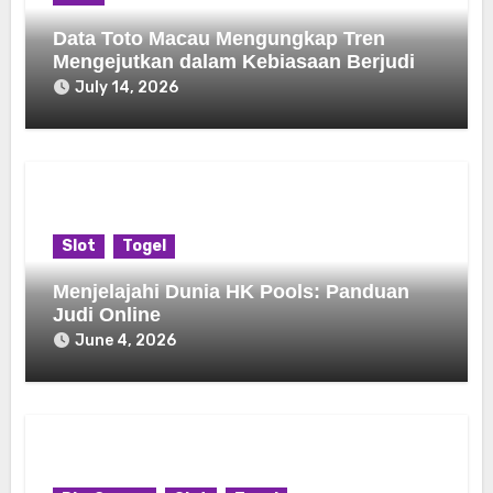
Data Toto Macau Mengungkap Tren
Mengejutkan dalam Kebiasaan Berjudi
July 14, 2026
Slot
Togel
Menjelajahi Dunia HK Pools: Panduan
Judi Online
June 4, 2026