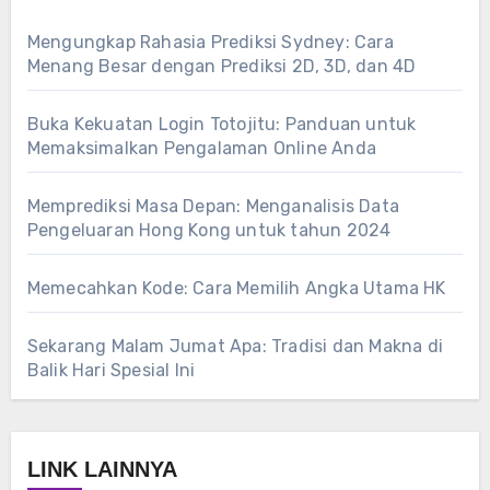
Mengungkap Rahasia Prediksi Sydney: Cara
Menang Besar dengan Prediksi 2D, 3D, dan 4D
Buka Kekuatan Login Totojitu: Panduan untuk
Memaksimalkan Pengalaman Online Anda
Memprediksi Masa Depan: Menganalisis Data
Pengeluaran Hong Kong untuk tahun 2024
Memecahkan Kode: Cara Memilih Angka Utama HK
Sekarang Malam Jumat Apa: Tradisi dan Makna di
Balik Hari Spesial Ini
LINK LAINNYA