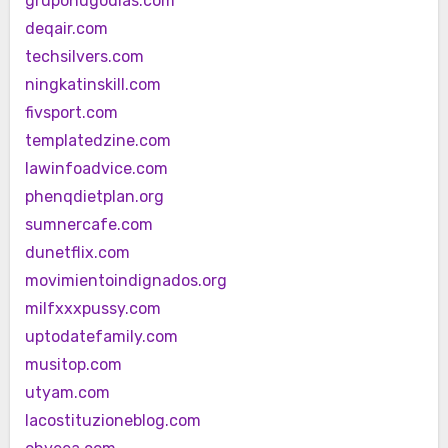
grupohugodias.com
deqair.com
techsilvers.com
ningkatinskill.com
fivsport.com
templatedzine.com
lawinfoadvice.com
phenqdietplan.org
sumnercafe.com
dunetflix.com
movimientoindignados.org
milfxxxpussy.com
uptodatefamily.com
musitop.com
utyam.com
lacostituzioneblog.com