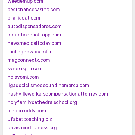
weedemup.com
bestchancecasino.com
bilalliaqat.com
autodispensadores.com
inductioncooktopp.com
newsmedicaltoday.com
roofingnevada.info
magconnectx.com
synexispro.com
holayomi.com
ligadeciclismodecundinamarca.com
nashvilleworkerscompensationattorney.com
holyfamilycathedralschool.org
londonkiddy.com
ufabetcoaching.biz
davismindfulness.org