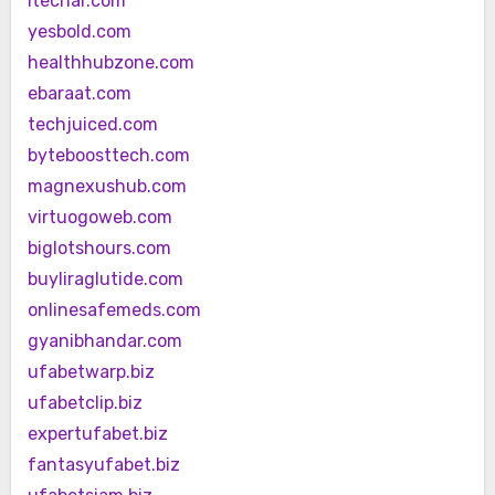
itechar.com
yesbold.com
healthhubzone.com
ebaraat.com
techjuiced.com
byteboosttech.com
magnexushub.com
virtuogoweb.com
biglotshours.com
buyliraglutide.com
onlinesafemeds.com
gyanibhandar.com
ufabetwarp.biz
ufabetclip.biz
expertufabet.biz
fantasyufabet.biz