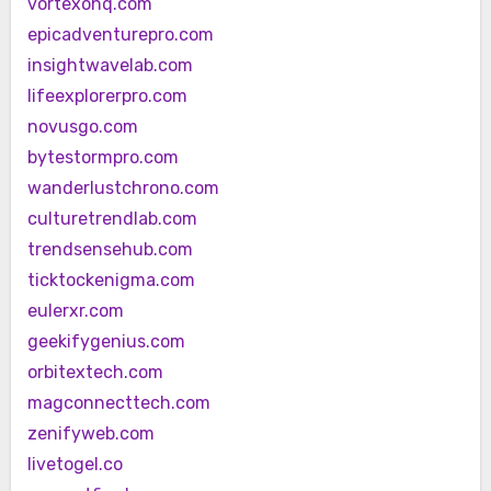
vortexohq.com
epicadventurepro.com
insightwavelab.com
lifeexplorerpro.com
novusgo.com
bytestormpro.com
wanderlustchrono.com
culturetrendlab.com
trendsensehub.com
ticktockenigma.com
eulerxr.com
geekifygenius.com
orbitextech.com
magconnecttech.com
zenifyweb.com
livetogel.co