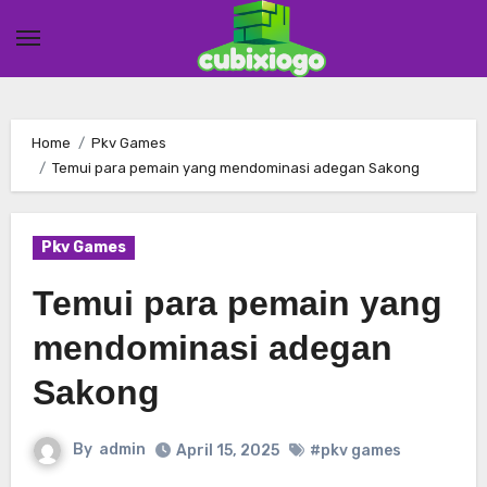
Skip
to
content
Home
Pkv Games
Temui para pemain yang mendominasi adegan Sakong
Pkv Games
Temui para pemain yang
mendominasi adegan
Sakong
By
admin
April 15, 2025
#pkv games