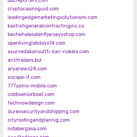
bbcreporters.com
cryptocasinoguid.com
leadingedgemarketingsolutionsmi.com
kastratigeneralcontractinginc.co
bestwholesalenfljerseysshop.com
openlivinglabdays14.com
ayurvedakonsultti-kari-nokela.com
antitraders.biz
aryanews24.com
xscape-it.com
777azino-mobile.com
cobbseniorbowl.com
technowdesign.com
durexsecurityandshipping.com
cityroofingandplannig.com
ivdabergasa.com