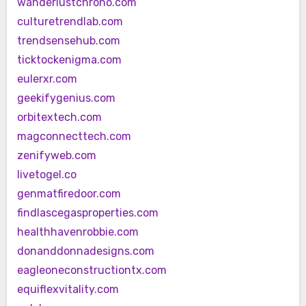
wanderlustchrono.com
culturetrendlab.com
trendsensehub.com
ticktockenigma.com
eulerxr.com
geekifygenius.com
orbitextech.com
magconnecttech.com
zenifyweb.com
livetogel.co
genmatfiredoor.com
findlascegasproperties.com
healthhavenrobbie.com
donanddonnadesigns.com
eagleoneconstructiontx.com
equiflexvitality.com