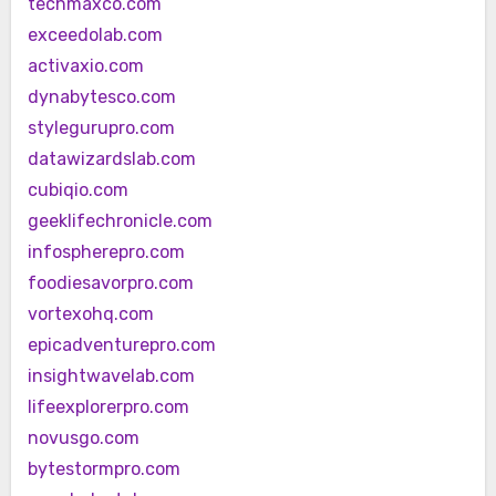
techmaxco.com
exceedolab.com
activaxio.com
dynabytesco.com
stylegurupro.com
datawizardslab.com
cubiqio.com
geeklifechronicle.com
infospherepro.com
foodiesavorpro.com
vortexohq.com
epicadventurepro.com
insightwavelab.com
lifeexplorerpro.com
novusgo.com
bytestormpro.com