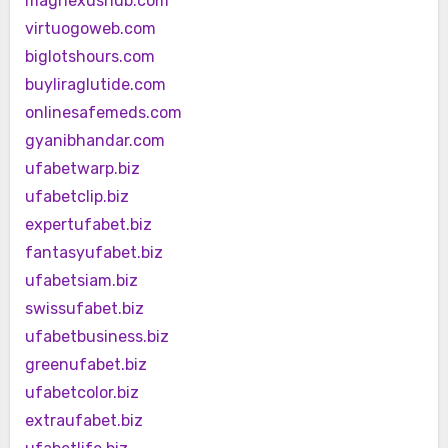
magnexushub.com
virtuogoweb.com
biglotshours.com
buyliraglutide.com
onlinesafemeds.com
gyanibhandar.com
ufabetwarp.biz
ufabetclip.biz
expertufabet.biz
fantasyufabet.biz
ufabetsiam.biz
swissufabet.biz
ufabetbusiness.biz
greenufabet.biz
ufabetcolor.biz
extraufabet.biz