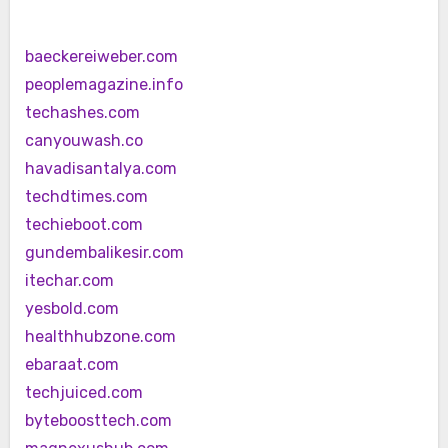
baeckereiweber.com
peoplemagazine.info
techashes.com
canyouwash.co
havadisantalya.com
techdtimes.com
techieboot.com
gundembalikesir.com
itechar.com
yesbold.com
healthhubzone.com
ebaraat.com
techjuiced.com
byteboosttech.com