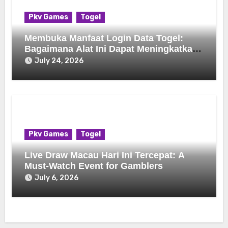
Pkv Games
Togel
Membuka Manfaat Login Data Togel:
Bagaimana Alat Ini Dapat Meningkatkan
Pengalaman Bermain Game Anda
July 24, 2026
Pkv Games
Togel
Live Draw Macau Hari Ini Tercepat: A
Must-Watch Event for Gamblers
July 6, 2026