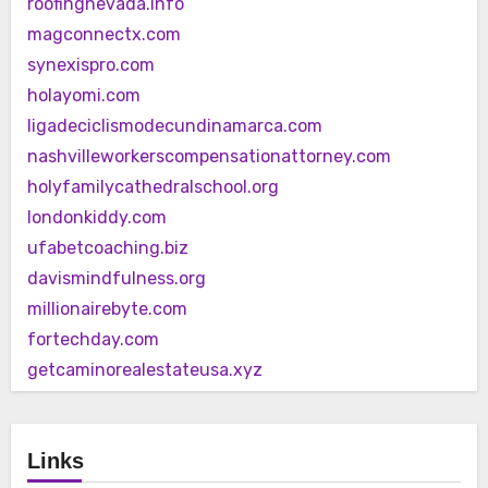
roofingnevada.info
magconnectx.com
synexispro.com
holayomi.com
ligadeciclismodecundinamarca.com
nashvilleworkerscompensationattorney.com
holyfamilycathedralschool.org
londonkiddy.com
ufabetcoaching.biz
davismindfulness.org
millionairebyte.com
fortechday.com
getcaminorealestateusa.xyz
Links