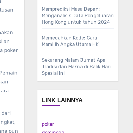
a
utusan
Memprediksi Masa Depan:
Menganalisis Data Pengeluaran
Hong Kong untuk tahun 2024
nakan
Memecahkan Kode: Cara
ilan
Memilih Angka Utama HK
a poker
Sekarang Malam Jumat Apa:
Tradisi dan Makna di Balik Hari
 Pemain
Spesial Ini
gkan
cara
LINK LAINNYA
dari
angkat,
poker
ana pun
dominoqq