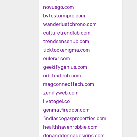
novusgo.com
bytestormpro.com
wanderlustchrono.com
culturetrendlab.com
trendsensehub.com
ticktockenigma.com
eulerxr.com
geekifygenius.com
orbitextech.com
magconnecttech.com
zenifyweb.com
livetogel.co
genmatfiredoor.com
findlascegasproperties.com
healthhavenrobbie.com
donanddonnadesigns.com