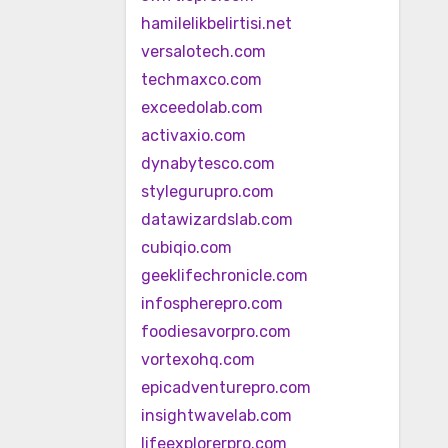
hamilelikbelirtisi.net
versalotech.com
techmaxco.com
exceedolab.com
activaxio.com
dynabytesco.com
stylegurupro.com
datawizardslab.com
cubiqio.com
geeklifechronicle.com
infospherepro.com
foodiesavorpro.com
vortexohq.com
epicadventurepro.com
insightwavelab.com
lifeexplorerpro.com