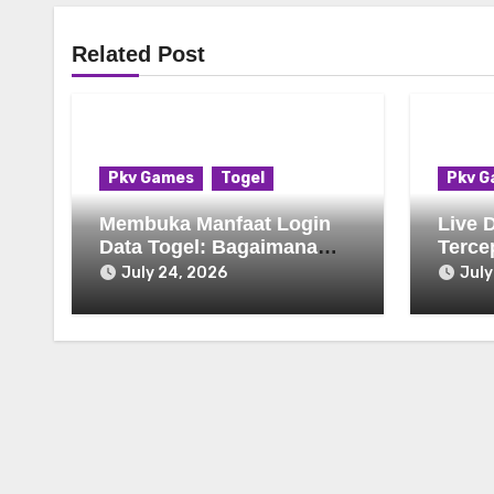
Related Post
Pkv Games
Togel
Pkv 
Membuka Manfaat Login
Live 
Data Togel: Bagaimana
Terce
Alat Ini Dapat
Event
July 24, 2026
July
Meningkatkan Pengalaman
Bermain Game Anda