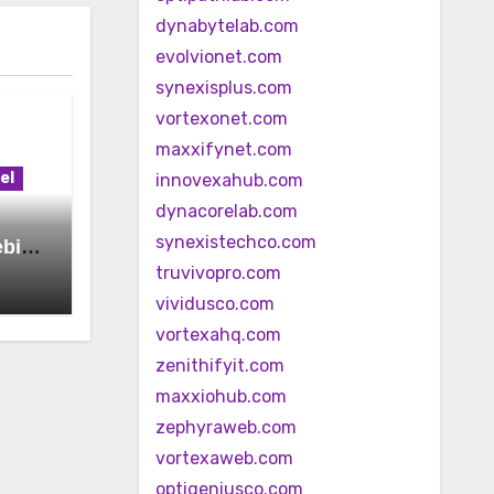
dynabytelab.com
evolvionet.com
synexisplus.com
vortexonet.com
maxxifynet.com
el
innovexahub.com
dynacorelab.com
synexistechco.com
ebih
nline
truvivopro.com
vividusco.com
vortexahq.com
zenithifyit.com
maxxiohub.com
zephyraweb.com
vortexaweb.com
optigeniusco.com