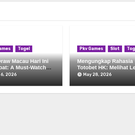
Games
Togel
Pkv Games
Slot
Tog
Draw Macau Hari Ini
Mengungkap Rahasia
pat: A Must-Watch
Totobet HK: Melihat L
 for Gamblers
Dekat Platform Judi O
 6, 2026
May 28, 2026
Populer