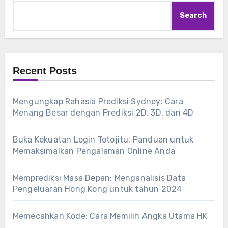
Search
Recent Posts
Mengungkap Rahasia Prediksi Sydney: Cara
Menang Besar dengan Prediksi 2D, 3D, dan 4D
Buka Kekuatan Login Totojitu: Panduan untuk
Memaksimalkan Pengalaman Online Anda
Memprediksi Masa Depan: Menganalisis Data
Pengeluaran Hong Kong untuk tahun 2024
Memecahkan Kode: Cara Memilih Angka Utama HK