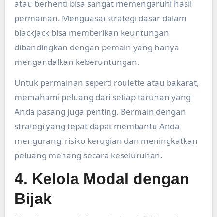
atau berhenti bisa sangat memengaruhi hasil
permainan. Menguasai strategi dasar dalam
blackjack bisa memberikan keuntungan
dibandingkan dengan pemain yang hanya
mengandalkan keberuntungan.
Untuk permainan seperti roulette atau bakarat,
memahami peluang dari setiap taruhan yang
Anda pasang juga penting. Bermain dengan
strategi yang tepat dapat membantu Anda
mengurangi risiko kerugian dan meningkatkan
peluang menang secara keseluruhan.
4. Kelola Modal dengan
Bijak