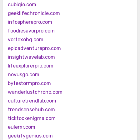
cubiqio.com
geeklifechronicle.com
infospherepro.com
foodiesavorpro.com
vortexohq.com
epicadventurepro.com
insightwavelab.com
lifeexplorerpro.com
novusgo.com
bytestormpro.com
wanderlustchrono.com
culturetrendlab.com
trendsensehub.com
ticktockenigma.com
eulerxr.com
geekifygenius.com