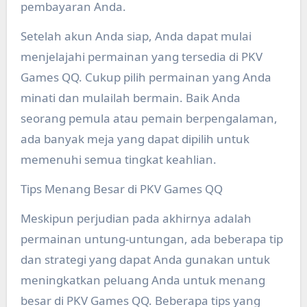
pembayaran Anda.
Setelah akun Anda siap, Anda dapat mulai
menjelajahi permainan yang tersedia di PKV
Games QQ. Cukup pilih permainan yang Anda
minati dan mulailah bermain. Baik Anda
seorang pemula atau pemain berpengalaman,
ada banyak meja yang dapat dipilih untuk
memenuhi semua tingkat keahlian.
Tips Menang Besar di PKV Games QQ
Meskipun perjudian pada akhirnya adalah
permainan untung-untungan, ada beberapa tip
dan strategi yang dapat Anda gunakan untuk
meningkatkan peluang Anda untuk menang
besar di PKV Games QQ. Beberapa tips yang