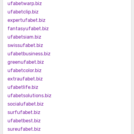
ufabetwarp.biz
ufabetclip.biz
expertufabet.biz
fantasyufabet.biz
ufabetsiam.biz
swissufabet.biz
ufabetbusiness.biz
greenufabet.biz
ufabetcolor.biz
extraufabet.biz
ufabetlife.biz
ufabetsolutions.biz
socialufabet.biz
surfufabet.biz
ufabetbest.biz
sureufabet.biz