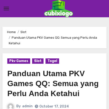
Skip
to
content
Home
Slot
Panduan Utama PKV Games QQ: Semua yang Perlu Anda
Ketahui
Pkv Games
Slot
Togel
Panduan Utama PKV
Games QQ: Semua yang
Perlu Anda Ketahui
By
admin
October 17, 2024