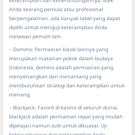
keterampilan dan keberuntungannya. Baik
Anda seorang pemula atau profesional
berpengalaman, ada banyak tabel yang dapat
dipilih untuk menguji keterampilan Anda
melawan pemain lain.
– Domino: Permainan klasik lainnya yang
merupakan makanan pokok dalam budaya
Indonesia, domino adalah permainan yang
menyenangkan dan menantang yang
membutuhkan strategi dan keterampilan untuk
menang.
– Blackjack: Favorit di kasino di seluruh dunia,
blackjack adalah permainan cepat yang mudah
dipelajari namun sulit untuk dikuasai. Uji
keberuntungan dan keterampilan Anda