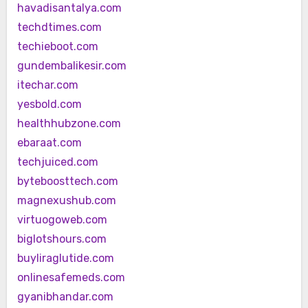
havadisantalya.com
techdtimes.com
techieboot.com
gundembalikesir.com
itechar.com
yesbold.com
healthhubzone.com
ebaraat.com
techjuiced.com
byteboosttech.com
magnexushub.com
virtuogoweb.com
biglotshours.com
buyliraglutide.com
onlinesafemeds.com
gyanibhandar.com