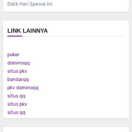
Balik Hari Spesial Ini
LINK LAINNYA
poker
dominoqq
situs pkv
bandarqq
pkv dominoqq
situs qq
situs pkv
situs qq