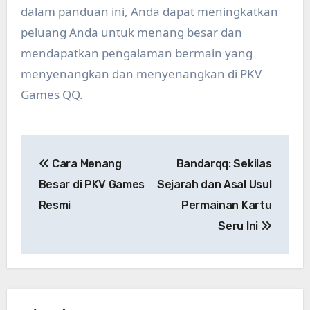
dalam panduan ini, Anda dapat meningkatkan
peluang Anda untuk menang besar dan
mendapatkan pengalaman bermain yang
menyenangkan dan menyenangkan di PKV
Games QQ.
Post
Cara Menang
Bandarqq: Sekilas
navigation
Besar di PKV Games
Sejarah dan Asal Usul
Resmi
Permainan Kartu
Seru Ini