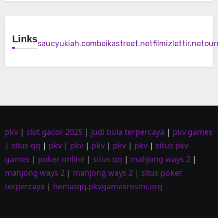
Links
saucyukiah.com
beikastreet.net
filmizlettir.net
our
pkv
|
slot gacor 2025
|
judi bola terpercaya
|
pkv games
|
situs qq
|
pkv
|
pkv
|
pkv
|
pkv
|
pkv
|
situs pkv
games
|
poker online
|
situs qq
|
mahjong ways 2
|
mahjong ways 2
|
mahjong ways 2
|
situs poker
terpercaya
|
hematqq.pkvgamesresmi.org