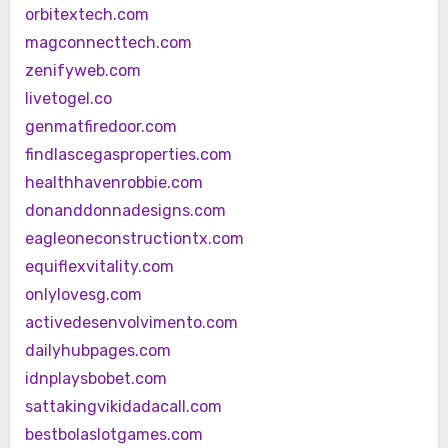
orbitextech.com
magconnecttech.com
zenifyweb.com
livetogel.co
genmatfiredoor.com
findlascegasproperties.com
healthhavenrobbie.com
donanddonnadesigns.com
eagleoneconstructiontx.com
equiflexvitality.com
onlylovesg.com
activedesenvolvimento.com
dailyhubpages.com
idnplaysbobet.com
sattakingvikidadacall.com
bestbolaslotgames.com