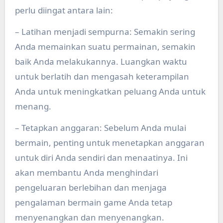
perlu diingat antara lain:
– Latihan menjadi sempurna: Semakin sering
Anda memainkan suatu permainan, semakin
baik Anda melakukannya. Luangkan waktu
untuk berlatih dan mengasah keterampilan
Anda untuk meningkatkan peluang Anda untuk
menang.
– Tetapkan anggaran: Sebelum Anda mulai
bermain, penting untuk menetapkan anggaran
untuk diri Anda sendiri dan menaatinya. Ini
akan membantu Anda menghindari
pengeluaran berlebihan dan menjaga
pengalaman bermain game Anda tetap
menyenangkan dan menyenangkan.