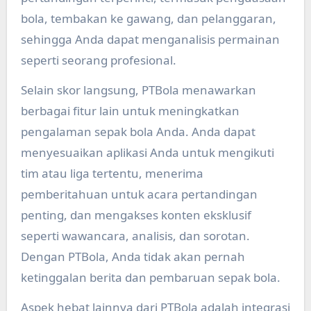
bola, tembakan ke gawang, dan pelanggaran,
sehingga Anda dapat menganalisis permainan
seperti seorang profesional.
Selain skor langsung, PTBola menawarkan
berbagai fitur lain untuk meningkatkan
pengalaman sepak bola Anda. Anda dapat
menyesuaikan aplikasi Anda untuk mengikuti
tim atau liga tertentu, menerima
pemberitahuan untuk acara pertandingan
penting, dan mengakses konten eksklusif
seperti wawancara, analisis, dan sorotan.
Dengan PTBola, Anda tidak akan pernah
ketinggalan berita dan pembaruan sepak bola.
Aspek hebat lainnya dari PTBola adalah integrasi