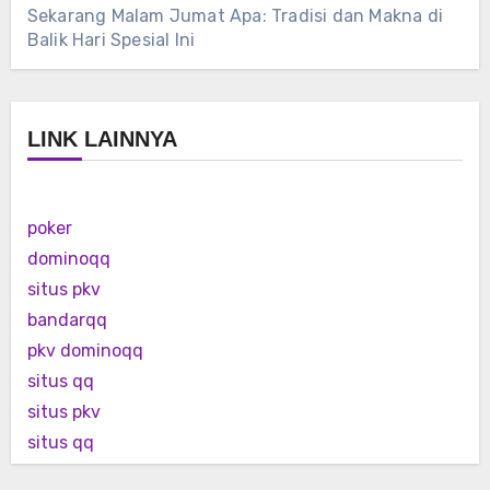
Sekarang Malam Jumat Apa: Tradisi dan Makna di
Balik Hari Spesial Ini
LINK LAINNYA
poker
dominoqq
situs pkv
bandarqq
pkv dominoqq
situs qq
situs pkv
situs qq