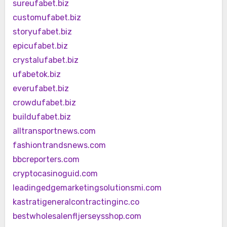
sureufabet.biz
customufabet.biz
storyufabet.biz
epicufabet.biz
crystalufabet.biz
ufabetok.biz
everufabet.biz
crowdufabet.biz
buildufabet.biz
alltransportnews.com
fashiontrandsnews.com
bbcreporters.com
cryptocasinoguid.com
leadingedgemarketingsolutionsmi.com
kastratigeneralcontractinginc.co
bestwholesalenfljerseysshop.com