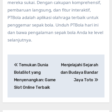
mereka sukai. Dengan cakupan komprehensif,
pembaruan langsung, dan fitur interaktif,
PTBola adalah aplikasi olahraga terbaik untuk
penggemar sepak bola. Unduh PTBola hari ini
dan bawa pengalaman sepak bola Anda ke level
selanjutnya.
Post
Temukan Dunia
Menjelajahi Sejarah
navigation
BolaSlot yang
dan Budaya Bandar
Menyenangkan: Game
Jaya Toto
Slot Online Terbaik