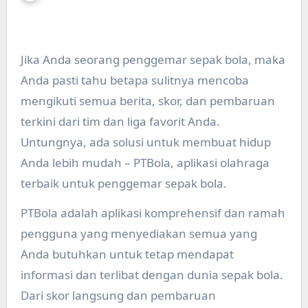
Jika Anda seorang penggemar sepak bola, maka
Anda pasti tahu betapa sulitnya mencoba
mengikuti semua berita, skor, dan pembaruan
terkini dari tim dan liga favorit Anda.
Untungnya, ada solusi untuk membuat hidup
Anda lebih mudah – PTBola, aplikasi olahraga
terbaik untuk penggemar sepak bola.
PTBola adalah aplikasi komprehensif dan ramah
pengguna yang menyediakan semua yang
Anda butuhkan untuk tetap mendapat
informasi dan terlibat dengan dunia sepak bola.
Dari skor langsung dan pembaruan