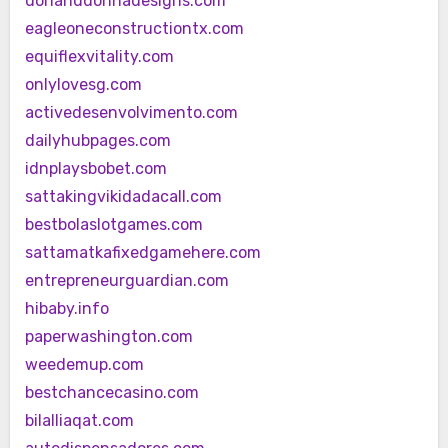
donanddonnadesigns.com
eagleoneconstructiontx.com
equiflexvitality.com
onlylovesg.com
activedesenvolvimento.com
dailyhubpages.com
idnplaysbobet.com
sattakingvikidadacall.com
bestbolaslotgames.com
sattamatkafixedgamehere.com
entrepreneurguardian.com
hibaby.info
paperwashington.com
weedemup.com
bestchancecasino.com
bilalliaqat.com