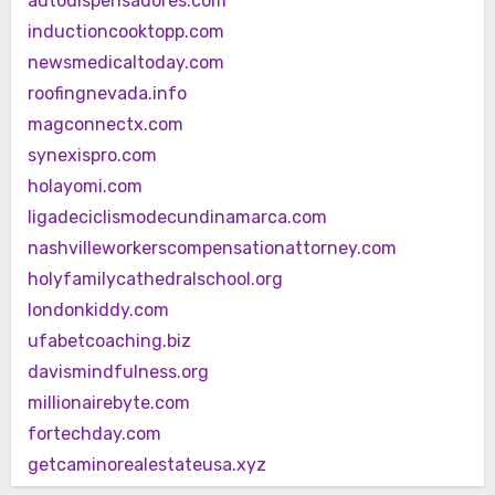
autodispensadores.com
inductioncooktopp.com
newsmedicaltoday.com
roofingnevada.info
magconnectx.com
synexispro.com
holayomi.com
ligadeciclismodecundinamarca.com
nashvilleworkerscompensationattorney.com
holyfamilycathedralschool.org
londonkiddy.com
ufabetcoaching.biz
davismindfulness.org
millionairebyte.com
fortechday.com
getcaminorealestateusa.xyz