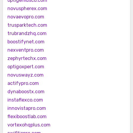
optigeniusco.com
novuspherex.com
novaevopro.com
trusparktech.com
trubrandzhq.com
boostifynet.com
nexventpro.com
zephyrtechx.com
optigoxpert.com
novuswayz.com
actifypro.com
dynaboostx.com
instaflexco.com
innovistapro.com
flexiboostlab.com
vortexohqplus.com