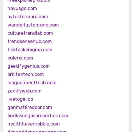
lifeexplorerpro.com
novusgo.com
bytestormpro.com
wanderlustchrono.com
culturetrendlab.com
trendsensehub.com
ticktockenigma.com
eulerxr.com
geekifygenius.com
orbitextech.com
magconnecttech.com
zenifyweb.com
livetogel.co
genmatfiredoor.com
findlascegasproperties.com
healthhavenrobbie.com