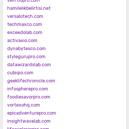
swiftiopro.com
hamilelikbelirtisi.net
versalotech.com
techmaxco.com
exceedolab.com
activaxio.com
dynabytesco.com
stylegurupro.com
datawizardslab.com
cubiqio.com
geeklifechronicle.com
infospherepro.com
foodiesavorpro.com
vortexohq.com
epicadventurepro.com
insightwavelab.com