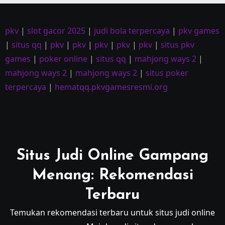
pkv
|
slot gacor 2025
|
judi bola terpercaya
|
pkv games
|
situs qq
|
pkv
|
pkv
|
pkv
|
pkv
|
pkv
|
situs pkv
games
|
poker online
|
situs qq
|
mahjong ways 2
|
mahjong ways 2
|
mahjong ways 2
|
situs poker
terpercaya
|
hematqq.pkvgamesresmi.org
Situs Judi Online Gampang
Menang: Rekomendasi
Terbaru
Temukan rekomendasi terbaru untuk situs judi online