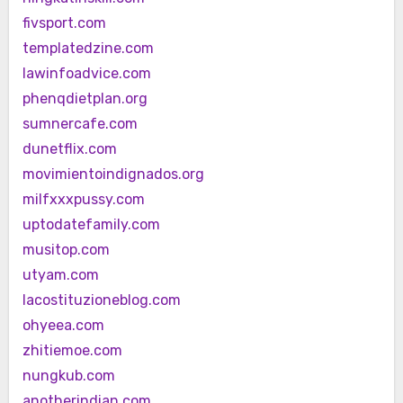
fivsport.com
templatedzine.com
lawinfoadvice.com
phenqdietplan.org
sumnercafe.com
dunetflix.com
movimientoindignados.org
milfxxxpussy.com
uptodatefamily.com
musitop.com
utyam.com
lacostituzioneblog.com
ohyeea.com
zhitiemoe.com
nungkub.com
anotherindian.com