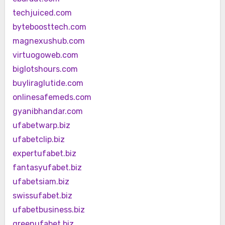
techjuiced.com
byteboosttech.com
magnexushub.com
virtuogoweb.com
biglotshours.com
buyliraglutide.com
onlinesafemeds.com
gyanibhandar.com
ufabetwarp.biz
ufabetclip.biz
expertufabet.biz
fantasyufabet.biz
ufabetsiam.biz
swissufabet.biz
ufabetbusiness.biz
greenufabet.biz