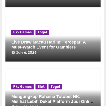
Pkv Games
Togel
Live Draw Macau Hari Ini Tercepat: A
Must-Watch Event for Gamblers
July 6, 2026
Pkv Games
Slot
Togel
Mengungkap Rahasia Totobet HK:
Melihat Lebih Dekat Platform Judi Online