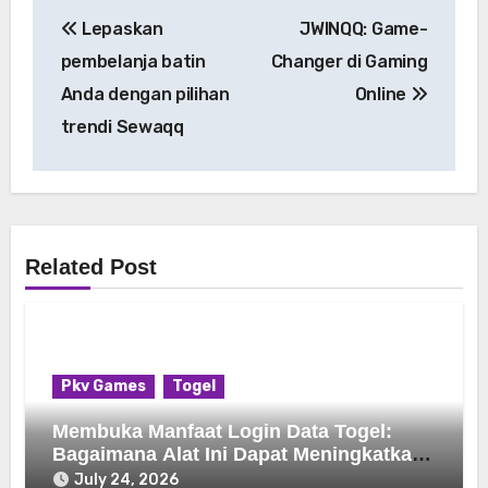
Post
Lepaskan
JWINQQ: Game-
navigation
pembelanja batin
Changer di Gaming
Anda dengan pilihan
Online
trendi Sewaqq
Related Post
Pkv Games
Togel
Membuka Manfaat Login Data Togel:
Bagaimana Alat Ini Dapat Meningkatkan
Pengalaman Bermain Game Anda
July 24, 2026