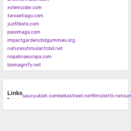
xylemcider.com
taniaetiago.com
juzfitketo.com
pasomaga.com
impactgardencbdgummies.org
naturesstimulantcbd.net
nopalinaeuropa.com
biomagnify.net
Links
saucyukiah.com
beikastreet.net
filmizlettir.net
our