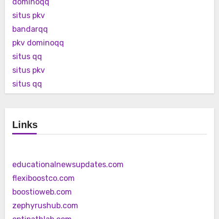
dominoqq
situs pkv
bandarqq
pkv dominoqq
situs qq
situs pkv
situs qq
Links
educationalnewsupdates.com
flexiboostco.com
boostioweb.com
zephyrushub.com