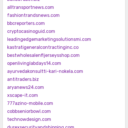
alltransportnews.com
fashiontrandsnews.com
bbcreporters.com
cryptocasinoguid.com
leadingedgemarketingsolutionsmi.com
kastratigeneralcontractinginc.co
bestwholesalenfljerseysshop.com
openlivinglabdays14.com
ayurvedakonsultti-kari-nokela.com
antitraders.biz
aryanews24.com
xscape-it.com
777azino-mobile.com
cobbseniorbowl.com
technowdesign.com
durexsecurityandshipping.com