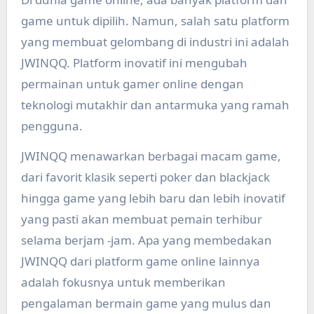
game untuk dipilih. Namun, salah satu platform
yang membuat gelombang di industri ini adalah
JWINQQ. Platform inovatif ini mengubah
permainan untuk gamer online dengan
teknologi mutakhir dan antarmuka yang ramah
pengguna.
JWINQQ menawarkan berbagai macam game,
dari favorit klasik seperti poker dan blackjack
hingga game yang lebih baru dan lebih inovatif
yang pasti akan membuat pemain terhibur
selama berjam -jam. Apa yang membedakan
JWINQQ dari platform game online lainnya
adalah fokusnya untuk memberikan
pengalaman bermain game yang mulus dan