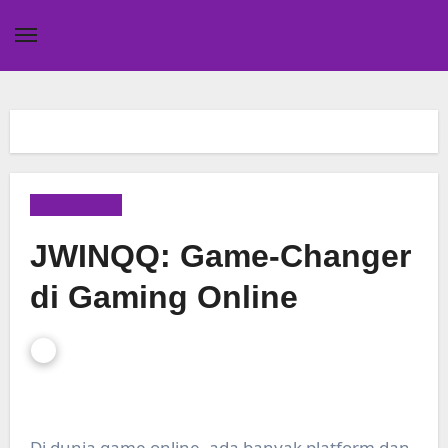
Skip
to
content
Home
Pkv Games
JWINQQ: Game-Changer di Gaming Online
Pkv Games
JWINQQ: Game-Changer
di Gaming Online
By
admin
July 6, 2025
#pkv games
Di dunia game online, ada banyak platform dan