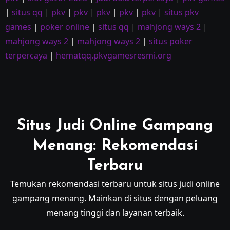
|
situs qq
|
pkv
|
pkv
|
pkv
|
pkv
|
pkv
|
situs pkv
games
|
poker online
|
situs qq
|
mahjong ways 2
|
mahjong ways 2
|
mahjong ways 2
|
situs poker
terpercaya
|
hematqq.pkvgamesresmi.org
Situs Judi Online Gampang
Menang: Rekomendasi
Terbaru
Temukan rekomendasi terbaru untuk situs judi online
gampang menang. Mainkan di situs dengan peluang
menang tinggi dan layanan terbaik.