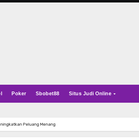
l
Poker
Sbobet88
Situs Judi Online
eningkatkan Peluang Menang