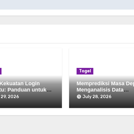
Togel
Kekuatan Login
Memprediksi Masa De
itu: Panduan untuk
Menganalisis Data
ksimalkan
Pengeluaran Hong Ko
 29, 2026
July 28, 2026
laman Online Anda
untuk tahun 2024