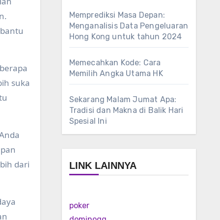
lah
n.
Memprediksi Masa Depan:
Menganalisis Data Pengeluaran
mbantu
Hong Kong untuk tahun 2024
Memecahkan Kode: Cara
eberapa
Memilih Angka Utama HK
ih suka
tu
Sekarang Malam Jumat Apa:
Tradisi dan Makna di Balik Hari
Spesial Ini
 Anda
apan
bih dari
LINK LAINNYA
daya
poker
an
dominoqq