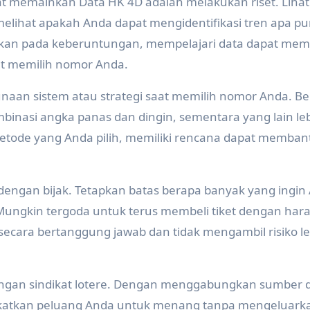
saat memainkan Data HK 4D adalah melakukan riset. Lihat
elihat apakah Anda dapat mengidentifikasi tren apa pu
arkan pada keberuntungan, mempelajari data dapat me
t memilih nomor Anda.
aan sistem atau strategi saat memilih nomor Anda. B
asi angka panas dan dingin, sementara yang lain leb
tode yang Anda pilih, memiliki rencana dapat memban
engan bijak. Tetapkan batas berapa banyak yang ingin
 Mungkin tergoda untuk terus membeli tiket dengan har
cara bertanggung jawab dan tidak mengambil risiko le
engan sindikat lotere. Dengan menggabungkan sumber 
gkatkan peluang Anda untuk menang tanpa mengeluark