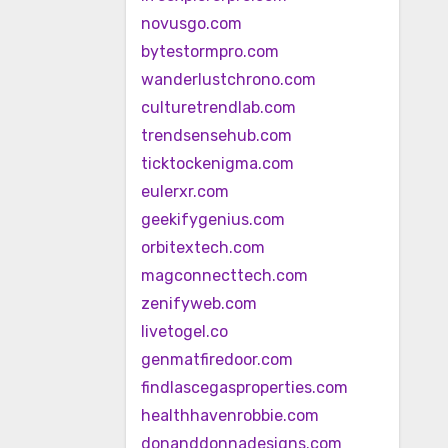
novusgo.com
bytestormpro.com
wanderlustchrono.com
culturetrendlab.com
trendsensehub.com
ticktockenigma.com
eulerxr.com
geekifygenius.com
orbitextech.com
magconnecttech.com
zenifyweb.com
livetogel.co
genmatfiredoor.com
findlascegasproperties.com
healthhavenrobbie.com
donanddonnadesigns.com