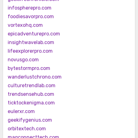
infospherepro.com
foodiesavorpro.com
vortexohq.com
epicadventurepro.com
insightwavelab.com
lifeexplorerpro.com
novusgo.com
bytestormpro.com
wanderlustchrono.com
culturetrendlab.com
trendsensehub.com
ticktockenigma.com
eulerxr.com
geekifygenius.com
orbitextech.com
magconnecttech.com