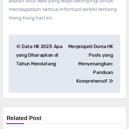
adalah situs web yang wajib dikunjungi untuk
mendapatkan semua informasi terkini tentang
Hong Kong hari ini.
Post
Data HK 2023: Apa
Menjelajahi Dunia HK
navigation
yang Diharapkan di
Pools yang
Tahun Mendatang
Menyenangkan:
Panduan
Komprehensif
Related Post