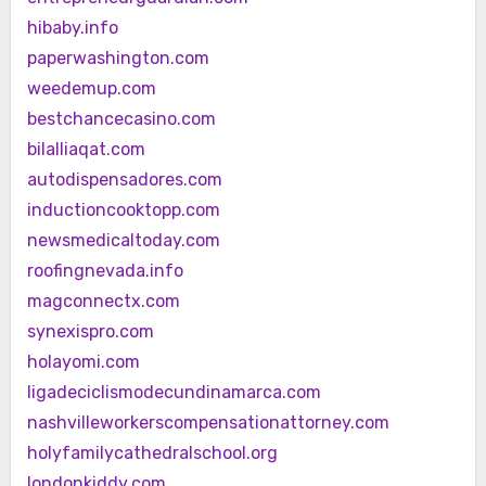
hibaby.info
paperwashington.com
weedemup.com
bestchancecasino.com
bilalliaqat.com
autodispensadores.com
inductioncooktopp.com
newsmedicaltoday.com
roofingnevada.info
magconnectx.com
synexispro.com
holayomi.com
ligadeciclismodecundinamarca.com
nashvilleworkerscompensationattorney.com
holyfamilycathedralschool.org
londonkiddy.com