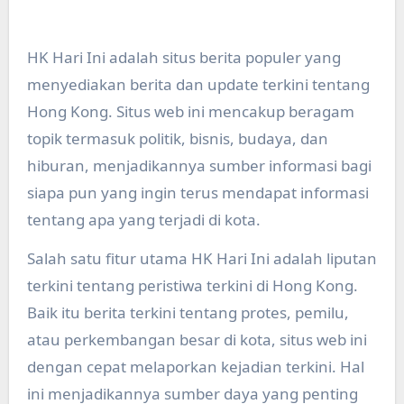
HK Hari Ini adalah situs berita populer yang
menyediakan berita dan update terkini tentang
Hong Kong. Situs web ini mencakup beragam
topik termasuk politik, bisnis, budaya, dan
hiburan, menjadikannya sumber informasi bagi
siapa pun yang ingin terus mendapat informasi
tentang apa yang terjadi di kota.
Salah satu fitur utama HK Hari Ini adalah liputan
terkini tentang peristiwa terkini di Hong Kong.
Baik itu berita terkini tentang protes, pemilu,
atau perkembangan besar di kota, situs web ini
dengan cepat melaporkan kejadian terkini. Hal
ini menjadikannya sumber daya yang penting