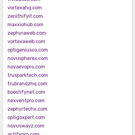
vortexahq.com
zenithifyit.com
maxxiohub.com
zephyraweb.com
vortexaweb.com
optigeniusco.com
novuspherex.com
novaevopro.com
trusparktech.com
trubrandzhq.com
boostifynet.com
nexventpro.com
zephyrtechx.com
optigoxpert.com
novuswayz.com
actifypro.com