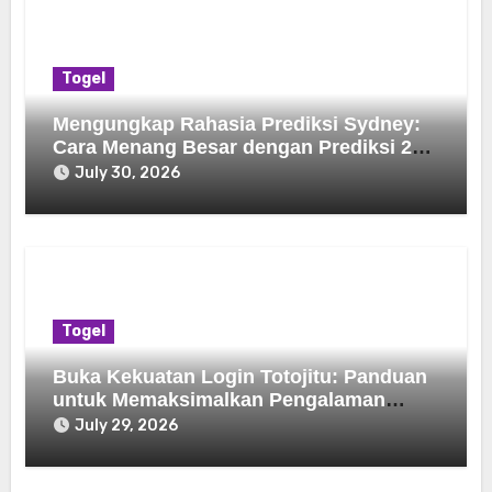
Togel
Mengungkap Rahasia Prediksi Sydney:
Cara Menang Besar dengan Prediksi 2D,
3D, dan 4D
July 30, 2026
Togel
Buka Kekuatan Login Totojitu: Panduan
untuk Memaksimalkan Pengalaman
Online Anda
July 29, 2026