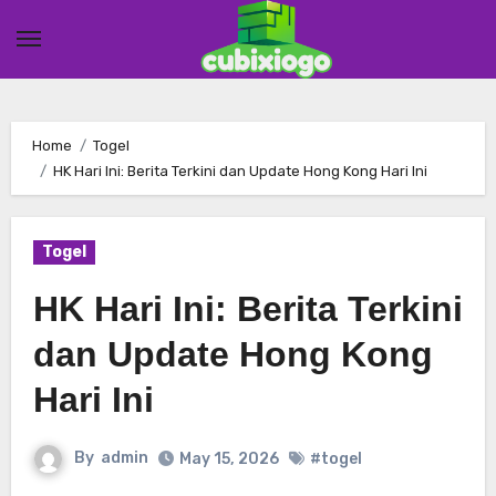
Skip
to
content
Home
Togel
HK Hari Ini: Berita Terkini dan Update Hong Kong Hari Ini
Togel
HK Hari Ini: Berita Terkini
dan Update Hong Kong
Hari Ini
By
admin
May 15, 2026
#togel