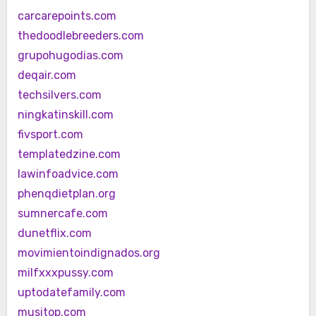
carcarepoints.com
thedoodlebreeders.com
grupohugodias.com
deqair.com
techsilvers.com
ningkatinskill.com
fivsport.com
templatedzine.com
lawinfoadvice.com
phenqdietplan.org
sumnercafe.com
dunetflix.com
movimientoindignados.org
milfxxxpussy.com
uptodatefamily.com
musitop.com