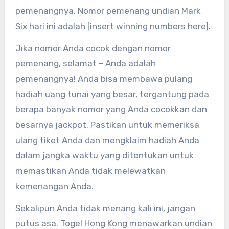
pemenangnya. Nomor pemenang undian Mark
Six hari ini adalah [insert winning numbers here].
Jika nomor Anda cocok dengan nomor
pemenang, selamat – Anda adalah
pemenangnya! Anda bisa membawa pulang
hadiah uang tunai yang besar, tergantung pada
berapa banyak nomor yang Anda cocokkan dan
besarnya jackpot. Pastikan untuk memeriksa
ulang tiket Anda dan mengklaim hadiah Anda
dalam jangka waktu yang ditentukan untuk
memastikan Anda tidak melewatkan
kemenangan Anda.
Sekalipun Anda tidak menang kali ini, jangan
putus asa. Togel Hong Kong menawarkan undian