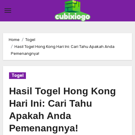
Skip
to
content
Home
Togel
Hasil Togel Hong Kong Hari Ini: Cari Tahu Apakah Anda
Pemenangnya!
Togel
Hasil Togel Hong Kong
Hari Ini: Cari Tahu
Apakah Anda
Pemenangnya!