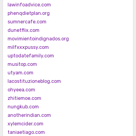
lawinfoadvice.com
phenqdietplan.org
sumnercafe.com
dunetflix.com
movimientoindignados.org
milfxxxpussy.com
uptodatefamily.com
musitop.com
utyam.com
lacostituzioneblog.com
ohyeea.com
zhitiemoe.com
nungkub.com
anotherindian.com
xylemcider.com
taniaetiago.com