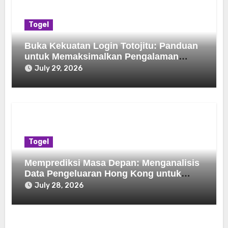
Togel
Buka Kekuatan Login Totojitu: Panduan
untuk Memaksimalkan Pengalaman
Online Anda
July 29, 2026
Togel
Memprediksi Masa Depan: Menganalisis
Data Pengeluaran Hong Kong untuk
tahun 2024
July 28, 2026