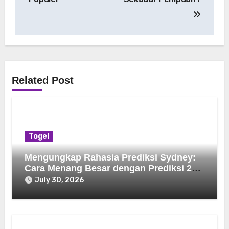
Related Post
Togel
Mengungkap Rahasia Prediksi Sydney:
Cara Menang Besar dengan Prediksi 2D,
3D, dan 4D
July 30, 2026