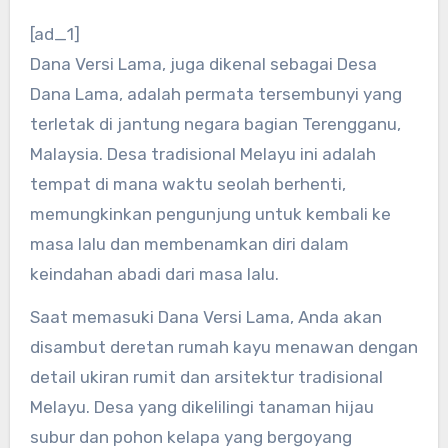
[ad_1]
Dana Versi Lama, juga dikenal sebagai Desa
Dana Lama, adalah permata tersembunyi yang
terletak di jantung negara bagian Terengganu,
Malaysia. Desa tradisional Melayu ini adalah
tempat di mana waktu seolah berhenti,
memungkinkan pengunjung untuk kembali ke
masa lalu dan membenamkan diri dalam
keindahan abadi dari masa lalu.
Saat memasuki Dana Versi Lama, Anda akan
disambut deretan rumah kayu menawan dengan
detail ukiran rumit dan arsitektur tradisional
Melayu. Desa yang dikelilingi tanaman hijau
subur dan pohon kelapa yang bergoyang