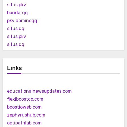
situs pkv
bandarqq
pkv dominoqq
situs qq
situs pkv
situs qq
Links
educationalnewsupdates.com
flexiboostco.com
boostioweb.com
zephyrushub.com
optipathlab.com