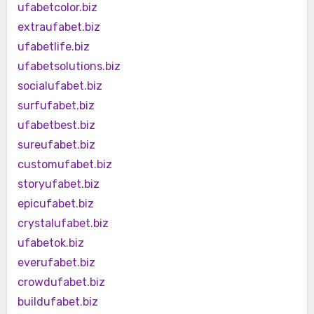
ufabetcolor.biz
extraufabet.biz
ufabetlife.biz
ufabetsolutions.biz
socialufabet.biz
surfufabet.biz
ufabetbest.biz
sureufabet.biz
customufabet.biz
storyufabet.biz
epicufabet.biz
crystalufabet.biz
ufabetok.biz
everufabet.biz
crowdufabet.biz
buildufabet.biz