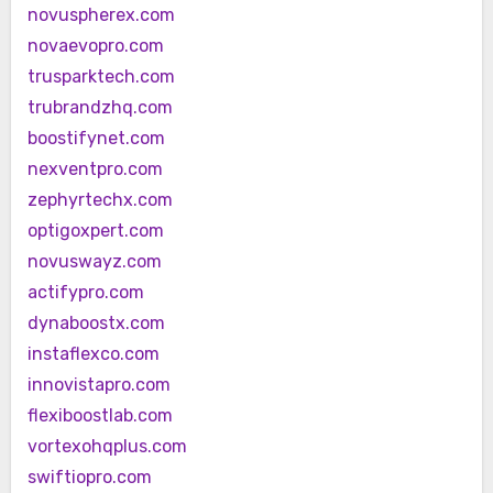
novuspherex.com
novaevopro.com
trusparktech.com
trubrandzhq.com
boostifynet.com
nexventpro.com
zephyrtechx.com
optigoxpert.com
novuswayz.com
actifypro.com
dynaboostx.com
instaflexco.com
innovistapro.com
flexiboostlab.com
vortexohqplus.com
swiftiopro.com