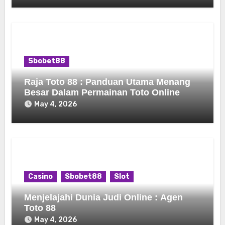
Sbobet88
Raja Toto 88 : Panduan Utama Menang
Besar Dalam Permainan Toto Online
May 4, 2026
Casino
Sbobet88
Slot
Menjelajahi Dunia Judi Online : Agen
Toto 88
May 4, 2026