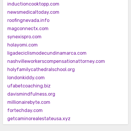
inductioncooktopp.com
newsmedicaltoday.com
roofingnevada.info
magconnectx.com
synexispro.com
holayomi.com
ligadeciclismodecundinamarca.com
nashvilleworkerscompensationattorney.com
holyfamilycathedralschool.org
londonkiddy.com
ufabetcoaching.biz
davismindfulness.org
millionairebyte.com
fortechday.com
getcaminorealestateusa.xyz