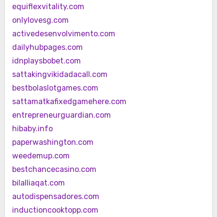
equiflexvitality.com
onlylovesg.com
activedesenvolvimento.com
dailyhubpages.com
idnplaysbobet.com
sattakingvikidadacall.com
bestbolaslotgames.com
sattamatkafixedgamehere.com
entrepreneurguardian.com
hibaby.info
paperwashington.com
weedemup.com
bestchancecasino.com
bilalliaqat.com
autodispensadores.com
inductioncooktopp.com