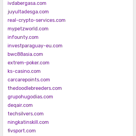
ivdabergasa.com
juyultadesga.com
real-crypto-services.com
mypetzworld.com
infounty.com
investparaguay-eu.com
bwc88asia.com
extrem-poker.com
ks-casino.com
carcarepoints.com
thedoodlebreeders.com
grupohugodias.com
deqair.com
techsilvers.com
ningkatinskill.com
fivsport.com