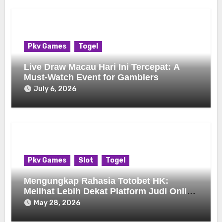
Pkv Games
Togel
Live Draw Macau Hari Ini Tercepat: A
Must-Watch Event for Gamblers
July 6, 2026
Pkv Games
Slot
Togel
Mengungkap Rahasia Totobet HK:
Melihat Lebih Dekat Platform Judi Online
Populer
May 28, 2026