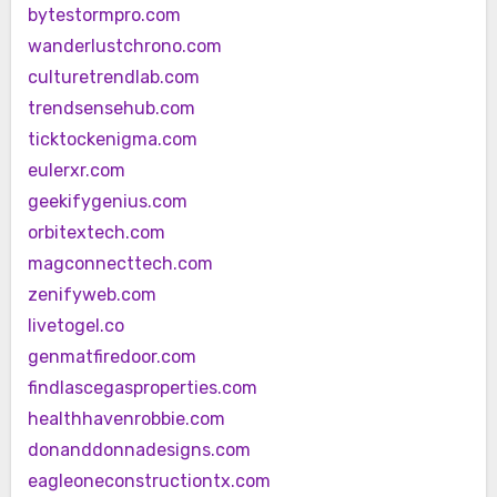
bytestormpro.com
wanderlustchrono.com
culturetrendlab.com
trendsensehub.com
ticktockenigma.com
eulerxr.com
geekifygenius.com
orbitextech.com
magconnecttech.com
zenifyweb.com
livetogel.co
genmatfiredoor.com
findlascegasproperties.com
healthhavenrobbie.com
donanddonnadesigns.com
eagleoneconstructiontx.com