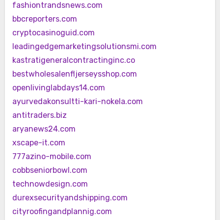
fashiontrandsnews.com
bbcreporters.com
cryptocasinoguid.com
leadingedgemarketingsolutionsmi.com
kastratigeneralcontractinginc.co
bestwholesalenfljerseysshop.com
openlivinglabdays14.com
ayurvedakonsultti-kari-nokela.com
antitraders.biz
aryanews24.com
xscape-it.com
777azino-mobile.com
cobbseniorbowl.com
technowdesign.com
durexsecurityandshipping.com
cityroofingandplannig.com