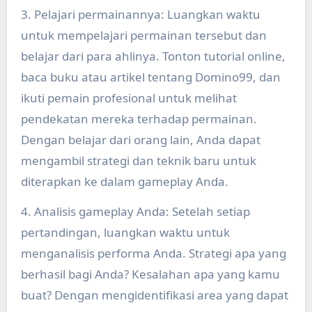
3. Pelajari permainannya: Luangkan waktu
untuk mempelajari permainan tersebut dan
belajar dari para ahlinya. Tonton tutorial online,
baca buku atau artikel tentang Domino99, dan
ikuti pemain profesional untuk melihat
pendekatan mereka terhadap permainan.
Dengan belajar dari orang lain, Anda dapat
mengambil strategi dan teknik baru untuk
diterapkan ke dalam gameplay Anda.
4. Analisis gameplay Anda: Setelah setiap
pertandingan, luangkan waktu untuk
menganalisis performa Anda. Strategi apa yang
berhasil bagi Anda? Kesalahan apa yang kamu
buat? Dengan mengidentifikasi area yang dapat