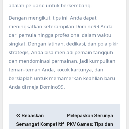
adalah peluang untuk berkembang.
Dengan mengikuti tips ini, Anda dapat
meningkatkan keterampilan Domino99 Anda
dari pemula hingga profesional dalam waktu
singkat. Dengan latihan, dedikasi, dan pola pikir
strategis, Anda bisa menjadi pemain tangguh
dan mendominasi permainan. Jadi kumpulkan
teman-teman Anda, kocok kartunya, dan
bersiaplah untuk memamerkan keahlian baru
Anda di meja Domino99.
Post
Bebaskan
Melepaskan Serunya
navigation
Semangat Kompetitif
PKV Games: Tips dan