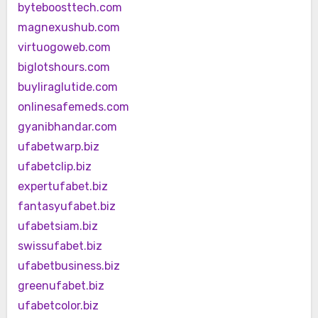
byteboosttech.com
magnexushub.com
virtuogoweb.com
biglotshours.com
buyliraglutide.com
onlinesafemeds.com
gyanibhandar.com
ufabetwarp.biz
ufabetclip.biz
expertufabet.biz
fantasyufabet.biz
ufabetsiam.biz
swissufabet.biz
ufabetbusiness.biz
greenufabet.biz
ufabetcolor.biz