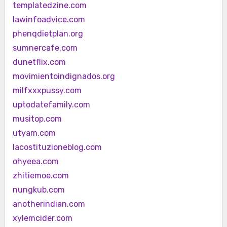
templatedzine.com
lawinfoadvice.com
phenqdietplan.org
sumnercafe.com
dunetflix.com
movimientoindignados.org
milfxxxpussy.com
uptodatefamily.com
musitop.com
utyam.com
lacostituzioneblog.com
ohyeea.com
zhitiemoe.com
nungkub.com
anotherindian.com
xylemcider.com