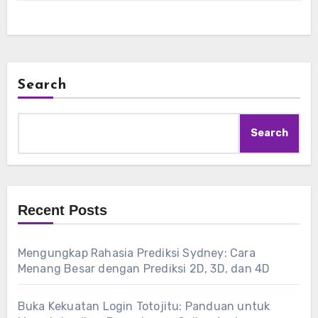
Search
Search
Recent Posts
Mengungkap Rahasia Prediksi Sydney: Cara
Menang Besar dengan Prediksi 2D, 3D, dan 4D
Buka Kekuatan Login Totojitu: Panduan untuk