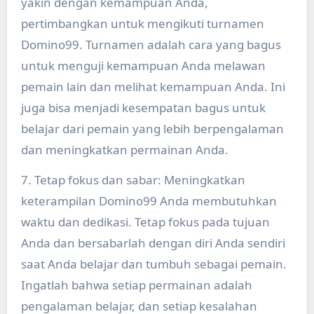
yakin dengan kemampuan Anda,
pertimbangkan untuk mengikuti turnamen
Domino99. Turnamen adalah cara yang bagus
untuk menguji kemampuan Anda melawan
pemain lain dan melihat kemampuan Anda. Ini
juga bisa menjadi kesempatan bagus untuk
belajar dari pemain yang lebih berpengalaman
dan meningkatkan permainan Anda.
7. Tetap fokus dan sabar: Meningkatkan
keterampilan Domino99 Anda membutuhkan
waktu dan dedikasi. Tetap fokus pada tujuan
Anda dan bersabarlah dengan diri Anda sendiri
saat Anda belajar dan tumbuh sebagai pemain.
Ingatlah bahwa setiap permainan adalah
pengalaman belajar, dan setiap kesalahan