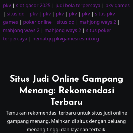
pkv
|
slot gacor 2025
|
judi bola terpercaya
|
pkv games
|
situs qq
|
pkv
|
pkv
|
pkv
|
pkv
|
pkv
|
situs pkv
games
|
poker online
|
situs qq
|
mahjong ways 2
|
mahjong ways 2
|
mahjong ways 2
|
situs poker
terpercaya
|
hematqq.pkvgamesresmi.org
Situs Judi Online Gampang
Menang: Rekomendasi
Terbaru
Temukan rekomendasi terbaru untuk situs judi online
gampang menang. Mainkan di situs dengan peluang
menang tinggi dan layanan terbaik.