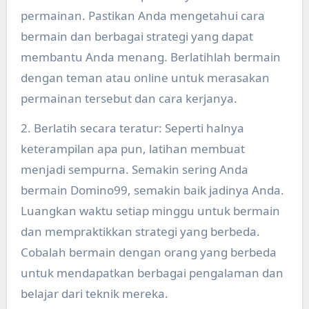
permainan. Pastikan Anda mengetahui cara
bermain dan berbagai strategi yang dapat
membantu Anda menang. Berlatihlah bermain
dengan teman atau online untuk merasakan
permainan tersebut dan cara kerjanya.
2. Berlatih secara teratur: Seperti halnya
keterampilan apa pun, latihan membuat
menjadi sempurna. Semakin sering Anda
bermain Domino99, semakin baik jadinya Anda.
Luangkan waktu setiap minggu untuk bermain
dan mempraktikkan strategi yang berbeda.
Cobalah bermain dengan orang yang berbeda
untuk mendapatkan berbagai pengalaman dan
belajar dari teknik mereka.