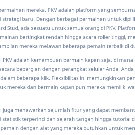
 permainan mereka, PKV adalah platform yang sempurn
trategi baru. Dengan berbagai permainan untuk dipili
d Stud, ada sesuatu untuk semua orang di PKV. Platfor
ainan bertingkat rendah hingga acara roller tinggi, m
mpilan mereka melawan beberapa pemain terbaik di du
di PKV adalah kemampuan bermain kapan saja, di mana 
secara bepergian dengan perangkat seluler Anda, Anda
alam beberapa klik. Fleksibilitas ini memungkinkan pe
buk mereka dan bermain kapan pun mereka memiliki wa
ini juga menawarkan sejumlah fitur yang dapat memban
atistik terperinci dan sejarah tangan hingga tutorial 
 pemain dengan alat yang mereka butuhkan untuk men