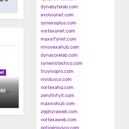
dynabytelab.com
evolvionet.com
synexisplus.com
vortexonet.com
maxxifynet.com
innovexahub.com
dynacorelab.com
synexistechco.com
truvivopro.com
el
vividusco.com
vortexahq.com
ebih
zenithifyit.com
nline
maxxiohub.com
zephyraweb.com
vortexaweb.com
optigeniusco.com