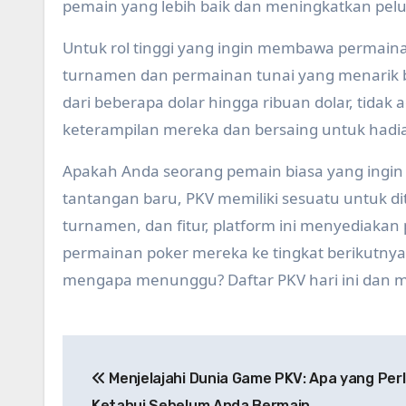
pemain yang lebih baik dan meningkatkan pe
Untuk rol tinggi yang ingin membawa permain
turnamen dan permainan tunai yang menarik b
dari beberapa dolar hingga ribuan dolar, tidak
keterampilan mereka dan bersaing untuk hadia
Apakah Anda seorang pemain biasa yang ingin 
tantangan baru, PKV memiliki sesuatu untuk 
turnamen, dan fitur, platform ini menyediak
permainan poker mereka ke tingkat berikutnya 
mengapa menunggu? Daftar PKV hari ini dan 
Post
Menjelajahi Dunia Game PKV: Apa yang Per
navigation
Ketahui Sebelum Anda Bermain