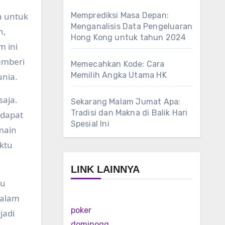
a untuk
Memprediksi Masa Depan:
Menganalisis Data Pengeluaran
h,
Hong Kong untuk tahun 2024
m ini
emberi
Memecahkan Kode: Cara
Memilih Angka Utama HK
nia.
saja.
Sekarang Malam Jumat Apa:
Tradisi dan Makna di Balik Hari
 dapat
Spesial Ini
main
ktu
LINK LAINNYA
tu
dalam
poker
jadi
dominoqq