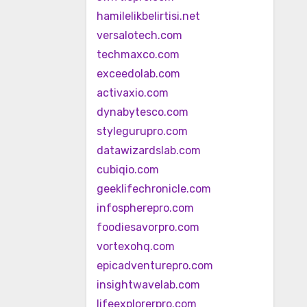
hamilelikbelirtisi.net
versalotech.com
techmaxco.com
exceedolab.com
activaxio.com
dynabytesco.com
stylegurupro.com
datawizardslab.com
cubiqio.com
geeklifechronicle.com
infospherepro.com
foodiesavorpro.com
vortexohq.com
epicadventurepro.com
insightwavelab.com
lifeexplorerpro.com