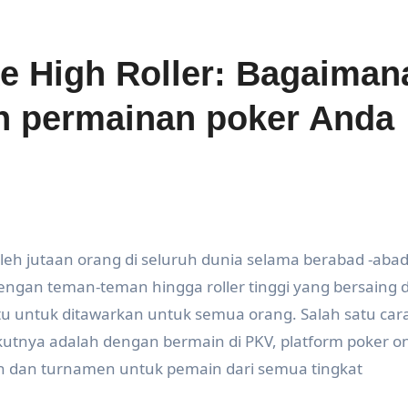
ke High Roller: Bagaiman
 permainan poker Anda
leh jutaan orang di seluruh dunia selama berabad -abad
ngan teman-teman hingga roller tinggi yang bersaing d
atu untuk ditawarkan untuk semua orang. Salah satu car
tnya adalah dengan bermain di PKV, platform poker on
 dan turnamen untuk pemain dari semua tingkat