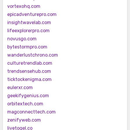
vortexohq.com
epicadventurepro.com
insightwavelab.com
lifeexplorerpro.com
novusgo.com
bytestormpro.com
wanderlustchrono.com
culturetrendlab.com
trendsensehub.com
ticktockenigma.com
eulerxr.com
geekifygenius.com
orbitextech.com
magconnecttech.com
zenifyweb.com
livetogel.co