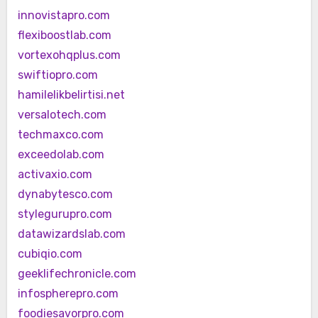
innovistapro.com
flexiboostlab.com
vortexohqplus.com
swiftiopro.com
hamilelikbelirtisi.net
versalotech.com
techmaxco.com
exceedolab.com
activaxio.com
dynabytesco.com
stylegurupro.com
datawizardslab.com
cubiqio.com
geeklifechronicle.com
infospherepro.com
foodiesavorpro.com