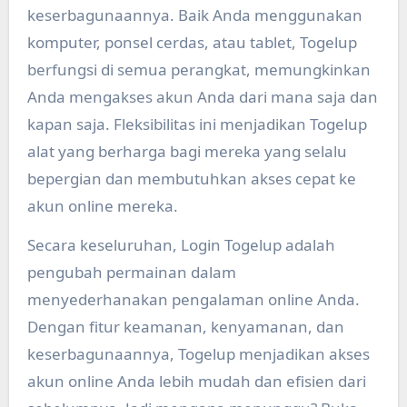
keserbagunaannya. Baik Anda menggunakan
komputer, ponsel cerdas, atau tablet, Togelup
berfungsi di semua perangkat, memungkinkan
Anda mengakses akun Anda dari mana saja dan
kapan saja. Fleksibilitas ini menjadikan Togelup
alat yang berharga bagi mereka yang selalu
bepergian dan membutuhkan akses cepat ke
akun online mereka.
Secara keseluruhan, Login Togelup adalah
pengubah permainan dalam
menyederhanakan pengalaman online Anda.
Dengan fitur keamanan, kenyamanan, dan
keserbagunaannya, Togelup menjadikan akses
akun online Anda lebih mudah dan efisien dari