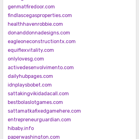
genmatfiredoor.com
findlascegasproperties.com
healthhavenrobbie.com
donanddonnadesigns.com
eagleoneconstructiontx.com
equiflexvitality.com
onlylovesg.com
activedesenvolvimento.com
dailyhubpages.com
idnplaysbobet.com
sattakingvikidadacall.com
bestbolaslotgames.com
sattamatkafixedgamehere.com
entrepreneurguardian.com
hibaby.info
paperwashington.com