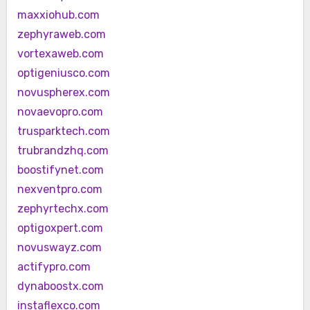
maxxiohub.com
zephyraweb.com
vortexaweb.com
optigeniusco.com
novuspherex.com
novaevopro.com
trusparktech.com
trubrandzhq.com
boostifynet.com
nexventpro.com
zephyrtechx.com
optigoxpert.com
novuswayz.com
actifypro.com
dynaboostx.com
instaflexco.com