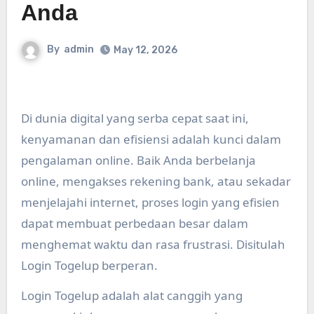
Anda
By
admin
May 12, 2026
Di dunia digital yang serba cepat saat ini,
kenyamanan dan efisiensi adalah kunci dalam
pengalaman online. Baik Anda berbelanja
online, mengakses rekening bank, atau sekadar
menjelajahi internet, proses login yang efisien
dapat membuat perbedaan besar dalam
menghemat waktu dan rasa frustrasi. Disitulah
Login Togelup berperan.
Login Togelup adalah alat canggih yang