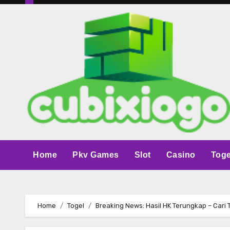
Skip
to
content
Home
Pkv Games
Slot
Casino
Toge
Home
Togel
Breaking News: Hasil HK Terungkap – Cari 