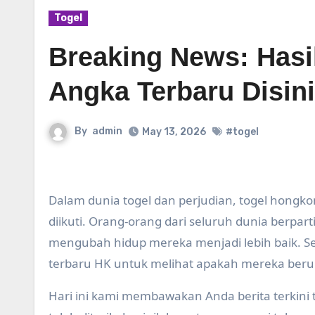
Togel
Breaking News: Hasi
Angka Terbaru Disini
By
admin
May 13, 2026
#togel
Dalam dunia togel dan perjudian, togel hongk
diikuti. Orang-orang dari seluruh dunia berpar
mengubah hidup mereka menjadi lebih baik. S
terbaru HK untuk melihat apakah mereka ber
Hari ini kami membawakan Anda berita terkini