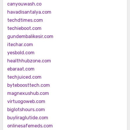
canyouwash.co
havadisantalya.com
techdtimes.com
techieboot.com
gundembalikesir.com
itechar.com
yesbold.com
healthhubzone.com
ebaraat.com
techjuiced.com
byteboosttech.com
magnexushub.com
virtuogoweb.com
biglotshours.com
buyliraglutide.com
onlinesafemeds.com