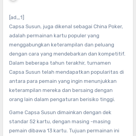
[ad_1]
Capsa Susun, juga dikenal sebagai China Poker,
adalah permainan kartu populer yang
menggabungkan keterampilan dan peluang
dengan cara yang mendebarkan dan kompetitif.
Dalam beberapa tahun terakhir, turnamen
Capsa Susun telah mendapatkan popularitas di
antara para pemain yang ingin menunjukkan
keterampilan mereka dan bersaing dengan
orang lain dalam pengaturan berisiko tinggi.
Game Capsa Susun dimainkan dengan dek
standar 52 kartu, dengan masing -masing
pemain dibawa 13 kartu. Tujuan permainan ini