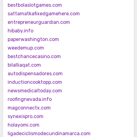
bestbolaslotgames.com
sattamatkafixedgamehere.com
entrepreneurguardian.com
hibaby.info
paperwashington.com
weedemup.com
bestchancecasino.com
bilalliaqat.com
autodispensadores.com
inductioncooktopp.com
newsmedicaltoday.com
roofingnevada.info
magconnectx.com
synexispro.com
holayomi.com
ligadeciclismodecundinamarca.com