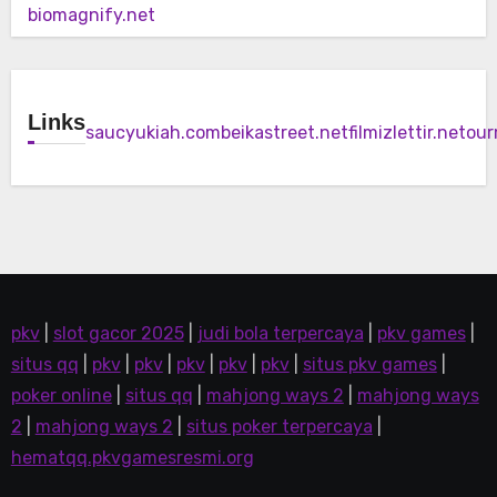
biomagnify.net
Links
saucyukiah.com
beikastreet.net
filmizlettir.net
our
pkv
|
slot gacor 2025
|
judi bola terpercaya
|
pkv games
|
situs qq
|
pkv
|
pkv
|
pkv
|
pkv
|
pkv
|
situs pkv games
|
poker online
|
situs qq
|
mahjong ways 2
|
mahjong ways
2
|
mahjong ways 2
|
situs poker terpercaya
|
hematqq.pkvgamesresmi.org