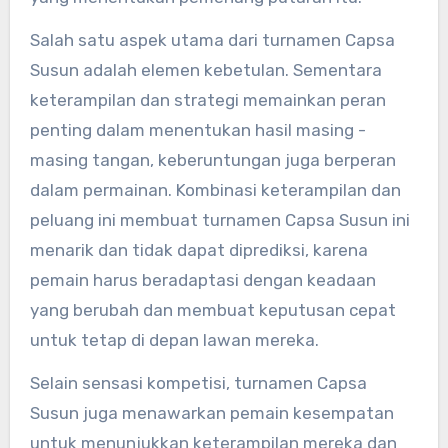
Salah satu aspek utama dari turnamen Capsa
Susun adalah elemen kebetulan. Sementara
keterampilan dan strategi memainkan peran
penting dalam menentukan hasil masing -
masing tangan, keberuntungan juga berperan
dalam permainan. Kombinasi keterampilan dan
peluang ini membuat turnamen Capsa Susun ini
menarik dan tidak dapat diprediksi, karena
pemain harus beradaptasi dengan keadaan
yang berubah dan membuat keputusan cepat
untuk tetap di depan lawan mereka.
Selain sensasi kompetisi, turnamen Capsa
Susun juga menawarkan pemain kesempatan
untuk menunjukkan keterampilan mereka dan