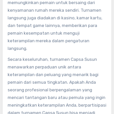
memungkinkan pemain untuk bersaing dari
kenyamanan rumah mereka sendiri. Turnamen
langsung juga diadakan di kasino, kamar kartu,
dan tempat game lainnya, memberikan para
pemain kesempatan untuk menguji
keterampilan mereka dalam pengaturan
langsung.
Secara keseluruhan, turnamen Capsa Susun
menawarkan perpaduan unik antara
keterampilan dan peluang yang menarik bagi
pemain dari semua tingkatan. Apakah Anda
seorang profesional berpengalaman yang
mencari tantangan baru atau pemula yang ingin
meningkatkan keterampilan Anda, berpartisipasi
dalam turnamen Capsa Susun bisa menjadi