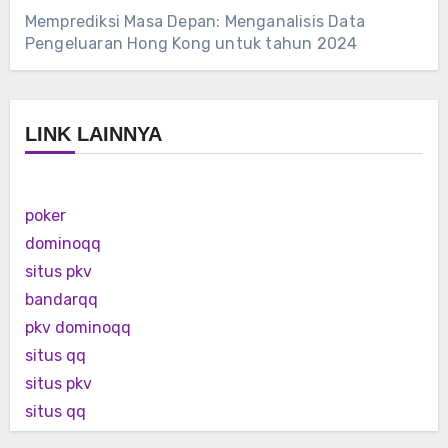
Memprediksi Masa Depan: Menganalisis Data
Pengeluaran Hong Kong untuk tahun 2024
LINK LAINNYA
poker
dominoqq
situs pkv
bandarqq
pkv dominoqq
situs qq
situs pkv
situs qq