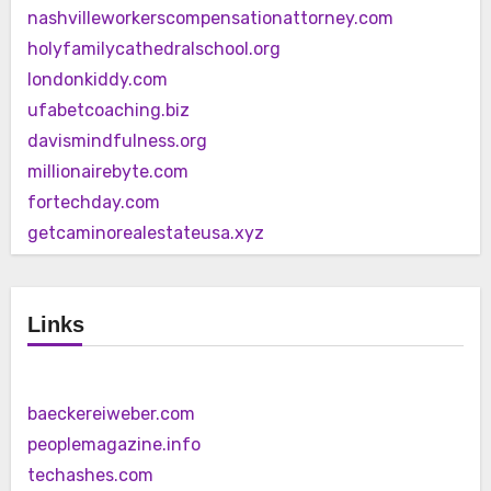
nashvilleworkerscompensationattorney.com
holyfamilycathedralschool.org
londonkiddy.com
ufabetcoaching.biz
davismindfulness.org
millionairebyte.com
fortechday.com
getcaminorealestateusa.xyz
Links
baeckereiweber.com
peoplemagazine.info
techashes.com