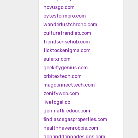
novusgo.com
bytestormpro.com
wanderlustchrono.com
culturetrendlab.com
trendsensehub.com
ticktockenigma.com
eulerxr.com
geekifygenius.com
orbitextech.com
magconnecttech.com
zenifyweb.com
livetogel.co
genmatfiredoor.com
findlascegasproperties.com
healthhavenrobbie.com
donanddonnadesigns.com