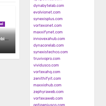
dynabytelab.com
evolvionet.com
synexisplus.com
el
vortexonet.com
maxxifynet.com
ebih
innovexahub.com
nline
dynacorelab.com
synexistechco.com
truvivopro.com
vividusco.com
vortexahq.com
zenithifyit.com
maxxiohub.com
zephyraweb.com
vortexaweb.com
optigeniusco.com