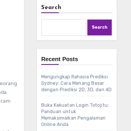
Search
Search
Recent Posts
Mengungkap Rahasia Prediksi
seorang
Sydney: Cara Menang Besar
dengan Prediksi 2D, 3D, dan 4D
ada
macam
Buka Kekuatan Login Totojitu:
Panduan untuk
Memaksimalkan Pengalaman
Online Anda