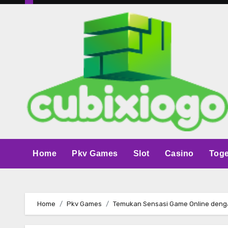
Skip
to
content
Home
Pkv Games
Slot
Casino
Toge
Home
Pkv Games
Temukan Sensasi Game Online den