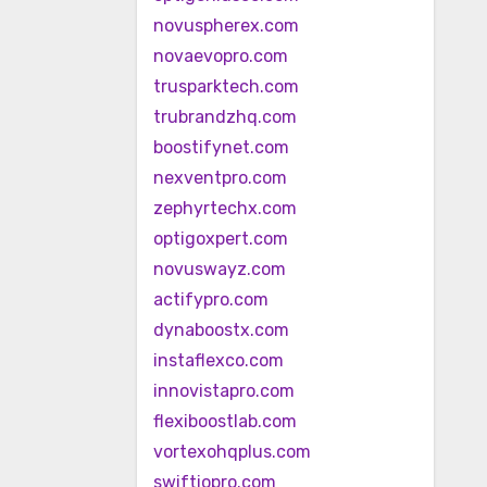
novuspherex.com
novaevopro.com
trusparktech.com
trubrandzhq.com
boostifynet.com
nexventpro.com
zephyrtechx.com
optigoxpert.com
novuswayz.com
actifypro.com
dynaboostx.com
instaflexco.com
innovistapro.com
flexiboostlab.com
vortexohqplus.com
swiftiopro.com