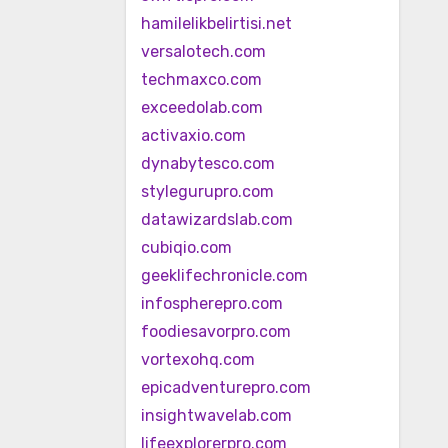
hamilelikbelirtisi.net
versalotech.com
techmaxco.com
exceedolab.com
activaxio.com
dynabytesco.com
stylegurupro.com
datawizardslab.com
cubiqio.com
geeklifechronicle.com
infospherepro.com
foodiesavorpro.com
vortexohq.com
epicadventurepro.com
insightwavelab.com
lifeexplorerpro.com