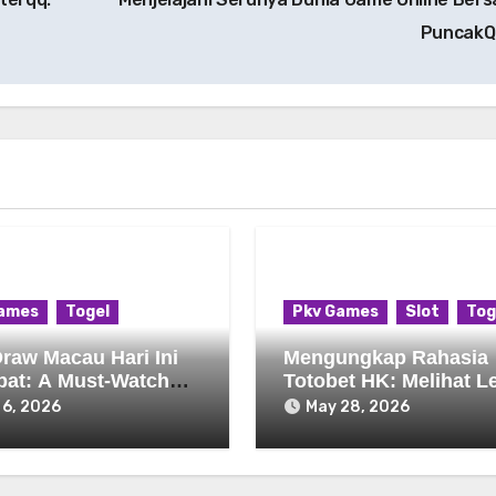
Puncak
Games
Togel
Pkv Games
Slot
Tog
Draw Macau Hari Ini
Mengungkap Rahasia
pat: A Must-Watch
Totobet HK: Melihat L
 for Gamblers
Dekat Platform Judi O
 6, 2026
May 28, 2026
Populer