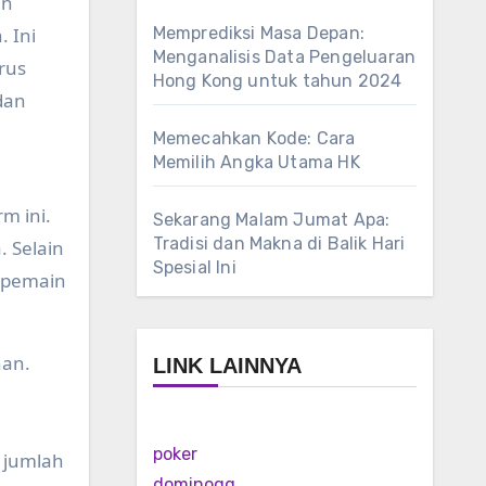
an
 Ini
Memprediksi Masa Depan:
Menganalisis Data Pengeluaran
rus
Hong Kong untuk tahun 2024
dan
Memecahkan Kode: Cara
Memilih Angka Utama HK
m ini.
Sekarang Malam Jumat Apa:
Tradisi dan Makna di Balik Hari
. Selain
Spesial Ini
u pemain
han.
LINK LAINNYA
poker
 jumlah
dominoqq