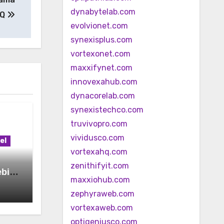
dynabytelab.com
QQ
evolvionet.com
synexisplus.com
vortexonet.com
maxxifynet.com
innovexahub.com
dynacorelab.com
synexistechco.com
truvivopro.com
vividusco.com
el
vortexahq.com
zenithifyit.com
ebih
maxxiohub.com
nline
zephyraweb.com
vortexaweb.com
optigeniusco.com