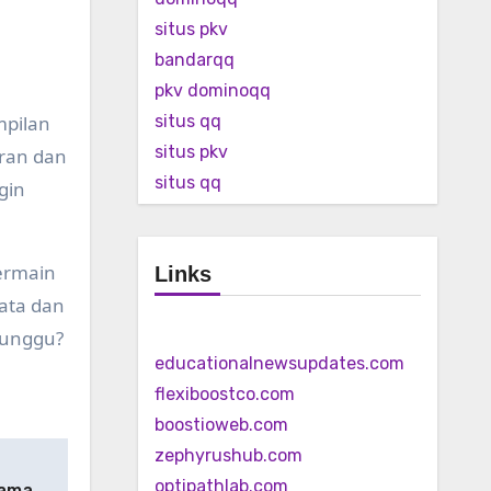
a
situs pkv
bandarqq
pkv dominoqq
mpilan
situs qq
situs pkv
ran dan
situs qq
gin
ermain
Links
ata dan
nunggu?
educationalnewsupdates.com
flexiboostco.com
boostioweb.com
zephyrushub.com
optipathlab.com
sama