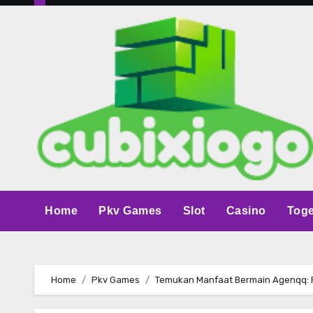
Skip
to
content
Home
Pkv Games
Slot
Casino
Toge
Home
Pkv Games
Temukan Manfaat Bermain Agenqq: 