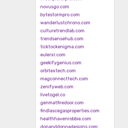
novusgo.com
bytestormpro.com
wanderlustchrono.com
culturetrendlab.com
trendsensehub.com
ticktockenigma.com
eulerxr.com
geekifygenius.com
orbitextech.com
magconnecttech.com
zenifyweb.com
livetogel.co
genmatfiredoor.com
findlascegasproperties.com
healthhavenrobbie.com
donanddonnadesigns.com