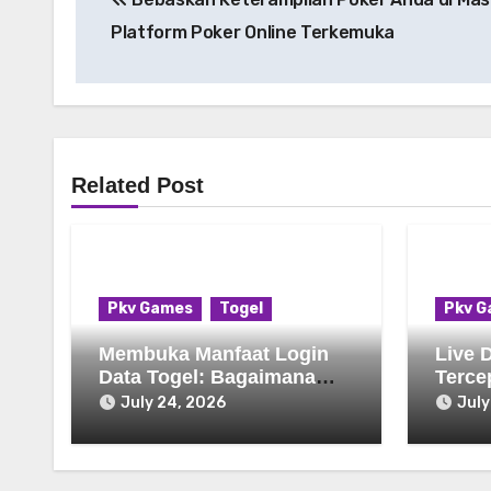
navigation
Platform Poker Online Terkemuka
Related Post
Pkv Games
Togel
Pkv 
Membuka Manfaat Login
Live 
Data Togel: Bagaimana
Terce
Alat Ini Dapat
Event
July 24, 2026
July
Meningkatkan Pengalaman
Bermain Game Anda