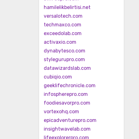
hamilelikbelirtisi.net
versalotech.com
techmaxco.com
exceedolab.com
activaxio.com
dynabytesco.com
stylegurupro.com
datawizardslab.com
cubiqio.com
geeklifechronicle.com
infospherepro.com
foodiesavorpro.com
vortexohq.com
epicadventurepro.com
insightwavelab.com
lifeexplorerpro.com