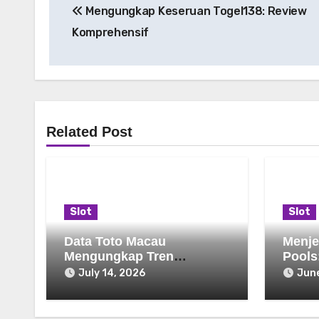
Mengungkap Keseruan Togel138: Review
navigation
Komprehensif
Related Post
Slot
Slot
Data Toto Macau
Menje
Mengungkap Tren
Pools
Mengejutkan dalam
Onlin
July 14, 2026
June
Kebiasaan Berjudi