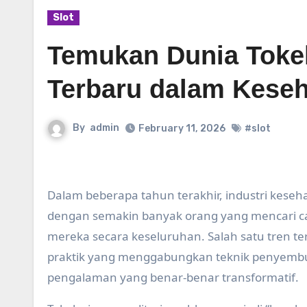
Slot
Temukan Dunia Toke
Terbaru dalam Keseh
By
admin
February 11, 2026
#slot
Dalam beberapa tahun terakhir, industri keseh
dengan semakin banyak orang yang mencari ca
mereka secara keseluruhan. Salah satu tren te
praktik yang menggabungkan teknik penyemb
pengalaman yang benar-benar transformatif.