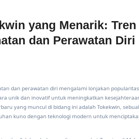
kwin yang Menarik: Tren
atan dan Perawatan Diri
atan dan perawatan diri mengalami lonjakan popularitas
ra unik dan inovatif untuk meningkatkan kesejahteraa
rbaru yang muncul di bidang ini adalah Tokekwin, sebua
uhan kuno dengan teknologi modern untuk menciptaka