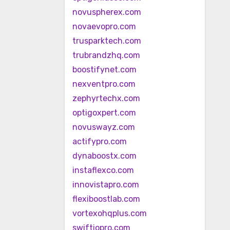
novuspherex.com
novaevopro.com
trusparktech.com
trubrandzhq.com
boostifynet.com
nexventpro.com
zephyrtechx.com
optigoxpert.com
novuswayz.com
actifypro.com
dynaboostx.com
instaflexco.com
innovistapro.com
flexiboostlab.com
vortexohqplus.com
swiftiopro.com