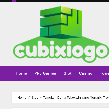
Skip
to
content
Home
Pkv Games
Slot
Casino
Toge
Home
Slot
Temukan Dunia Tokekwin yang Menarik: Tre