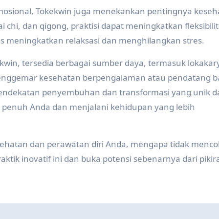
emosional, Tokekwin juga menekankan pentingnya keseh
 tai chi, dan qigong, praktisi dapat meningkatkan fleksibilit
s meningkatkan relaksasi dan menghilangkan stres.
kwin, tersedia berbagai sumber daya, termasuk lokakar
g penggemar kesehatan berpengalaman atau pendatang ba
pendekatan penyembuhan dan transformasi yang unik d
penuh Anda dan menjalani kehidupan yang lebih
kesehatan dan perawatan diri Anda, mengapa tidak menc
ik inovatif ini dan buka potensi sebenarnya dari pikir