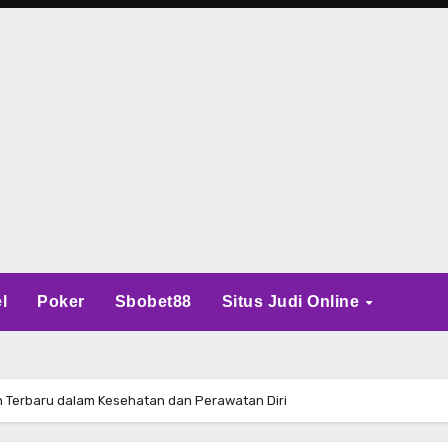
l
Poker
Sbobet88
Situs Judi Online
n Terbaru dalam Kesehatan dan Perawatan Diri