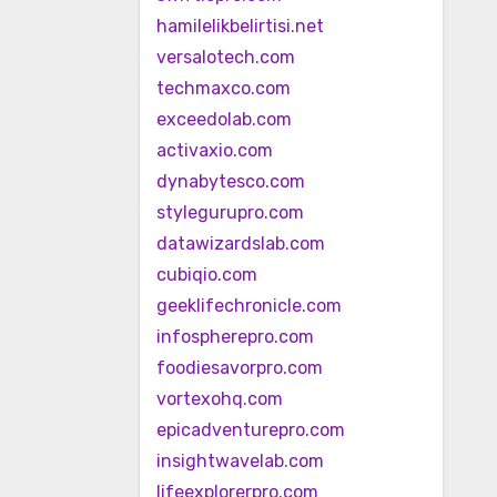
hamilelikbelirtisi.net
versalotech.com
techmaxco.com
exceedolab.com
activaxio.com
dynabytesco.com
stylegurupro.com
datawizardslab.com
cubiqio.com
geeklifechronicle.com
infospherepro.com
foodiesavorpro.com
vortexohq.com
epicadventurepro.com
insightwavelab.com
lifeexplorerpro.com