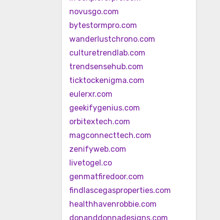
novusgo.com
bytestormpro.com
wanderlustchrono.com
culturetrendlab.com
trendsensehub.com
ticktockenigma.com
eulerxr.com
geekifygenius.com
orbitextech.com
magconnecttech.com
zenifyweb.com
livetogel.co
genmatfiredoor.com
findlascegasproperties.com
healthhavenrobbie.com
donanddonnadesigns.com