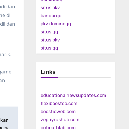
adi dan
situs pkv
me di
bandarqq
dil dan
pkv dominoqq
situs qq
situs pkv
situs qq
arik.
 game
Links
kan
educationalnewsupdates.com
flexiboostco.com
boostioweb.com
zephyrushub.com
gkan
optipathlab.com
88