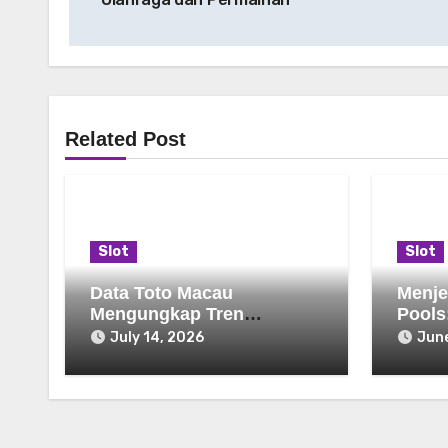
Related Post
Slot
Slot
Data Toto Macau
Menje
Mengungkap Tren
Pools
Mengejutkan dalam
Onlin
July 14, 2026
June
Kebiasaan Berjudi