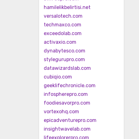
hamilelikbelirtisi.net
versalotech.com
techmaxco.com
exceedolab.com
activaxio.com
dynabytesco.com
stylegurupro.com
datawizardslab.com
cubiqio.com
geeklifechronicle.com
infospherepro.com
foodiesavorpro.com
vortexohq.com
epicadventurepro.com
insightwavelab.com
lifeexplorerpro.com