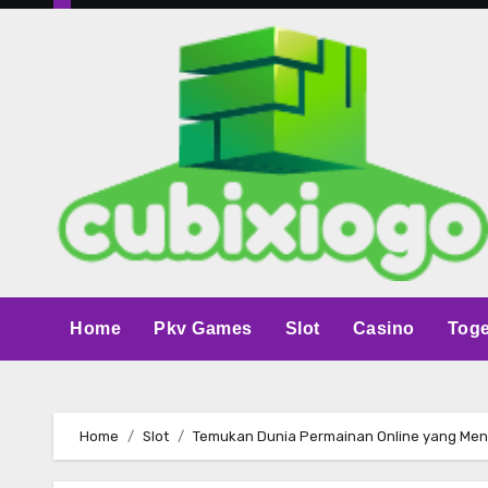
Skip
to
content
Home
Pkv Games
Slot
Casino
Toge
Home
Slot
Temukan Dunia Permainan Online yang M