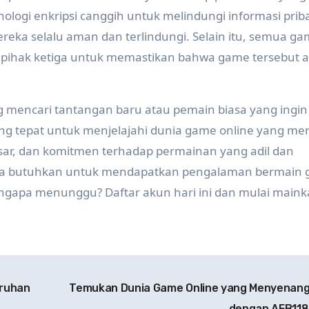
logi enkripsi canggih untuk melindungi informasi prib
ka selalu aman dan terlindungi. Selain itu, semua ga
i pihak ketiga untuk memastikan bahwa game tersebut a
mencari tantangan baru atau pemain biasa yang ingin
g tepat untuk menjelajahi dunia game online yang men
ar, dan komitmen terhadap permainan yang adil dan
da butuhkan untuk mendapatkan pengalaman bermain
gapa menunggu? Daftar akun hari ini dan mulai main
aruhan
Temukan Dunia Game Online yang Menyenan
dengan AFB11