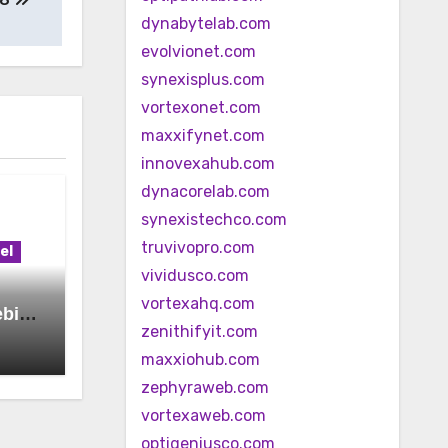
dynabytelab.com
evolvionet.com
synexisplus.com
vortexonet.com
maxxifynet.com
innovexahub.com
dynacorelab.com
synexistechco.com
truvivopro.com
el
vividusco.com
vortexahq.com
ebih
zenithifyit.com
nline
maxxiohub.com
zephyraweb.com
vortexaweb.com
optigeniusco.com