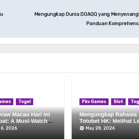
ru
Mengungkap Dunia DOAQQ yang Menyenang
Panduan Komprehens
Games
Togel
Pkv Games
Slot
Tog
Draw Macau Hari Ini
Mengungkap Rahasia
pat: A Must-Watch
Totobet HK: Melihat L
 for Gamblers
Dekat Platform Judi O
 6, 2026
May 28, 2026
Populer