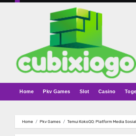
Skip
to
content
Home
Pkv Games
Slot
Casino
Toge
Home
Pkv Games
Temui KokoQQ: Platform Media Sosial 