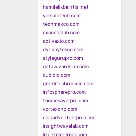
hamilelikbelirtisi.net
versalotech.com
techmaxco.com
exceedolab.com
activaxio.com
dynabytesco.com
stylegurupro.com
datawizardslab.com
cubiqio.com
geeklifechronicle.com
infospherepro.com
foodiesavorpro.com
vortexohq.com
epicadventurepro.com
insightwavelab.com
lifeexplorerpro.com