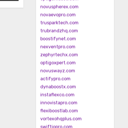
novuspherex.com
novaevopro.com
trusparktech.com
trubrandzhq.com
boostifynet.com
nexventpro.com
zephyrtechx.com
optigoxpert.com
novuswayz.com
actifypro.com
dynaboostx.com
instaflexco.com
innovistapro.com
flexiboostlab.com
vortexohqplus.com
swiftiopro.com