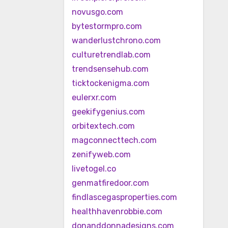
novusgo.com
bytestormpro.com
wanderlustchrono.com
culturetrendlab.com
trendsensehub.com
ticktockenigma.com
eulerxr.com
geekifygenius.com
orbitextech.com
magconnecttech.com
zenifyweb.com
livetogel.co
genmatfiredoor.com
findlascegasproperties.com
healthhavenrobbie.com
donanddonnadesigns.com