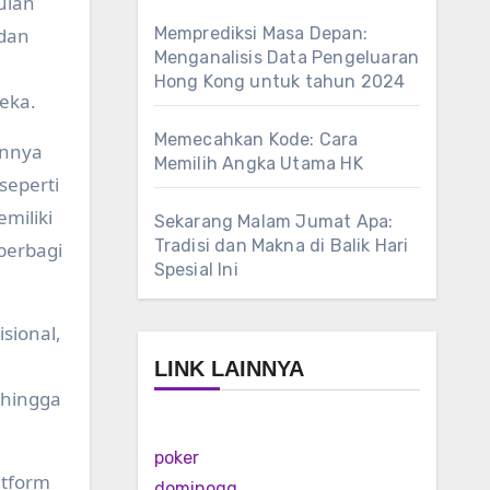
ulan
 dan
Memprediksi Masa Depan:
Menganalisis Data Pengeluaran
Hong Kong untuk tahun 2024
eka.
Memecahkan Kode: Cara
annya
Memilih Angka Utama HK
seperti
miliki
Sekarang Malam Jumat Apa:
Tradisi dan Makna di Balik Hari
berbagi
Spesial Ini
sional,
LINK LAINNYA
ehingga
poker
atform
dominoqq