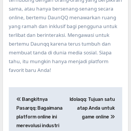
sama, atau hanya bersenang-senang secara
online, bertemu DaunQQ menawarkan ruang
yang ramah dan inklusif bagi pengguna untuk
terlibat dan berinteraksi. Mengawasi untuk
bertemu Daunqq karena terus tumbuh dan
membuat tanda di dunia media sosial. Siapa
tahu, itu mungkin hanya menjadi platform
favorit baru Anda!
Post
Bangkitnya
Idolaqq: Tujuan satu
navigation
Pasarqq: Bagaimana
atap Anda untuk
platform online ini
game online
merevolusi industri