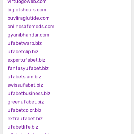
virtuogoweb.com
biglotshours.com
buyliraglutide.com
onlinesafemeds.com
gyanibhandar.com
ufabetwarp.biz
ufabetclip.biz
expertufabet.biz
fantasyufabet.biz
ufabetsiam.biz
swissufabet.biz
ufabetbusiness.biz
greenufabet.biz
ufabetcolor.biz
extraufabet.biz
ufabetlife.biz