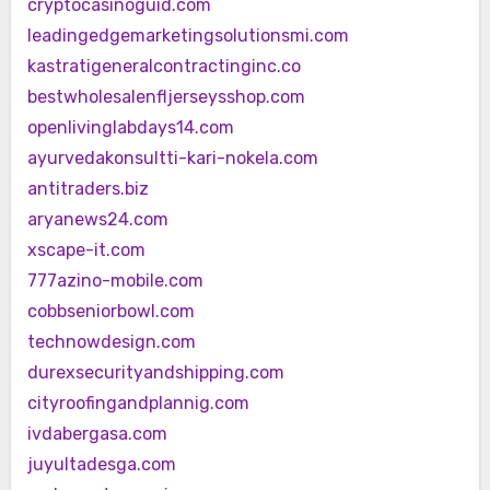
cryptocasinoguid.com
leadingedgemarketingsolutionsmi.com
kastratigeneralcontractinginc.co
bestwholesalenfljerseysshop.com
openlivinglabdays14.com
ayurvedakonsultti-kari-nokela.com
antitraders.biz
aryanews24.com
xscape-it.com
777azino-mobile.com
cobbseniorbowl.com
technowdesign.com
durexsecurityandshipping.com
cityroofingandplannig.com
ivdabergasa.com
juyultadesga.com