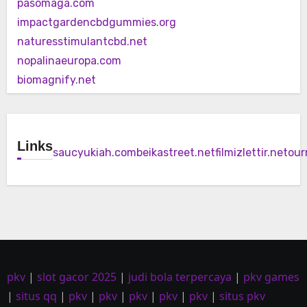
pasomaga.com
impactgardencbdgummies.org
naturesstimulantcbd.net
nopalinaeuropa.com
biomagnify.net
Links
saucyukiah.com
beikastreet.net
filmizlettir.net
our
pkv
|
slot gacor 2025
|
judi bola terpercaya
|
pkv games
|
situs qq
|
pkv
|
pkv
|
pkv
|
pkv
|
pkv
|
situs pkv