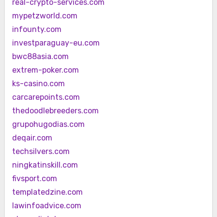
real-crypto-services.com
mypetzworld.com
infounty.com
investparaguay-eu.com
bwc88asia.com
extrem-poker.com
ks-casino.com
carcarepoints.com
thedoodlebreeders.com
grupohugodias.com
deqair.com
techsilvers.com
ningkatinskill.com
fivsport.com
templatedzine.com
lawinfoadvice.com