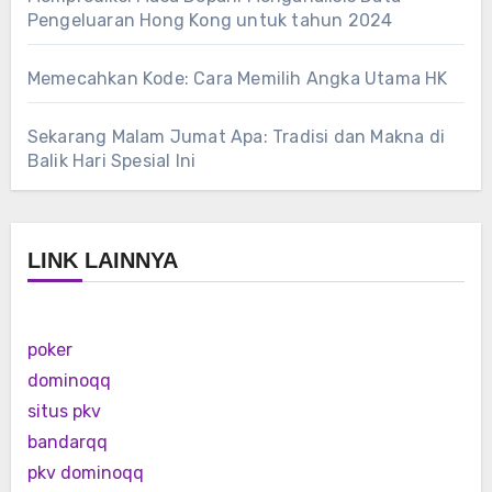
Pengeluaran Hong Kong untuk tahun 2024
Memecahkan Kode: Cara Memilih Angka Utama HK
Sekarang Malam Jumat Apa: Tradisi dan Makna di
Balik Hari Spesial Ini
LINK LAINNYA
poker
dominoqq
situs pkv
bandarqq
pkv dominoqq