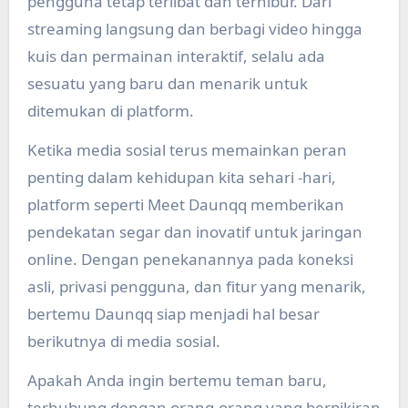
pengguna tetap terlibat dan terhibur. Dari
streaming langsung dan berbagi video hingga
kuis dan permainan interaktif, selalu ada
sesuatu yang baru dan menarik untuk
ditemukan di platform.
Ketika media sosial terus memainkan peran
penting dalam kehidupan kita sehari -hari,
platform seperti Meet Daunqq memberikan
pendekatan segar dan inovatif untuk jaringan
online. Dengan penekanannya pada koneksi
asli, privasi pengguna, dan fitur yang menarik,
bertemu Daunqq siap menjadi hal besar
berikutnya di media sosial.
Apakah Anda ingin bertemu teman baru,
terhubung dengan orang-orang yang berpikiran