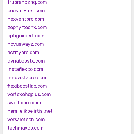
trubrandzhq.com
boostifynet.com
nexventpro.com
zephyrtechx.com
optigoxpert.com
novuswayz.com
actifypro.com
dynaboostx.com
instaflexco.com
innovistapro.com
flexiboostlab.com
vortexohqplus.com
swiftiopro.com
hamilelikbelirtisi.net
versalotech.com
techmaxco.com