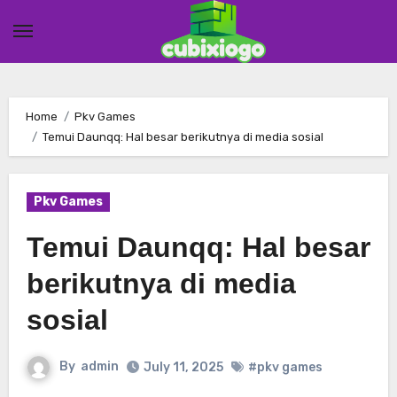
Skip
to
content
Home
Pkv Games
Temui Daunqq: Hal besar berikutnya di media sosial
Pkv Games
Temui Daunqq: Hal besar
berikutnya di media
sosial
By
admin
July 11, 2025
#pkv games