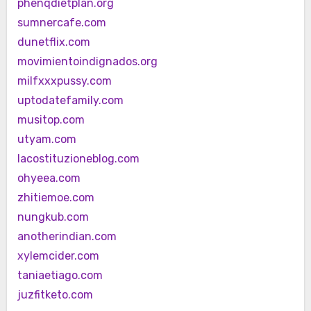
phenqdietplan.org
sumnercafe.com
dunetflix.com
movimientoindignados.org
milfxxxpussy.com
uptodatefamily.com
musitop.com
utyam.com
lacostituzioneblog.com
ohyeea.com
zhitiemoe.com
nungkub.com
anotherindian.com
xylemcider.com
taniaetiago.com
juzfitketo.com