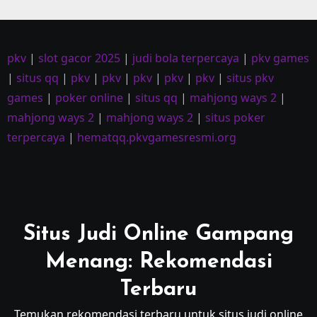
pkv
|
slot gacor 2025
|
judi bola terpercaya
|
pkv games
|
situs qq
|
pkv
|
pkv
|
pkv
|
pkv
|
pkv
|
situs pkv
games
|
poker online
|
situs qq
|
mahjong ways 2
|
mahjong ways 2
|
mahjong ways 2
|
situs poker
terpercaya
|
hematqq.pkvgamesresmi.org
Situs Judi Online Gampang
Menang: Rekomendasi
Terbaru
Temukan rekomendasi terbaru untuk situs judi online