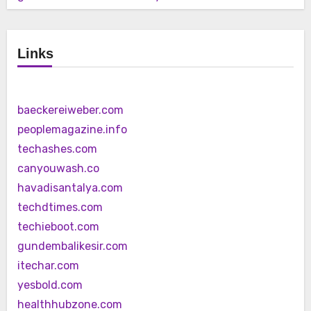
Links
baeckereiweber.com
peoplemagazine.info
techashes.com
canyouwash.co
havadisantalya.com
techdtimes.com
techieboot.com
gundembalikesir.com
itechar.com
yesbold.com
healthhubzone.com