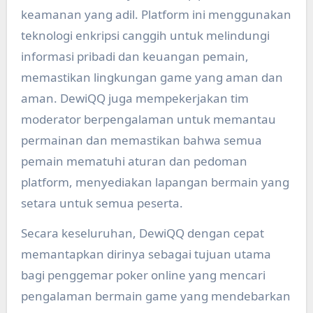
keamanan yang adil. Platform ini menggunakan
teknologi enkripsi canggih untuk melindungi
informasi pribadi dan keuangan pemain,
memastikan lingkungan game yang aman dan
aman. DewiQQ juga mempekerjakan tim
moderator berpengalaman untuk memantau
permainan dan memastikan bahwa semua
pemain mematuhi aturan dan pedoman
platform, menyediakan lapangan bermain yang
setara untuk semua peserta.
Secara keseluruhan, DewiQQ dengan cepat
memantapkan dirinya sebagai tujuan utama
bagi penggemar poker online yang mencari
pengalaman bermain game yang mendebarkan