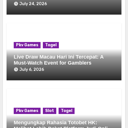
Pengalaman Bermain Game Anda
July 24, 2026
Pkv Games
Togel
Live Draw Macau Hari Ini Tercepat: A
Must-Watch Event for Gamblers
July 6, 2026
Pkv Games
Slot
Togel
Mengungkap Rahasia Totobet HK: