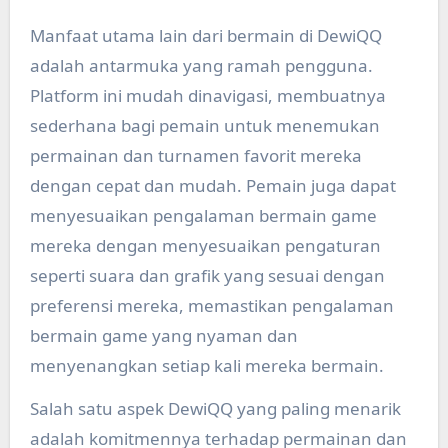
Manfaat utama lain dari bermain di DewiQQ
adalah antarmuka yang ramah pengguna.
Platform ini mudah dinavigasi, membuatnya
sederhana bagi pemain untuk menemukan
permainan dan turnamen favorit mereka
dengan cepat dan mudah. Pemain juga dapat
menyesuaikan pengalaman bermain game
mereka dengan menyesuaikan pengaturan
seperti suara dan grafik yang sesuai dengan
preferensi mereka, memastikan pengalaman
bermain game yang nyaman dan
menyenangkan setiap kali mereka bermain.
Salah satu aspek DewiQQ yang paling menarik
adalah komitmennya terhadap permainan dan