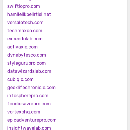
swiftiopro.com
hamilelikbelirtisi.net
versalotech.com
techmaxco.com
exceedolab.com
activaxio.com
dynabytesco.com
stylegurupro.com
datawizardslab.com
cubiqio.com
geeklifechronicle.com
infospherepro.com
foodiesavorpro.com
vortexohq.com
epicadventurepro.com
insightwavelab.com