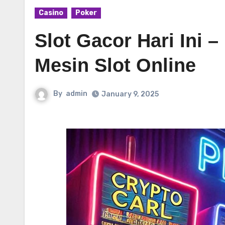
Casino
Poker
Slot Gacor Hari Ini
Mesin Slot Online
By
admin
January 9, 2025