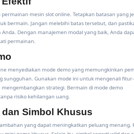
Efektif
ermainan mesin slot online. Tetapkan batasan yang je
k bermain. Jangan melebihi batas tersebut, dan pastik
an Anda. Dengan manajemen modal yang baik, Anda dap
ati permainan.
emo
ine menyediakan mode demo yang memungkinkan pe
ungguhan. Gunakan mode ini untuk mengenali fitur-f
 mengembangkan strategi. Bermain di mode demo
anpa risiko kehilangan uang.
s dan Simbol Khusus
ur tambahan yang dapat meningkatkan peluang menang. F
au mini game khusus. Selain itu, simbol seperti wild dan s