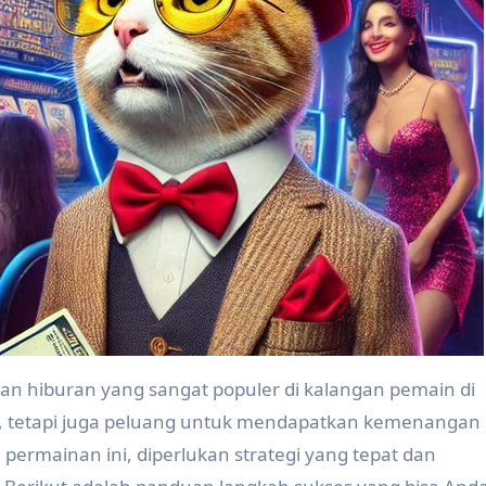
ihan hiburan yang sangat populer di kalangan pemain di
, tetapi juga peluang untuk mendapatkan kemenangan 
permainan ini, diperlukan strategi yang tepat dan