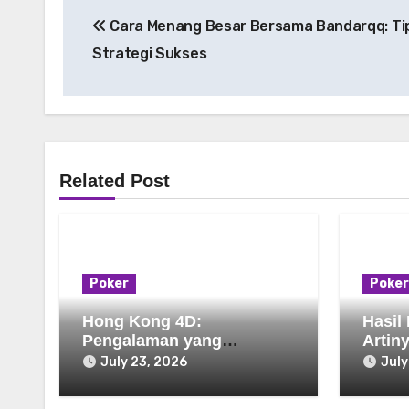
Cara Menang Besar Bersama Bandarqq: Ti
navigation
Strategi Sukses
Related Post
Poker
Poker
Hong Kong 4D:
Hasil
Pengalaman yang
Artin
Mendebarkan dan
Kawa
July 23, 2026
July
Menyenangkan