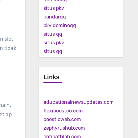
a
situs pkv
bandarqq
pkv dominoqq
situs qq
 slot
situs pkv
n tidak
situs qq
Links
educationalnewsupdates.com
main.
flexiboostco.com
etiap
boostioweb.com
zephyrushub.com
optipathlab.com