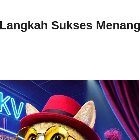
 – Langkah Sukses Menang