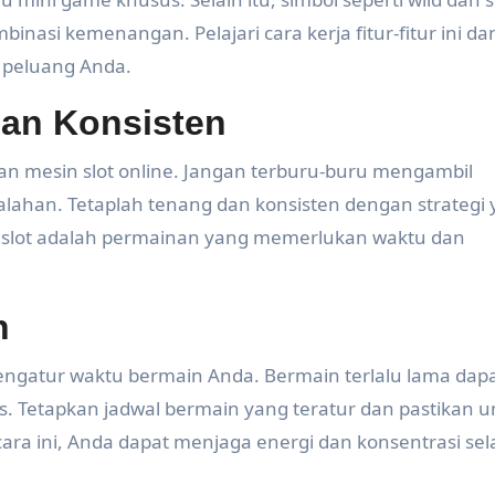
nasi kemenangan. Pelajari cara kerja fitur-fitur ini da
peluang Anda.
an Konsisten
n mesin slot online. Jangan terburu-buru mengambil
lahan. Tetaplah tenang dan konsisten dengan strategi
 slot adalah permainan yang memerlukan waktu dan
n
engatur waktu bermain Anda. Bermain terlalu lama dap
 Tetapkan jadwal bermain yang teratur dan pastikan u
 cara ini, Anda dapat menjaga energi dan konsentrasi se