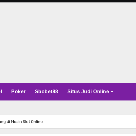
l
Poker
Sbobet88
Situs Judi Online
ng di Mesin Slot Online