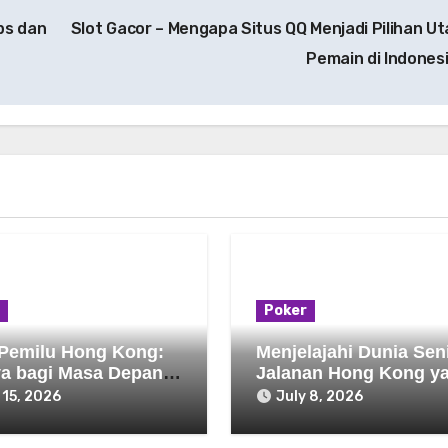
ps dan
Slot Gacor – Mengapa Situs QQ Menjadi Pilihan U
Pemain di Indones
Poker
 Pemilu Hong Kong:
Menjelajahi Dunia Sen
ya bagi Masa Depan
Jalanan Hong Kong y
san
Penuh Semangat
 15, 2026
July 8, 2026