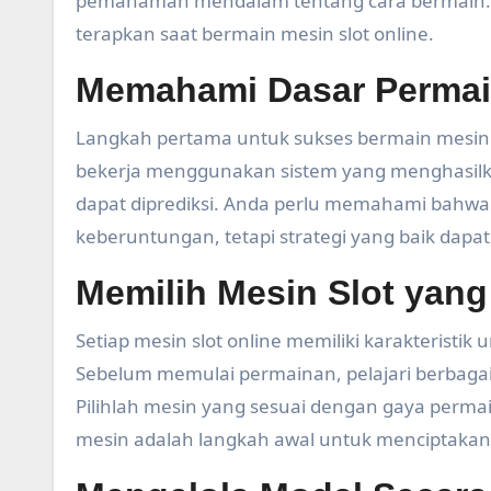
pemahaman mendalam tentang cara bermain. B
terapkan saat bermain mesin slot online.
Memahami Dasar Permain
Langkah pertama untuk sukses bermain mesin 
bekerja menggunakan sistem yang menghasilkan
dapat diprediksi. Anda perlu memahami bahw
keberuntungan, tetapi strategi yang baik da
Memilih Mesin Slot yang
Setiap mesin slot online memiliki karakteristik
Sebelum memulai permainan, pelajari berbagai 
Pilihlah mesin yang sesuai dengan gaya perma
mesin adalah langkah awal untuk menciptakan s