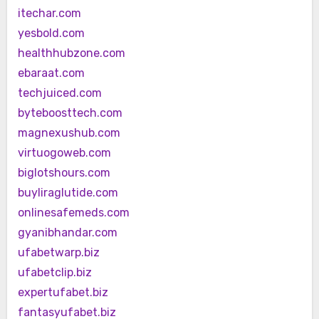
itechar.com
yesbold.com
healthhubzone.com
ebaraat.com
techjuiced.com
byteboosttech.com
magnexushub.com
virtuogoweb.com
biglotshours.com
buyliraglutide.com
onlinesafemeds.com
gyanibhandar.com
ufabetwarp.biz
ufabetclip.biz
expertufabet.biz
fantasyufabet.biz