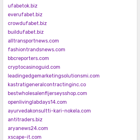
ufabetok.biz
everufabet.biz
crowdufabet.biz
buildufabet.biz
alltransportnews.com
fashiontrandsnews.com
bbcreporters.com
cryptocasinoguid.com
leadingedgemarketingsolutionsmi.com
kastratigeneralcontractinginc.co
bestwholesalenfljerseysshop.com
openlivinglabdays14.com
ayurvedakonsultti-kari-nokela.com
antitraders.biz
aryanews24.com
xscape-it.com