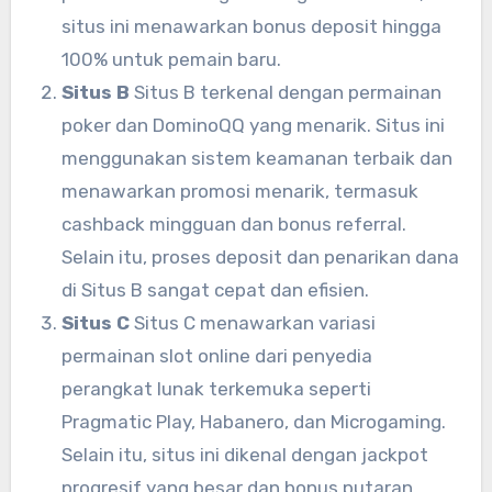
situs ini menawarkan bonus deposit hingga
100% untuk pemain baru.
Situs B
Situs B terkenal dengan permainan
poker dan DominoQQ yang menarik. Situs ini
menggunakan sistem keamanan terbaik dan
menawarkan promosi menarik, termasuk
cashback mingguan dan bonus referral.
Selain itu, proses deposit dan penarikan dana
di Situs B sangat cepat dan efisien.
Situs C
Situs C menawarkan variasi
permainan slot online dari penyedia
perangkat lunak terkemuka seperti
Pragmatic Play, Habanero, dan Microgaming.
Selain itu, situs ini dikenal dengan jackpot
progresif yang besar dan bonus putaran