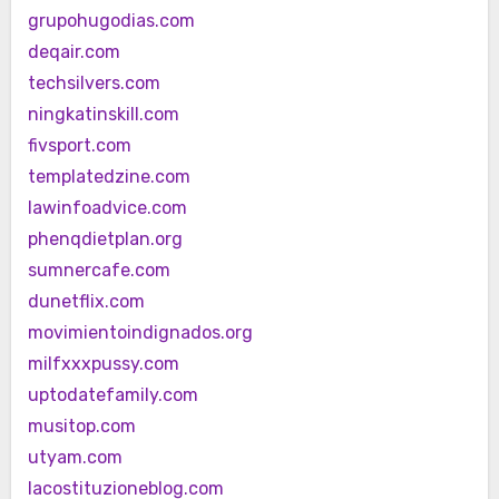
grupohugodias.com
deqair.com
techsilvers.com
ningkatinskill.com
fivsport.com
templatedzine.com
lawinfoadvice.com
phenqdietplan.org
sumnercafe.com
dunetflix.com
movimientoindignados.org
milfxxxpussy.com
uptodatefamily.com
musitop.com
utyam.com
lacostituzioneblog.com