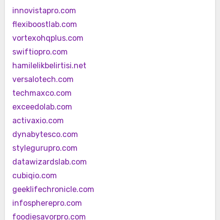
innovistapro.com
flexiboostlab.com
vortexohqplus.com
swiftiopro.com
hamilelikbelirtisi.net
versalotech.com
techmaxco.com
exceedolab.com
activaxio.com
dynabytesco.com
stylegurupro.com
datawizardslab.com
cubiqio.com
geeklifechronicle.com
infospherepro.com
foodiesavorpro.com