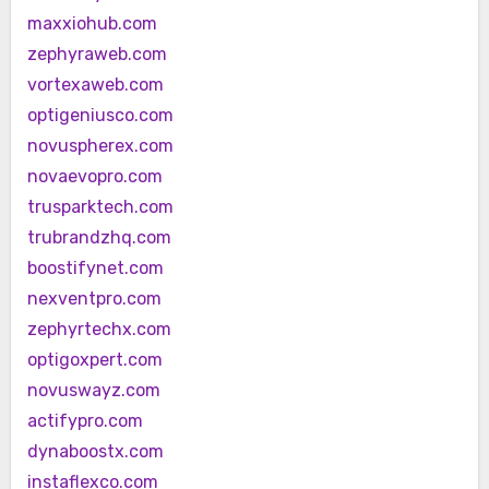
maxxiohub.com
zephyraweb.com
vortexaweb.com
optigeniusco.com
novuspherex.com
novaevopro.com
trusparktech.com
trubrandzhq.com
boostifynet.com
nexventpro.com
zephyrtechx.com
optigoxpert.com
novuswayz.com
actifypro.com
dynaboostx.com
instaflexco.com