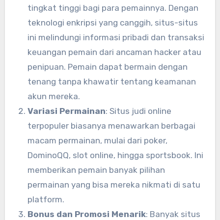
tingkat tinggi bagi para pemainnya. Dengan
teknologi enkripsi yang canggih, situs-situs
ini melindungi informasi pribadi dan transaksi
keuangan pemain dari ancaman hacker atau
penipuan. Pemain dapat bermain dengan
tenang tanpa khawatir tentang keamanan
akun mereka.
Variasi Permainan
: Situs judi online
terpopuler biasanya menawarkan berbagai
macam permainan, mulai dari poker,
DominoQQ, slot online, hingga sportsbook. Ini
memberikan pemain banyak pilihan
permainan yang bisa mereka nikmati di satu
platform.
Bonus dan Promosi Menarik
: Banyak situs