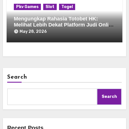
Pkv Games
Slot
Togel
Mengungkap Rahasia Totobet HK:
Melihat Lebih Dekat Platform Judi Online
Populer
May 28, 2026
Search
Search
Recent Posts