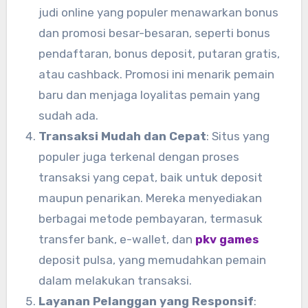
judi online yang populer menawarkan bonus
dan promosi besar-besaran, seperti bonus
pendaftaran, bonus deposit, putaran gratis,
atau cashback. Promosi ini menarik pemain
baru dan menjaga loyalitas pemain yang
sudah ada.
Transaksi Mudah dan Cepat
: Situs yang
populer juga terkenal dengan proses
transaksi yang cepat, baik untuk deposit
maupun penarikan. Mereka menyediakan
berbagai metode pembayaran, termasuk
transfer bank, e-wallet, dan
pkv games
deposit pulsa, yang memudahkan pemain
dalam melakukan transaksi.
Layanan Pelanggan yang Responsif
: