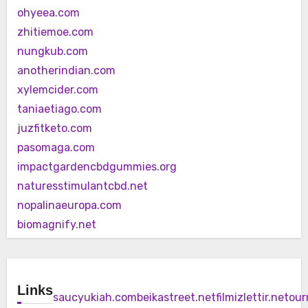
ohyeea.com
zhitiemoe.com
nungkub.com
anotherindian.com
xylemcider.com
taniaetiago.com
juzfitketo.com
pasomaga.com
impactgardencbdgummies.org
naturesstimulantcbd.net
nopalinaeuropa.com
biomagnify.net
Links
saucyukiah.com
beikastreet.net
filmizlettir.net
our