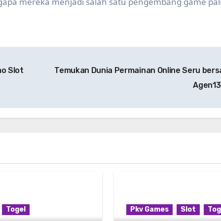
mengapa mereka menjadi salah satu pengembang game pal
o Slot
Temukan Dunia Permainan Online Seru ber
Agen1
Togel
Pkv Games
Slot
Tog