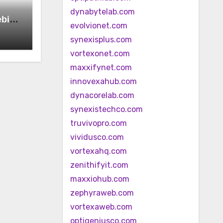
dynabytelab.com
ebih
evolvionet.com
nline
synexisplus.com
vortexonet.com
maxxifynet.com
innovexahub.com
dynacorelab.com
synexistechco.com
truvivopro.com
vividusco.com
vortexahq.com
zenithifyit.com
maxxiohub.com
zephyraweb.com
vortexaweb.com
optigeniusco.com