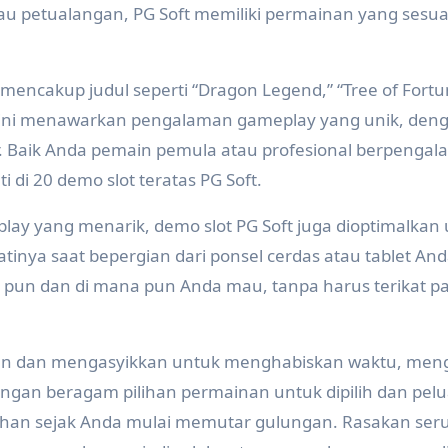
au petualangan, PG Soft memiliki permainan yang sesua
 mencakup judul seperti “Dragon Legend,” “Tree of Fortu
ini menawarkan pengalaman gameplay yang unik, denga
 Baik Anda pemain pemula atau profesional berpengal
di 20 demo slot teratas PG Soft.
ay yang menarik, demo slot PG Soft juga dioptimalkan
inya saat bepergian dari ponsel cerdas atau tablet And
pun dan di mana pun Anda mau, tanpa harus terikat p
kan dan mengasyikkan untuk menghabiskan waktu, men
engan beragam pilihan permainan untuk dipilih dan pel
han sejak Anda mulai memutar gulungan. Rasakan ser