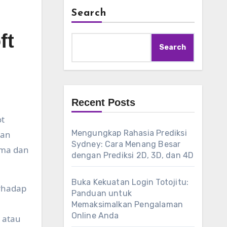
Search
ft
Search
Recent Posts
ot
Mengungkap Rahasia Prediksi
nan
Sydney: Cara Menang Besar
ema dan
dengan Prediksi 2D, 3D, dan 4D
Buka Kekuatan Login Totojitu:
rhadap
Panduan untuk
Memaksimalkan Pengalaman
Online Anda
 atau