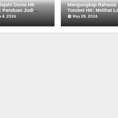
lajahi Dunia HK
Mengungkap Rahasia
: Panduan Judi
Totobet HK: Melihat L
e
Dekat Platform Judi O
 4, 2026
May 28, 2026
Populer