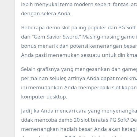
lebih menyukai tema modern seperti fantasi at
dengan selera Anda.
Beberapa demo slot paling populer dari PG Soft
dan “Gem Savior Sword.” Masing-masing game 
bonus menarik dan potensi kemenangan besar.
Anda pasti menemukan sesuatu untuk dinikmati 
Selain grafisnya yang mengesankan dan gamepl
permainan seluler, artinya Anda dapat menikmat
ini memudahkan Anda memperbaiki slot kapan 
komputer desktop.
Jadi jika Anda mencari cara yang menyenang
tidak mencoba demo 20 slot teratas PG Soft? D
memenangkan hadiah besar, Anda akan ketagi