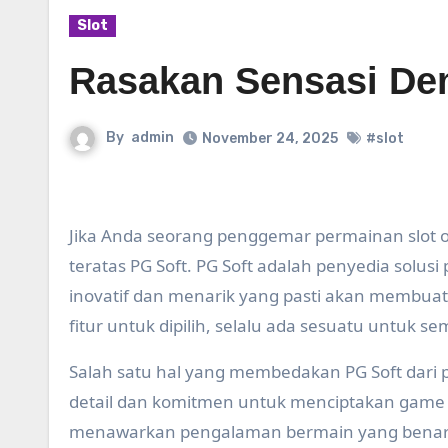
Slot
Rasakan Sensasi Dem
By
admin
November 24, 2025
#slot
Jika Anda seorang penggemar permainan slot 
teratas PG Soft. PG Soft adalah penyedia solu
inovatif dan menarik yang pasti akan membua
fitur untuk dipilih, selalu ada sesuatu untuk s
Salah satu hal yang membedakan PG Soft dari
detail dan komitmen untuk menciptakan game y
menawarkan pengalaman bermain yang benar-b