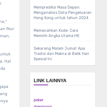
i
Memprediksi Masa Depan:
Menganalisis Data Pengeluaran
Hong Kong untuk tahun 2024
ne,”
n fitur
Memecahkan Kode: Cara
aman,
Memilih Angka Utama HK
Sekarang Malam Jumat Apa:
 untuk
Tradisi dan Makna di Balik Hari
Spesial Ini
a. Hal
ada
LINK LAINNYA
gapa
uang
poker
unya
dominoqq