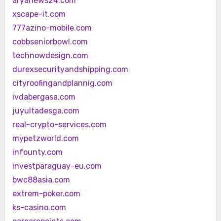
aryanews24.com
xscape-it.com
777azino-mobile.com
cobbseniorbowl.com
technowdesign.com
durexsecurityandshipping.com
cityroofingandplannig.com
ivdabergasa.com
juyultadesga.com
real-crypto-services.com
mypetzworld.com
infounty.com
investparaguay-eu.com
bwc88asia.com
extrem-poker.com
ks-casino.com