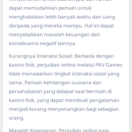
dapat memudahkan pemain untuk
menghabiskan lebih banyak waktu dan uang
daripada yang mereka mampu. Hal ini dapat
menyebabkan masalah keuangan dan
konsekuensi negatif lainnya.
Kurangnya Interaksi Sosial: Berbeda dengan
kasino fisik, perjudian online melalui PKV Games
tidak menawarkan tingkat interaksi sosial yang
sama. Pemain kehilangan suasana dan
persahabatan yang didapat saat bermain di
kasino fisik, yang dapat membuat pengalaman
menjadi kurang menyenangkan bagi sebagian
orang.
Masalah Keamanan: Perjudian online juga