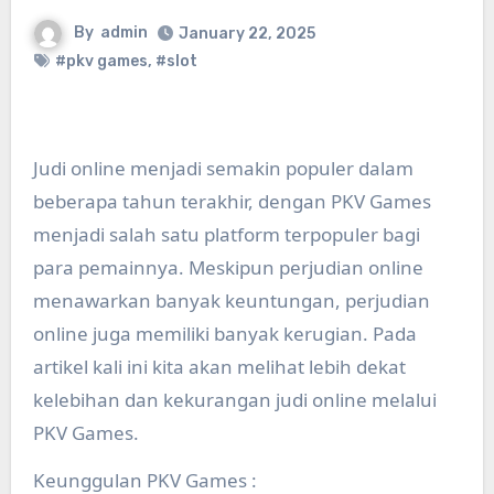
By
admin
January 22, 2025
#pkv games
,
#slot
Judi online menjadi semakin populer dalam
beberapa tahun terakhir, dengan PKV Games
menjadi salah satu platform terpopuler bagi
para pemainnya. Meskipun perjudian online
menawarkan banyak keuntungan, perjudian
online juga memiliki banyak kerugian. Pada
artikel kali ini kita akan melihat lebih dekat
kelebihan dan kekurangan judi online melalui
PKV Games.
Keunggulan PKV Games :