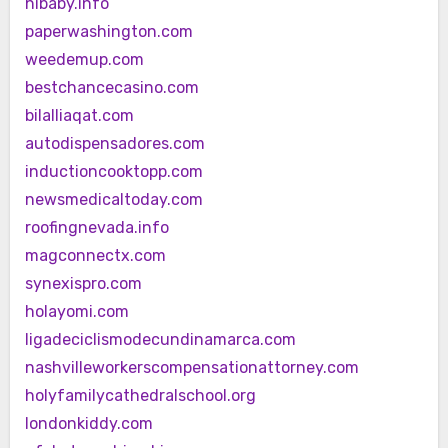
hibaby.info
paperwashington.com
weedemup.com
bestchancecasino.com
bilalliaqat.com
autodispensadores.com
inductioncooktopp.com
newsmedicaltoday.com
roofingnevada.info
magconnectx.com
synexispro.com
holayomi.com
ligadeciclismodecundinamarca.com
nashvilleworkerscompensationattorney.com
holyfamilycathedralschool.org
londonkiddy.com