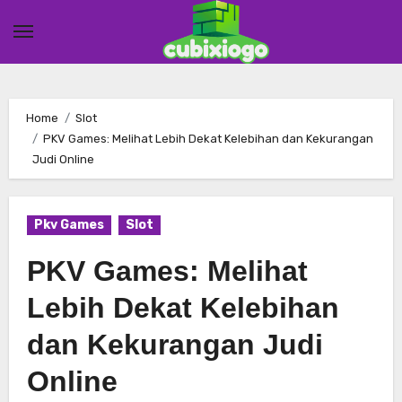
Skip
to
content
Home
Slot
PKV Games: Melihat Lebih Dekat Kelebihan dan Kekurangan
Judi Online
Pkv Games
Slot
PKV Games: Melihat
Lebih Dekat Kelebihan
dan Kekurangan Judi
Online