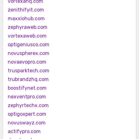
vortexahq.com
zenithifyit.com
maxxiohub.com
zephyraweb.com
vortexaweb.com
optigeniusco.com
novuspherex.com
novaevopro.com
trusparktech.com
trubrandzhq.com
boostifynet.com
nexventpro.com
zephyrtechx.com
optigoxpert.com
novuswayz.com
actifypro.com