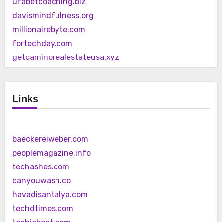
ufabetcoaching.biz
davismindfulness.org
millionairebyte.com
fortechday.com
getcaminorealestateusa.xyz
Links
baeckereiweber.com
peoplemagazine.info
techashes.com
canyouwash.co
havadisantalya.com
techdtimes.com