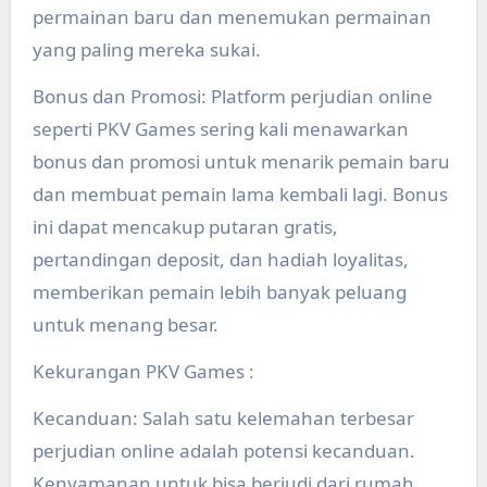
permainan baru dan menemukan permainan
yang paling mereka sukai.
Bonus dan Promosi: Platform perjudian online
seperti PKV Games sering kali menawarkan
bonus dan promosi untuk menarik pemain baru
dan membuat pemain lama kembali lagi. Bonus
ini dapat mencakup putaran gratis,
pertandingan deposit, dan hadiah loyalitas,
memberikan pemain lebih banyak peluang
untuk menang besar.
Kekurangan PKV Games :
Kecanduan: Salah satu kelemahan terbesar
perjudian online adalah potensi kecanduan.
Kenyamanan untuk bisa berjudi dari rumah