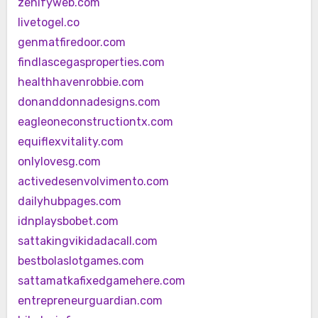
zenifyweb.com
livetogel.co
genmatfiredoor.com
findlascegasproperties.com
healthhavenrobbie.com
donanddonnadesigns.com
eagleoneconstructiontx.com
equiflexvitality.com
onlylovesg.com
activedesenvolvimento.com
dailyhubpages.com
idnplaysbobet.com
sattakingvikidadacall.com
bestbolaslotgames.com
sattamatkafixedgamehere.com
entrepreneurguardian.com