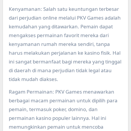
Kenyamanan: Salah satu keuntungan terbesar
dari perjudian online melalui PKV Games adalah
kemudahan yang ditawarkan. Pemain dapat
mengakses permainan favorit mereka dari
kenyamanan rumah mereka sendiri, tanpa
harus melakukan perjalanan ke kasino fisik. Hal
ini sangat bermanfaat bagi mereka yang tinggal
di daerah di mana perjudian tidak legal atau
tidak mudah diakses.
Ragam Permainan: PKV Games menawarkan
berbagai macam permainan untuk dipilih para
pemain, termasuk poker, domino, dan
permainan kasino populer lainnya. Hal ini
memungkinkan pemain untuk mencoba