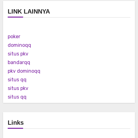
LINK LAINNYA
poker
dominoqq
situs pkv
bandarqq
pkv dominoqq
situs qq
situs pkv
situs qq
Links