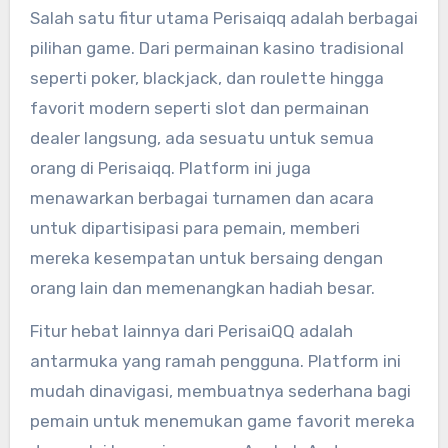
Salah satu fitur utama Perisaiqq adalah berbagai
pilihan game. Dari permainan kasino tradisional
seperti poker, blackjack, dan roulette hingga
favorit modern seperti slot dan permainan
dealer langsung, ada sesuatu untuk semua
orang di Perisaiqq. Platform ini juga
menawarkan berbagai turnamen dan acara
untuk dipartisipasi para pemain, memberi
mereka kesempatan untuk bersaing dengan
orang lain dan memenangkan hadiah besar.
Fitur hebat lainnya dari PerisaiQQ adalah
antarmuka yang ramah pengguna. Platform ini
mudah dinavigasi, membuatnya sederhana bagi
pemain untuk menemukan game favorit mereka