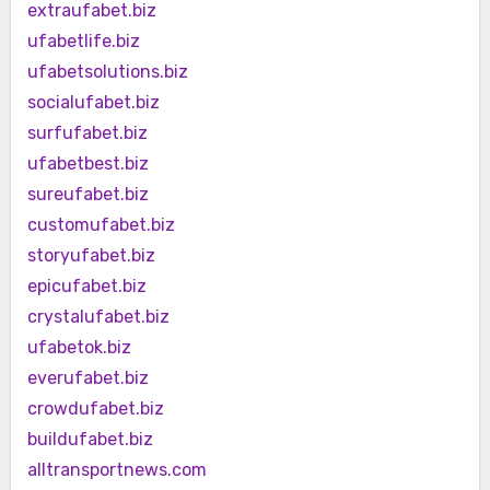
extraufabet.biz
ufabetlife.biz
ufabetsolutions.biz
socialufabet.biz
surfufabet.biz
ufabetbest.biz
sureufabet.biz
customufabet.biz
storyufabet.biz
epicufabet.biz
crystalufabet.biz
ufabetok.biz
everufabet.biz
crowdufabet.biz
buildufabet.biz
alltransportnews.com