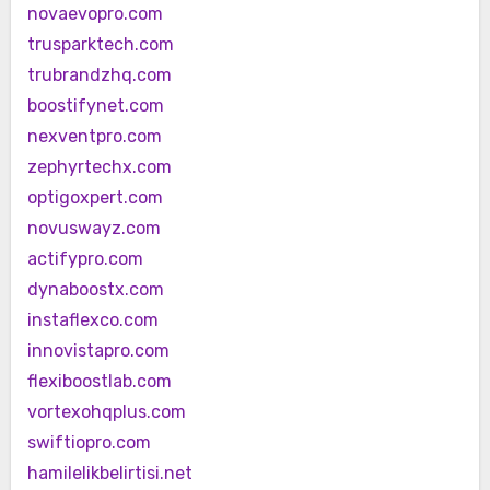
novaevopro.com
trusparktech.com
trubrandzhq.com
boostifynet.com
nexventpro.com
zephyrtechx.com
optigoxpert.com
novuswayz.com
actifypro.com
dynaboostx.com
instaflexco.com
innovistapro.com
flexiboostlab.com
vortexohqplus.com
swiftiopro.com
hamilelikbelirtisi.net