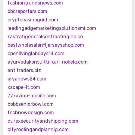
fashiontrandsnews.com
bbcreporters.com
cryptocasinoguid.com
leadingedgemarketingsolutionsmi.com
kastratigeneralcontractinginc.co
bestwholesalenfljerseysshop.com
openlivinglabdays14.com
ayurvedakonsultti-kari-nokela.com
antitraders.biz
aryanews24.com
xscape-it.com
777azino-mobile.com
cobbseniorbowl.com
technowdesign.com
durexsecurityandshipping.com
cityroofingandplannig.com