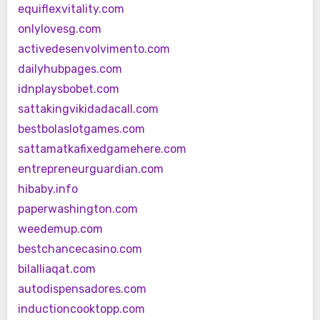
equiflexvitality.com
onlylovesg.com
activedesenvolvimento.com
dailyhubpages.com
idnplaysbobet.com
sattakingvikidadacall.com
bestbolaslotgames.com
sattamatkafixedgamehere.com
entrepreneurguardian.com
hibaby.info
paperwashington.com
weedemup.com
bestchancecasino.com
bilalliaqat.com
autodispensadores.com
inductioncooktopp.com