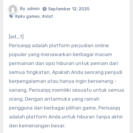
By
admin
September 12, 2025
#pkv games
,
#slot
[ad_1]
Perisaiqq adalah platform perjudian online
populer yang menawarkan berbagai macam
permainan dan opsi hiburan untuk pemain dari
semua tingkatan. Apakah Anda seorang penjudi
berpengalaman atau hanya ingin bersenang -
senang, Perisaiqq memiliki sesuatu untuk semua
orang. Dengan antarmuka yang ramah
pengguna dan berbagai pilihan game, Perisaiqq
adalah platform Anda untuk hiburan tanpa akhir
dan kemenangan besar.