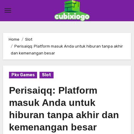
Skip
to
content
Home
Slot
Perisaiqq: Platform masuk Anda untuk hiburan tanpa akhir
dan kemenangan besar
Pkv Games
Slot
Perisaiqq: Platform
masuk Anda untuk
hiburan tanpa akhir dan
kemenangan besar