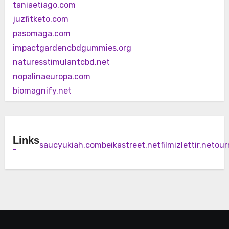
taniaetiago.com
juzfitketo.com
pasomaga.com
impactgardencbdgummies.org
naturesstimulantcbd.net
nopalinaeuropa.com
biomagnify.net
Links
saucyukiah.com
beikastreet.net
filmizlettir.net
our