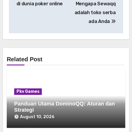
di dunia poker online
Mengapa Sewaqq
adalah toko serba
ada Anda
Related Post
Pkv Games
Panduan Utama DominoQQ: Aturan dan
Strategi
August 10, 2026