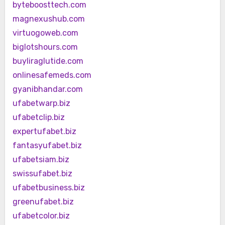
byteboosttech.com
magnexushub.com
virtuogoweb.com
biglotshours.com
buyliraglutide.com
onlinesafemeds.com
gyanibhandar.com
ufabetwarp.biz
ufabetclip.biz
expertufabet.biz
fantasyufabet.biz
ufabetsiam.biz
swissufabet.biz
ufabetbusiness.biz
greenufabet.biz
ufabetcolor.biz