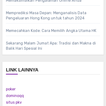
Memaksimalkan Pengalaman Online Anda
Memprediksi Masa Depan: Menganalisis Data
Pengeluaran Hong Kong untuk tahun 2024
Memecahkan Kode: Cara Memilih Angka Utama HK
Sekarang Malam Jumat Apa: Tradisi dan Makna di
Balik Hari Spesial Ini
LINK LAINNYA
poker
dominoqq
situs pkv