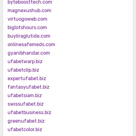
byteboosttech.com
magnexushub.com
virtuogoweb.com
biglotshours.com
buyliraglutide.com
onlinesafemeds.com
gyanibhandar.com
ufabetwarp.biz
ufabetclip.biz
expertufabet.biz
fantasyufabet.biz
ufabetsiam.biz
swissufabet.biz
ufabetbusiness.biz
greenufabet.biz
ufabetcolor.biz