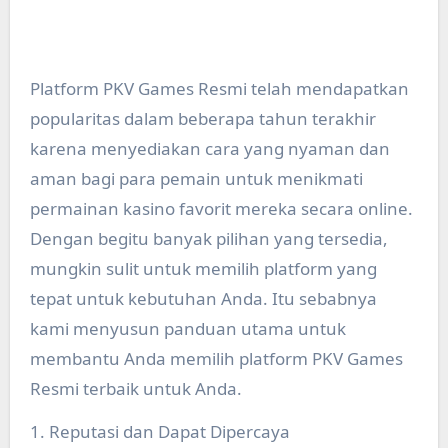
Platform PKV Games Resmi telah mendapatkan
popularitas dalam beberapa tahun terakhir
karena menyediakan cara yang nyaman dan
aman bagi para pemain untuk menikmati
permainan kasino favorit mereka secara online.
Dengan begitu banyak pilihan yang tersedia,
mungkin sulit untuk memilih platform yang
tepat untuk kebutuhan Anda. Itu sebabnya
kami menyusun panduan utama untuk
membantu Anda memilih platform PKV Games
Resmi terbaik untuk Anda.
1. Reputasi dan Dapat Dipercaya