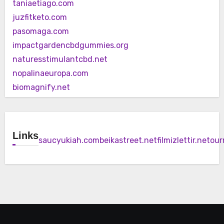
taniaetiago.com
juzfitketo.com
pasomaga.com
impactgardencbdgummies.org
naturesstimulantcbd.net
nopalinaeuropa.com
biomagnify.net
Links
saucyukiah.com
beikastreet.net
filmizlettir.net
our