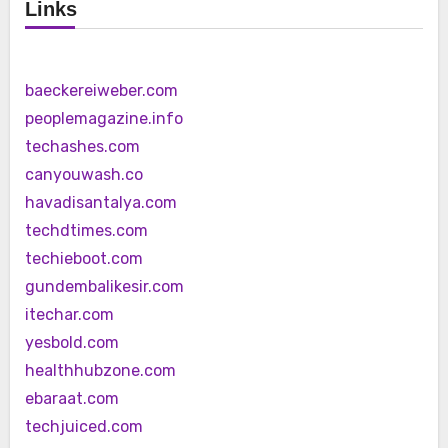
Links
baeckereiweber.com
peoplemagazine.info
techashes.com
canyouwash.co
havadisantalya.com
techdtimes.com
techieboot.com
gundembalikesir.com
itechar.com
yesbold.com
healthhubzone.com
ebaraat.com
techjuiced.com