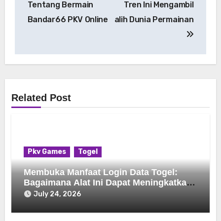
Tentang Bermain
Tren Ini Mengambil
Bandar66 PKV Online
alih Dunia Permainan
Related Post
Pkv Games
Togel
Membuka Manfaat Login Data Togel:
Bagaimana Alat Ini Dapat Meningkatkan
Pengalaman Bermain Game Anda
July 24, 2026