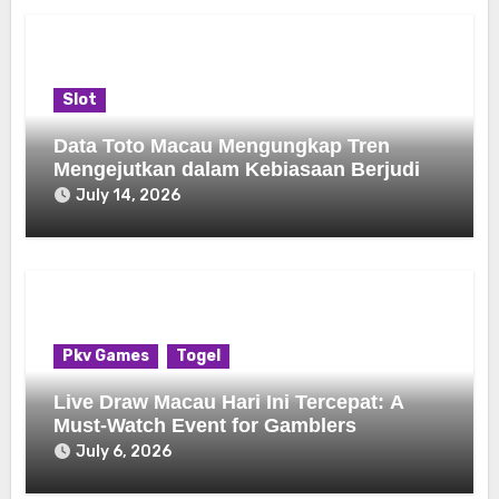
Slot
Data Toto Macau Mengungkap Tren
Mengejutkan dalam Kebiasaan Berjudi
July 14, 2026
Pkv Games
Togel
Live Draw Macau Hari Ini Tercepat: A
Must-Watch Event for Gamblers
July 6, 2026