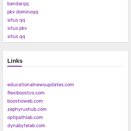
bandarqq
pkv dominoqq
situs qq
situs pkv
situs qq
Links
educationalnewsupdates.com
flexiboostco.com
boostioweb.com
zephyrushub.com
optipathlab.com
dynabytelab.com