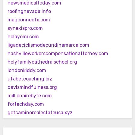
newsmedicaltoday.com
roofingnevada.info
magconnectx.com
synexispro.com
holayomi.com
ligadeciclismodecundinamarca.com
nashvilleworkerscompensationattorney.com
holyfamilycathedralschool.org
londonkiddy.com
ufabetcoaching.biz
davismindfulness.org
millionairebyte.com
fortechday.com
getcaminorealestateusa.xyz