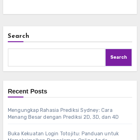
Search
Search
Recent Posts
Mengungkap Rahasia Prediksi Sydney: Cara
Menang Besar dengan Prediksi 2D, 3D, dan 4D
Buka Kekuatan Login Totojitu: Panduan untuk