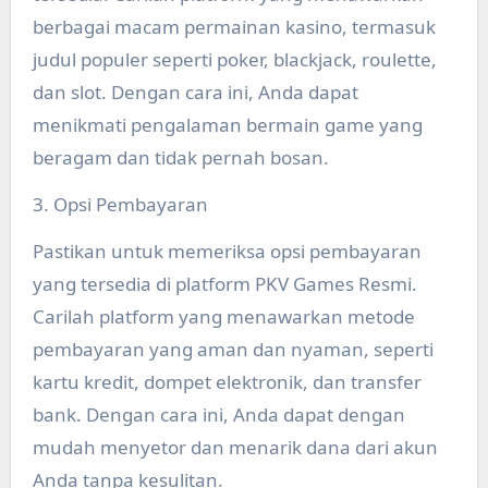
berbagai macam permainan kasino, termasuk
judul populer seperti poker, blackjack, roulette,
dan slot. Dengan cara ini, Anda dapat
menikmati pengalaman bermain game yang
beragam dan tidak pernah bosan.
3. Opsi Pembayaran
Pastikan untuk memeriksa opsi pembayaran
yang tersedia di platform PKV Games Resmi.
Carilah platform yang menawarkan metode
pembayaran yang aman dan nyaman, seperti
kartu kredit, dompet elektronik, dan transfer
bank. Dengan cara ini, Anda dapat dengan
mudah menyetor dan menarik dana dari akun
Anda tanpa kesulitan.