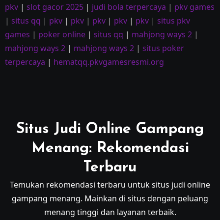
pkv
|
slot gacor 2025
|
judi bola terpercaya
|
pkv games
|
situs qq
|
pkv
|
pkv
|
pkv
|
pkv
|
pkv
|
situs pkv
games
|
poker online
|
situs qq
|
mahjong ways 2
|
mahjong ways 2
|
mahjong ways 2
|
situs poker
terpercaya
|
hematqq.pkvgamesresmi.org
Situs Judi Online Gampang
Menang: Rekomendasi
Terbaru
Temukan rekomendasi terbaru untuk situs judi online
gampang menang. Mainkan di situs dengan peluang
menang tinggi dan layanan terbaik.