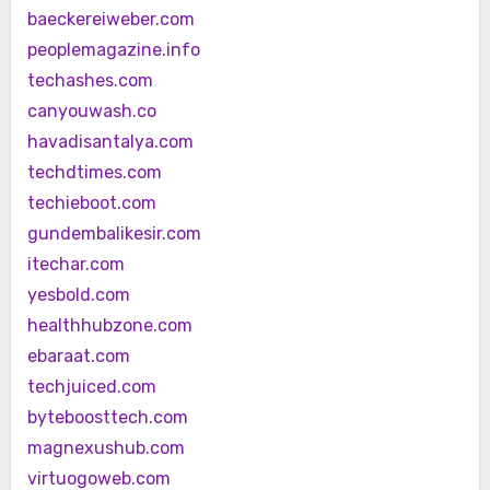
baeckereiweber.com
peoplemagazine.info
techashes.com
canyouwash.co
havadisantalya.com
techdtimes.com
techieboot.com
gundembalikesir.com
itechar.com
yesbold.com
healthhubzone.com
ebaraat.com
techjuiced.com
byteboosttech.com
magnexushub.com
virtuogoweb.com