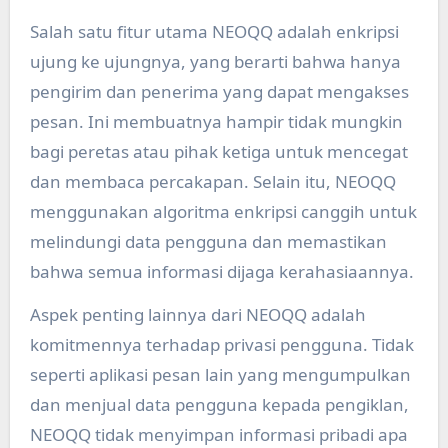
Salah satu fitur utama NEOQQ adalah enkripsi
ujung ke ujungnya, yang berarti bahwa hanya
pengirim dan penerima yang dapat mengakses
pesan. Ini membuatnya hampir tidak mungkin
bagi peretas atau pihak ketiga untuk mencegat
dan membaca percakapan. Selain itu, NEOQQ
menggunakan algoritma enkripsi canggih untuk
melindungi data pengguna dan memastikan
bahwa semua informasi dijaga kerahasiaannya.
Aspek penting lainnya dari NEOQQ adalah
komitmennya terhadap privasi pengguna. Tidak
seperti aplikasi pesan lain yang mengumpulkan
dan menjual data pengguna kepada pengiklan,
NEOQQ tidak menyimpan informasi pribadi apa