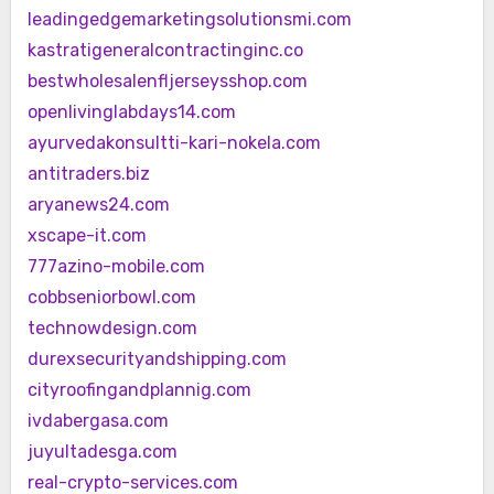
leadingedgemarketingsolutionsmi.com
kastratigeneralcontractinginc.co
bestwholesalenfljerseysshop.com
openlivinglabdays14.com
ayurvedakonsultti-kari-nokela.com
antitraders.biz
aryanews24.com
xscape-it.com
777azino-mobile.com
cobbseniorbowl.com
technowdesign.com
durexsecurityandshipping.com
cityroofingandplannig.com
ivdabergasa.com
juyultadesga.com
real-crypto-services.com