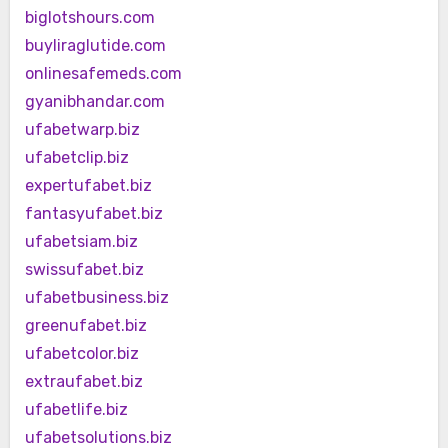
biglotshours.com
buyliraglutide.com
onlinesafemeds.com
gyanibhandar.com
ufabetwarp.biz
ufabetclip.biz
expertufabet.biz
fantasyufabet.biz
ufabetsiam.biz
swissufabet.biz
ufabetbusiness.biz
greenufabet.biz
ufabetcolor.biz
extraufabet.biz
ufabetlife.biz
ufabetsolutions.biz