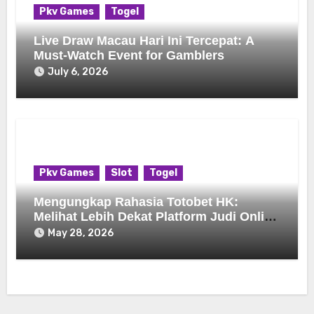
Pkv Games
Togel
Live Draw Macau Hari Ini Tercepat: A
Must-Watch Event for Gamblers
July 6, 2026
Pkv Games
Slot
Togel
Mengungkap Rahasia Totobet HK:
Melihat Lebih Dekat Platform Judi Online
Populer
May 28, 2026