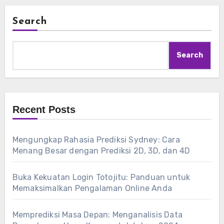
Search
Search
Recent Posts
Mengungkap Rahasia Prediksi Sydney: Cara
Menang Besar dengan Prediksi 2D, 3D, dan 4D
Buka Kekuatan Login Totojitu: Panduan untuk
Memaksimalkan Pengalaman Online Anda
Memprediksi Masa Depan: Menganalisis Data