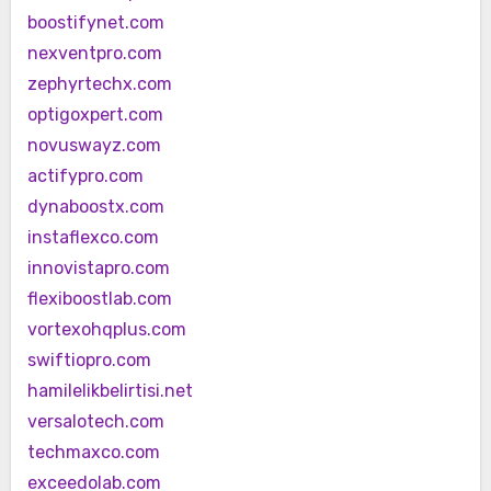
boostifynet.com
nexventpro.com
zephyrtechx.com
optigoxpert.com
novuswayz.com
actifypro.com
dynaboostx.com
instaflexco.com
innovistapro.com
flexiboostlab.com
vortexohqplus.com
swiftiopro.com
hamilelikbelirtisi.net
versalotech.com
techmaxco.com
exceedolab.com