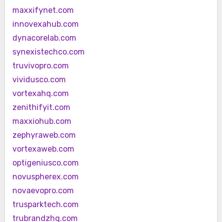
maxxifynet.com
innovexahub.com
dynacorelab.com
synexistechco.com
truvivopro.com
vividusco.com
vortexahq.com
zenithifyit.com
maxxiohub.com
zephyraweb.com
vortexaweb.com
optigeniusco.com
novuspherex.com
novaevopro.com
trusparktech.com
trubrandzhq.com