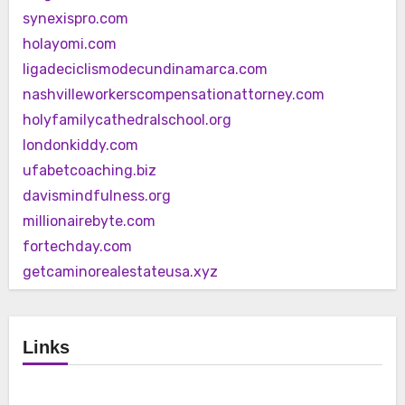
synexispro.com
holayomi.com
ligadeciclismodecundinamarca.com
nashvilleworkerscompensationattorney.com
holyfamilycathedralschool.org
londonkiddy.com
ufabetcoaching.biz
davismindfulness.org
millionairebyte.com
fortechday.com
getcaminorealestateusa.xyz
Links