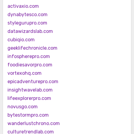
activaxio.com
dynabytesco.com
stylegurupro.com
datawizardslab.com
cubiqio.com
geeklifechronicle.com
infospherepro.com
foodiesavorpro.com
vortexohq.com
epicadventurepro.com
insightwavelab.com
lifeexplorerpro.com
novusgo.com
bytestormpro.com
wanderlustchrono.com
culturetrendlab.com