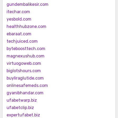
gundembalikesir.com
itechar.com
yesbold.com
healthhubzone.com
ebaraat.com
techjuiced.com
byteboosttech.com
magnexushub.com
virtuogoweb.com
biglotshours.com
buyliraglutide.com
onlinesafemeds.com
gyanibhandar.com
ufabetwarp.biz
ufabetclip.biz
expertufabet.biz