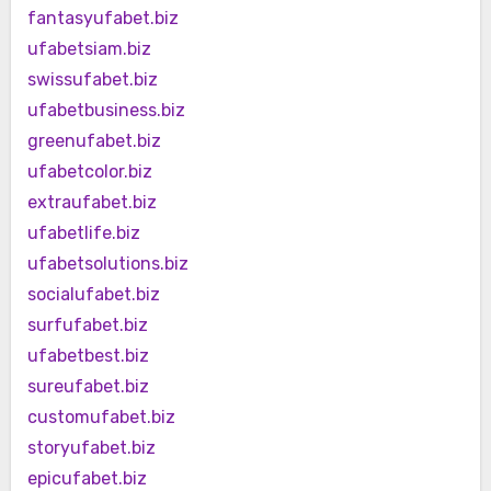
fantasyufabet.biz
ufabetsiam.biz
swissufabet.biz
ufabetbusiness.biz
greenufabet.biz
ufabetcolor.biz
extraufabet.biz
ufabetlife.biz
ufabetsolutions.biz
socialufabet.biz
surfufabet.biz
ufabetbest.biz
sureufabet.biz
customufabet.biz
storyufabet.biz
epicufabet.biz