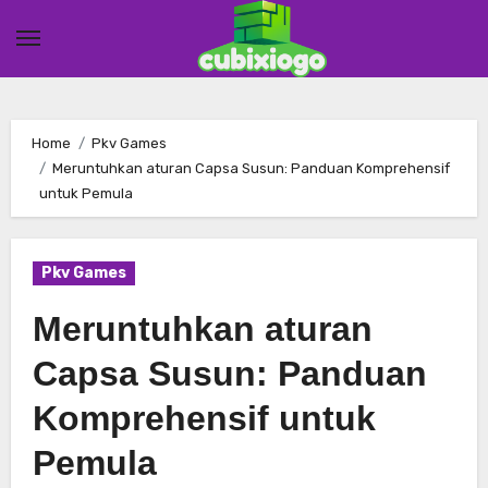
Skip
to
content
Home
Pkv Games
Meruntuhkan aturan Capsa Susun: Panduan Komprehensif
untuk Pemula
Pkv Games
Meruntuhkan aturan
Capsa Susun: Panduan
Komprehensif untuk
Pemula