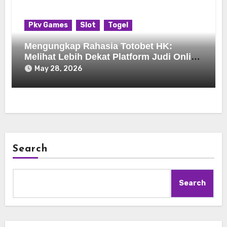
Pkv Games
Slot
Togel
Mengungkap Rahasia Totobet HK:
Melihat Lebih Dekat Platform Judi Online
Populer
May 28, 2026
Search
Search