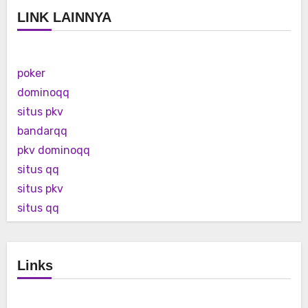
LINK LAINNYA
poker
dominoqq
situs pkv
bandarqq
pkv dominoqq
situs qq
situs pkv
situs qq
Links