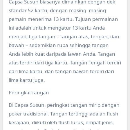
Capsa Susun biasanya dimainkan dengan dek
standar 52 kartu, dengan masing -masing
pemain menerima 13 kartu. Tujuan permainan
ini adalah untuk mengatur 13 kartu Anda
menjadi tiga tangan – tangan atas, tengah, dan
bawah – sedemikian rupa sehingga tangan
Anda lebih kuat daripada lawan Anda. Tangan
atas terdiri dari tiga kartu, Tangan Tengah terdiri
dari lima kartu, dan tangan bawah terdiri dari
lima kartu juga.
Peringkat tangan
Di Capsa Susun, peringkat tangan mirip dengan
poker tradisional. Tangan tertinggi adalah flush
kerajaan, diikuti oleh flush lurus, empat jenis,