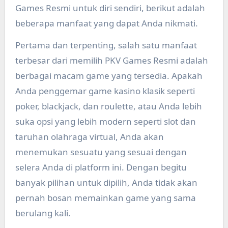
Games Resmi untuk diri sendiri, berikut adalah
beberapa manfaat yang dapat Anda nikmati.
Pertama dan terpenting, salah satu manfaat
terbesar dari memilih PKV Games Resmi adalah
berbagai macam game yang tersedia. Apakah
Anda penggemar game kasino klasik seperti
poker, blackjack, dan roulette, atau Anda lebih
suka opsi yang lebih modern seperti slot dan
taruhan olahraga virtual, Anda akan
menemukan sesuatu yang sesuai dengan
selera Anda di platform ini. Dengan begitu
banyak pilihan untuk dipilih, Anda tidak akan
pernah bosan memainkan game yang sama
berulang kali.