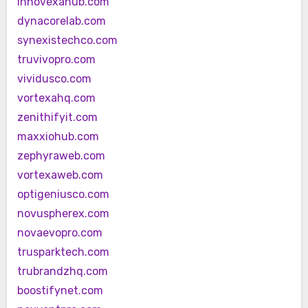
innovexahub.com
dynacorelab.com
synexistechco.com
truvivopro.com
vividusco.com
vortexahq.com
zenithifyit.com
maxxiohub.com
zephyraweb.com
vortexaweb.com
optigeniusco.com
novuspherex.com
novaevopro.com
trusparktech.com
trubrandzhq.com
boostifynet.com