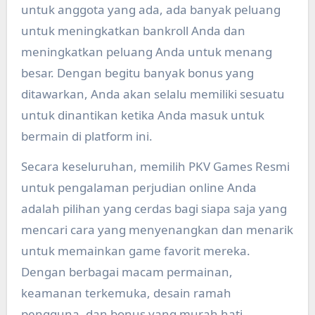
untuk anggota yang ada, ada banyak peluang
untuk meningkatkan bankroll Anda dan
meningkatkan peluang Anda untuk menang
besar. Dengan begitu banyak bonus yang
ditawarkan, Anda akan selalu memiliki sesuatu
untuk dinantikan ketika Anda masuk untuk
bermain di platform ini.
Secara keseluruhan, memilih PKV Games Resmi
untuk pengalaman perjudian online Anda
adalah pilihan yang cerdas bagi siapa saja yang
mencari cara yang menyenangkan dan menarik
untuk memainkan game favorit mereka.
Dengan berbagai macam permainan,
keamanan terkemuka, desain ramah
pengguna, dan bonus yang murah hati,