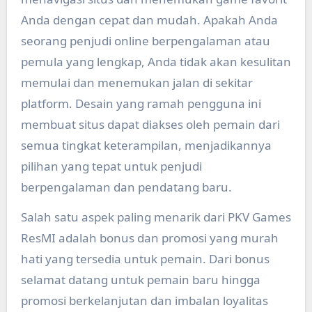
Anda dengan cepat dan mudah. Apakah Anda
seorang penjudi online berpengalaman atau
pemula yang lengkap, Anda tidak akan kesulitan
memulai dan menemukan jalan di sekitar
platform. Desain yang ramah pengguna ini
membuat situs dapat diakses oleh pemain dari
semua tingkat keterampilan, menjadikannya
pilihan yang tepat untuk penjudi
berpengalaman dan pendatang baru.
Salah satu aspek paling menarik dari PKV Games
ResMI adalah bonus dan promosi yang murah
hati yang tersedia untuk pemain. Dari bonus
selamat datang untuk pemain baru hingga
promosi berkelanjutan dan imbalan loyalitas