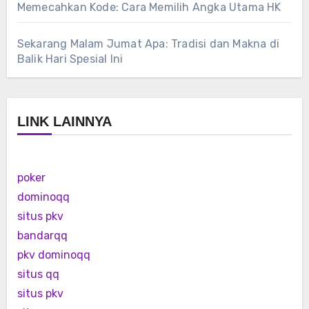
Memecahkan Kode: Cara Memilih Angka Utama HK
Sekarang Malam Jumat Apa: Tradisi dan Makna di
Balik Hari Spesial Ini
LINK LAINNYA
poker
dominoqq
situs pkv
bandarqq
pkv dominoqq
situs qq
situs pkv