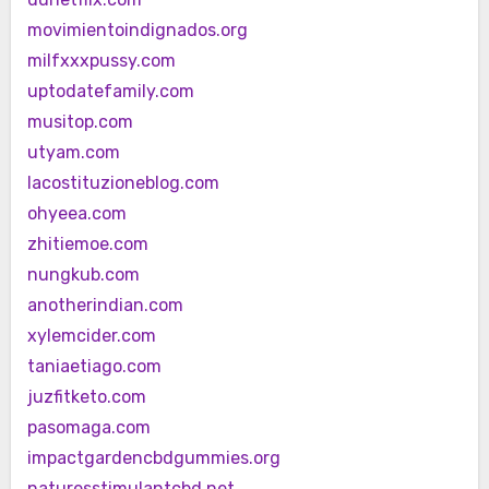
movimientoindignados.org
milfxxxpussy.com
uptodatefamily.com
musitop.com
utyam.com
lacostituzioneblog.com
ohyeea.com
zhitiemoe.com
nungkub.com
anotherindian.com
xylemcider.com
taniaetiago.com
juzfitketo.com
pasomaga.com
impactgardencbdgummies.org
naturesstimulantcbd.net