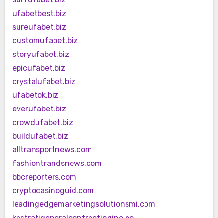
ufabetbest.biz
sureufabet.biz
customufabet.biz
storyufabet.biz
epicufabet.biz
crystalufabet.biz
ufabetok.biz
everufabet.biz
crowdufabet.biz
buildufabet.biz
alltransportnews.com
fashiontrandsnews.com
bbcreporters.com
cryptocasinoguid.com
leadingedgemarketingsolutionsmi.com
kastratigeneralcontractinginc.co