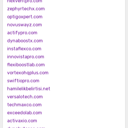
nexventpro.com
zephyrtechx.com
optigoxpert.com
novuswayz.com
actifypro.com
dynaboostx.com
instaflexco.com
innovistapro.com
flexiboostlab.com
vortexohqplus.com
swiftiopro.com
hamilelikbelirtisi.net
versalotech.com
techmaxco.com
exceedolab.com
activaxio.com