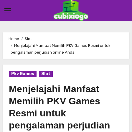
Skip
to
content
Home
Slot
Menjelajahi Manfaat Memilih PKV Games Resmi untuk
pengalaman perjudian online Anda
Pkv Games
Slot
Menjelajahi Manfaat
Memilih PKV Games
Resmi untuk
pengalaman perjudian