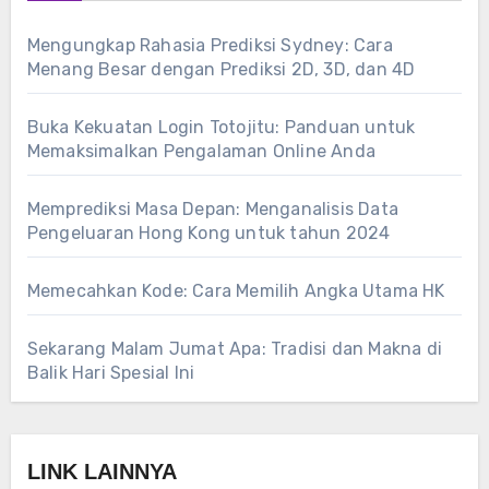
Mengungkap Rahasia Prediksi Sydney: Cara
Menang Besar dengan Prediksi 2D, 3D, dan 4D
Buka Kekuatan Login Totojitu: Panduan untuk
Memaksimalkan Pengalaman Online Anda
Memprediksi Masa Depan: Menganalisis Data
Pengeluaran Hong Kong untuk tahun 2024
Memecahkan Kode: Cara Memilih Angka Utama HK
Sekarang Malam Jumat Apa: Tradisi dan Makna di
Balik Hari Spesial Ini
LINK LAINNYA