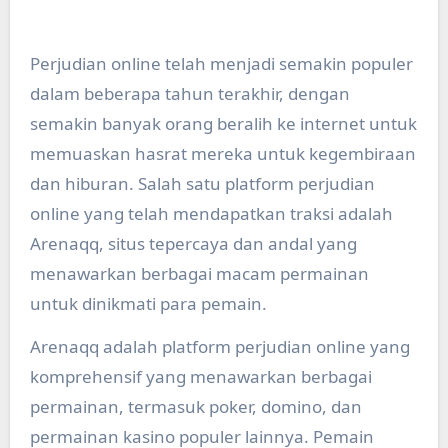
Perjudian online telah menjadi semakin populer
dalam beberapa tahun terakhir, dengan
semakin banyak orang beralih ke internet untuk
memuaskan hasrat mereka untuk kegembiraan
dan hiburan. Salah satu platform perjudian
online yang telah mendapatkan traksi adalah
Arenaqq, situs tepercaya dan andal yang
menawarkan berbagai macam permainan
untuk dinikmati para pemain.
Arenaqq adalah platform perjudian online yang
komprehensif yang menawarkan berbagai
permainan, termasuk poker, domino, dan
permainan kasino populer lainnya. Pemain