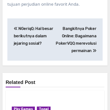
tujuan perjudian online favorit Anda.
Post
NGeriqQ: Hal besar
Bangkitnya Poker
navigation
berikutnya dalam
Online: Bagaimana
jejaring sosial?
PokerVQQ merevolusi
permainan
Related Post
Pkv Games
Togel