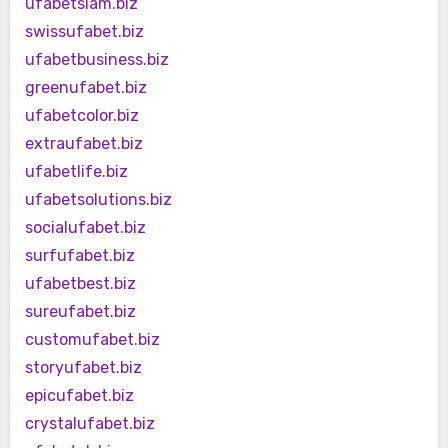
ufabetsiam.biz
swissufabet.biz
ufabetbusiness.biz
greenufabet.biz
ufabetcolor.biz
extraufabet.biz
ufabetlife.biz
ufabetsolutions.biz
socialufabet.biz
surfufabet.biz
ufabetbest.biz
sureufabet.biz
customufabet.biz
storyufabet.biz
epicufabet.biz
crystalufabet.biz