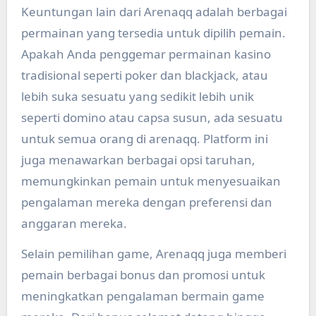
Keuntungan lain dari Arenaqq adalah berbagai
permainan yang tersedia untuk dipilih pemain.
Apakah Anda penggemar permainan kasino
tradisional seperti poker dan blackjack, atau
lebih suka sesuatu yang sedikit lebih unik
seperti domino atau capsa susun, ada sesuatu
untuk semua orang di arenaqq. Platform ini
juga menawarkan berbagai opsi taruhan,
memungkinkan pemain untuk menyesuaikan
pengalaman mereka dengan preferensi dan
anggaran mereka.
Selain pemilihan game, Arenaqq juga memberi
pemain berbagai bonus dan promosi untuk
meningkatkan pengalaman bermain game