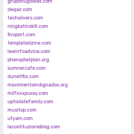
grupohugodias.com
deqair.com
techsilvers.com
ningkatinskill.com
fivsport.com
templatedzine.com
lawinfoadvice.com
phenqdietplan.org
sumnercafe.com
dunetflix.com
movimientoindignados.org
milfxxxpussy.com
uptodatefamily.com
musitop.com
utyam.com
lacostituzioneblog.com