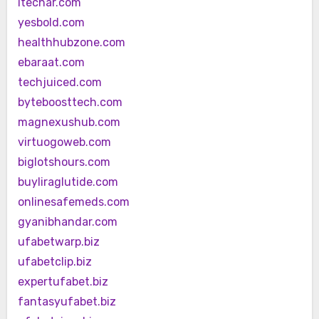
itechar.com
yesbold.com
healthhubzone.com
ebaraat.com
techjuiced.com
byteboosttech.com
magnexushub.com
virtuogoweb.com
biglotshours.com
buyliraglutide.com
onlinesafemeds.com
gyanibhandar.com
ufabetwarp.biz
ufabetclip.biz
expertufabet.biz
fantasyufabet.biz