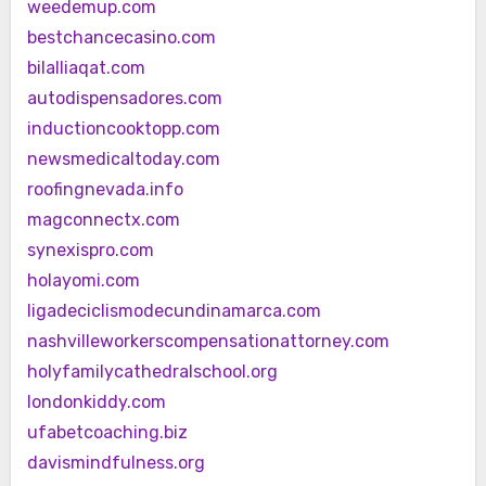
weedemup.com
bestchancecasino.com
bilalliaqat.com
autodispensadores.com
inductioncooktopp.com
newsmedicaltoday.com
roofingnevada.info
magconnectx.com
synexispro.com
holayomi.com
ligadeciclismodecundinamarca.com
nashvilleworkerscompensationattorney.com
holyfamilycathedralschool.org
londonkiddy.com
ufabetcoaching.biz
davismindfulness.org