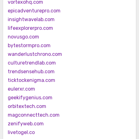
vortexohq.com
epicadventurepro.com
insightwavelab.com
lifeexplorerpro.com
novusgo.com
bytestormpro.com
wanderlustchrono.com
culturetrendlab.com
trendsensehub.com
ticktockenigma.com
eulerxr.com
geekifygenius.com
orbitextech.com
magconnecttech.com
zenifyweb.com
livetogel.co