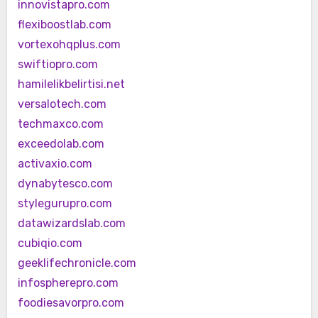
innovistapro.com
flexiboostlab.com
vortexohqplus.com
swiftiopro.com
hamilelikbelirtisi.net
versalotech.com
techmaxco.com
exceedolab.com
activaxio.com
dynabytesco.com
stylegurupro.com
datawizardslab.com
cubiqio.com
geeklifechronicle.com
infospherepro.com
foodiesavorpro.com