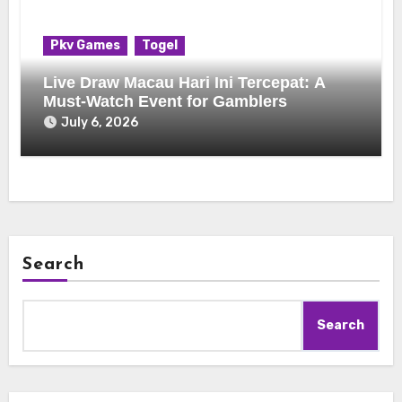
Pkv Games
Togel
Live Draw Macau Hari Ini Tercepat: A
Must-Watch Event for Gamblers
July 6, 2026
Search
Search