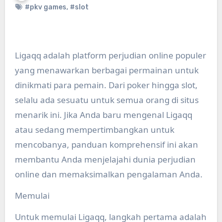
#pkv games
,
#slot
Ligaqq adalah platform perjudian online populer
yang menawarkan berbagai permainan untuk
dinikmati para pemain. Dari poker hingga slot,
selalu ada sesuatu untuk semua orang di situs
menarik ini. Jika Anda baru mengenal Ligaqq
atau sedang mempertimbangkan untuk
mencobanya, panduan komprehensif ini akan
membantu Anda menjelajahi dunia perjudian
online dan memaksimalkan pengalaman Anda.
Memulai
Untuk memulai Ligaqq, langkah pertama adalah