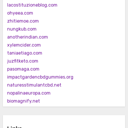
lacostituzioneblog.com
ohyeea.com
zhitiemoe.com
nungkub.com
anotherindian.com
xylemcider.com
taniaetiago.com
juzfitketo.com
pasomaga.com
impactgardencbdgummies.org
naturesstimulantcbd.net
nopalinaeuropa.com
biomagnify.net