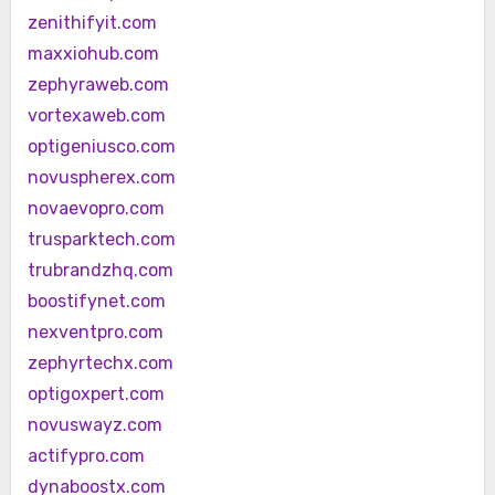
zenithifyit.com
maxxiohub.com
zephyraweb.com
vortexaweb.com
optigeniusco.com
novuspherex.com
novaevopro.com
trusparktech.com
trubrandzhq.com
boostifynet.com
nexventpro.com
zephyrtechx.com
optigoxpert.com
novuswayz.com
actifypro.com
dynaboostx.com