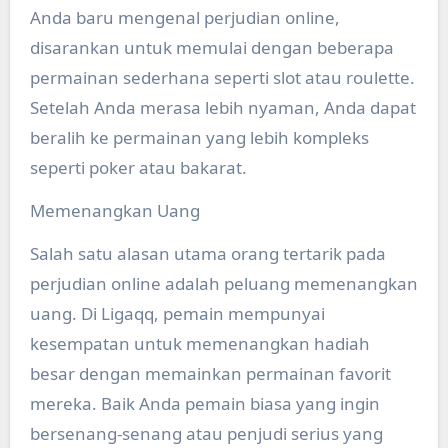
Anda baru mengenal perjudian online,
disarankan untuk memulai dengan beberapa
permainan sederhana seperti slot atau roulette.
Setelah Anda merasa lebih nyaman, Anda dapat
beralih ke permainan yang lebih kompleks
seperti poker atau bakarat.
Memenangkan Uang
Salah satu alasan utama orang tertarik pada
perjudian online adalah peluang memenangkan
uang. Di Ligaqq, pemain mempunyai
kesempatan untuk memenangkan hadiah
besar dengan memainkan permainan favorit
mereka. Baik Anda pemain biasa yang ingin
bersenang-senang atau penjudi serius yang