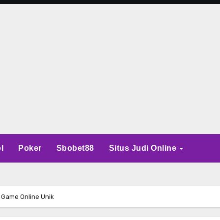
l
Poker
Sbobet88
Situs Judi Online
m Game Online Unik