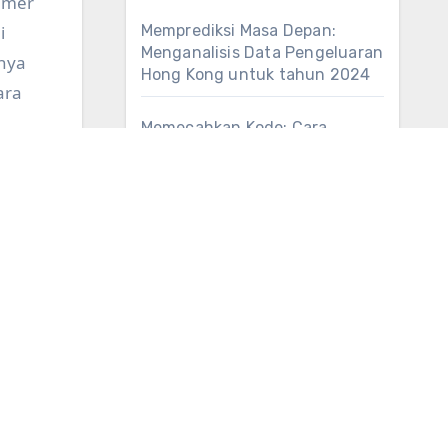
amer
i
Memprediksi Masa Depan:
Menganalisis Data Pengeluaran
nya
Hong Kong untuk tahun 2024
ara
Memecahkan Kode: Cara
Memilih Angka Utama HK
Pemain
reka
Sekarang Malam Jumat Apa:
Tradisi dan Makna di Balik Hari
form ini
Spesial Ini
yang
milih
LINK LAINNYA
tar
poker
-benar
dominoqq