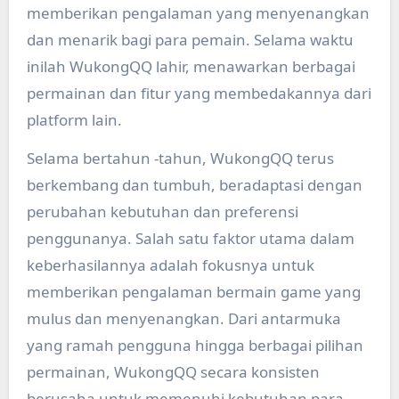
memberikan pengalaman yang menyenangkan
dan menarik bagi para pemain. Selama waktu
inilah WukongQQ lahir, menawarkan berbagai
permainan dan fitur yang membedakannya dari
platform lain.
Selama bertahun -tahun, WukongQQ terus
berkembang dan tumbuh, beradaptasi dengan
perubahan kebutuhan dan preferensi
penggunanya. Salah satu faktor utama dalam
keberhasilannya adalah fokusnya untuk
memberikan pengalaman bermain game yang
mulus dan menyenangkan. Dari antarmuka
yang ramah pengguna hingga berbagai pilihan
permainan, WukongQQ secara konsisten
berusaha untuk memenuhi kebutuhan para