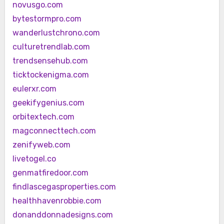
novusgo.com
bytestormpro.com
wanderlustchrono.com
culturetrendlab.com
trendsensehub.com
ticktockenigma.com
eulerxr.com
geekifygenius.com
orbitextech.com
magconnecttech.com
zenifyweb.com
livetogel.co
genmatfiredoor.com
findlascegasproperties.com
healthhavenrobbie.com
donanddonnadesigns.com