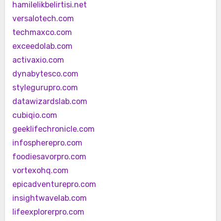
hamilelikbelirtisi.net
versalotech.com
techmaxco.com
exceedolab.com
activaxio.com
dynabytesco.com
stylegurupro.com
datawizardslab.com
cubiqio.com
geeklifechronicle.com
infospherepro.com
foodiesavorpro.com
vortexohq.com
epicadventurepro.com
insightwavelab.com
lifeexplorerpro.com