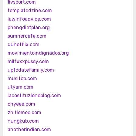
fivsport.com
templatedzine.com
lawinfoadvice.com
phenqdietplan.org
sumnercafe.com
dunetflix.com
movimientoindignados.org
milfxxxpussy.com
uptodatefamily.com
musitop.com
utyam.com
lacostituzioneblog.com
ohyeea.com
zhitiemoe.com
nungkub.com
anotherindian.com