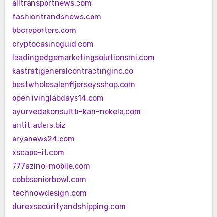
alltransportnews.com
fashiontrandsnews.com
bbcreporters.com
cryptocasinoguid.com
leadingedgemarketingsolutionsmi.com
kastratigeneralcontractinginc.co
bestwholesalenfljerseysshop.com
openlivinglabdays14.com
ayurvedakonsultti-kari-nokela.com
antitraders.biz
aryanews24.com
xscape-it.com
777azino-mobile.com
cobbseniorbowl.com
technowdesign.com
durexsecurityandshipping.com