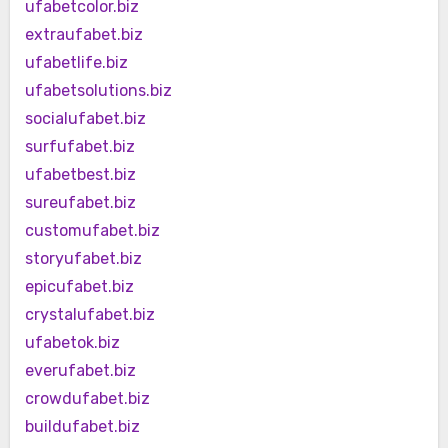
ufabetcolor.biz
extraufabet.biz
ufabetlife.biz
ufabetsolutions.biz
socialufabet.biz
surfufabet.biz
ufabetbest.biz
sureufabet.biz
customufabet.biz
storyufabet.biz
epicufabet.biz
crystalufabet.biz
ufabetok.biz
everufabet.biz
crowdufabet.biz
buildufabet.biz