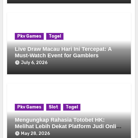
Pkv Games
Togel
Live Draw Macau Hari Ini Tercepat: A
Must-Watch Event for Gamblers
July 6, 2026
Pkv Games
Slot
Togel
Mengungkap Rahasia Totobet HK:
Melihat Lebih Dekat Platform Judi Online
Populer
May 28, 2026