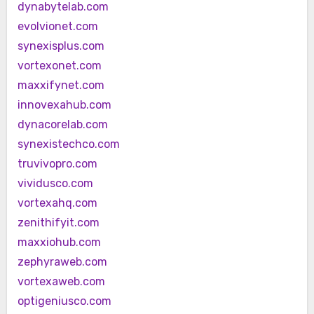
dynabytelab.com
evolvionet.com
synexisplus.com
vortexonet.com
maxxifynet.com
innovexahub.com
dynacorelab.com
synexistechco.com
truvivopro.com
vividusco.com
vortexahq.com
zenithifyit.com
maxxiohub.com
zephyraweb.com
vortexaweb.com
optigeniusco.com