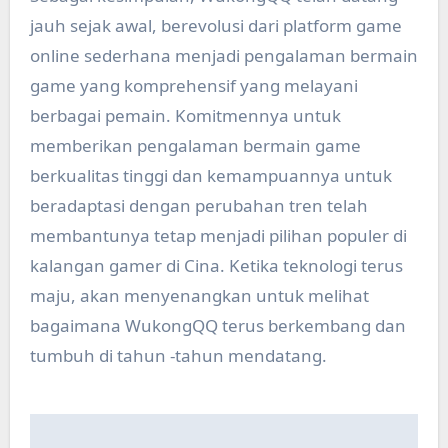
jauh sejak awal, berevolusi dari platform game
online sederhana menjadi pengalaman bermain
game yang komprehensif yang melayani
berbagai pemain. Komitmennya untuk
memberikan pengalaman bermain game
berkualitas tinggi dan kemampuannya untuk
beradaptasi dengan perubahan tren telah
membantunya tetap menjadi pilihan populer di
kalangan gamer di Cina. Ketika teknologi terus
maju, akan menyenangkan untuk melihat
bagaimana WukongQQ terus berkembang dan
tumbuh di tahun -tahun mendatang.
Post