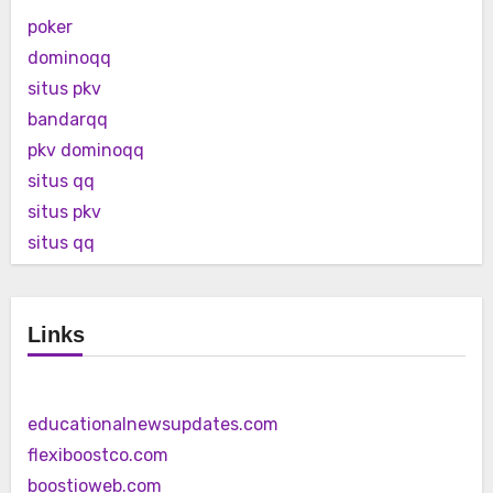
poker
dominoqq
situs pkv
bandarqq
pkv dominoqq
situs qq
situs pkv
situs qq
Links
educationalnewsupdates.com
flexiboostco.com
boostioweb.com