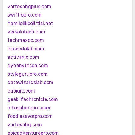
vortexohqplus.com
swiftiopro.com
hamilelikbelirtisi.net
versalotech.com
techmaxco.com
exceedolab.com
activaxio.com
dynabytesco.com
stylegurupro.com
datawizardslab.com
cubiqio.com
geeklifechronicle.com
infospherepro.com
foodiesavorpro.com
vortexohq.com
epicadventurepro.com