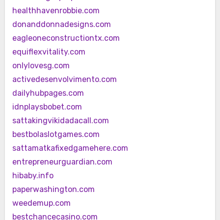
healthhavenrobbie.com
donanddonnadesigns.com
eagleoneconstructiontx.com
equiflexvitality.com
onlylovesg.com
activedesenvolvimento.com
dailyhubpages.com
idnplaysbobet.com
sattakingvikidadacall.com
bestbolaslotgames.com
sattamatkafixedgamehere.com
entrepreneurguardian.com
hibaby.info
paperwashington.com
weedemup.com
bestchancecasino.com