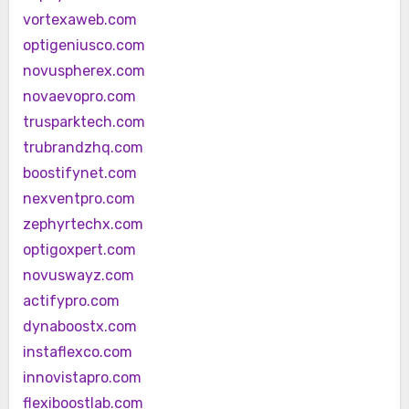
vortexaweb.com
optigeniusco.com
novuspherex.com
novaevopro.com
trusparktech.com
trubrandzhq.com
boostifynet.com
nexventpro.com
zephyrtechx.com
optigoxpert.com
novuswayz.com
actifypro.com
dynaboostx.com
instaflexco.com
innovistapro.com
flexiboostlab.com