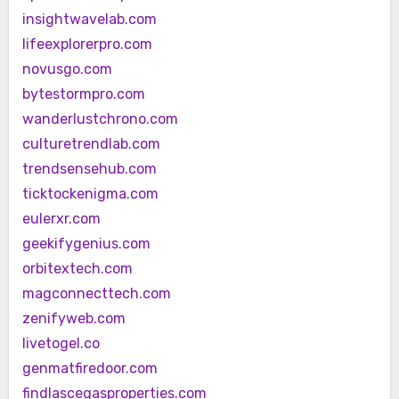
insightwavelab.com
lifeexplorerpro.com
novusgo.com
bytestormpro.com
wanderlustchrono.com
culturetrendlab.com
trendsensehub.com
ticktockenigma.com
eulerxr.com
geekifygenius.com
orbitextech.com
magconnecttech.com
zenifyweb.com
livetogel.co
genmatfiredoor.com
findlascegasproperties.com