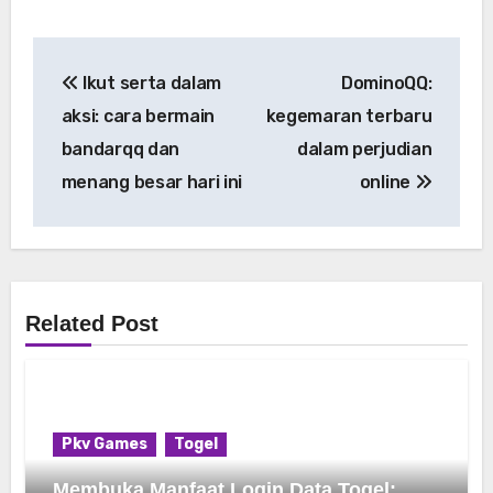
Post
Ikut serta dalam
DominoQQ:
navigation
aksi: cara bermain
kegemaran terbaru
bandarqq dan
dalam perjudian
menang besar hari ini
online
Related Post
Pkv Games
Togel
Membuka Manfaat Login Data Togel: