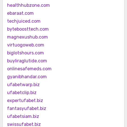
healthhubzone.com
ebaraat.com
techjuiced.com
byteboosttech.com
magnexushub.com
virtuogoweb.com
biglotshours.com
buyliraglutide.com
onlinesafemeds.com
gyanibhandar.com
ufabetwarp.biz
ufabetclip.biz
expertufabet.biz
fantasyufabet.biz
ufabetsiam.biz
swissufabet.biz