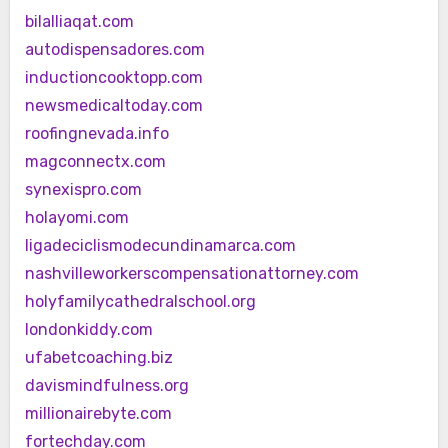
bilalliaqat.com
autodispensadores.com
inductioncooktopp.com
newsmedicaltoday.com
roofingnevada.info
magconnectx.com
synexispro.com
holayomi.com
ligadeciclismodecundinamarca.com
nashvilleworkerscompensationattorney.com
holyfamilycathedralschool.org
londonkiddy.com
ufabetcoaching.biz
davismindfulness.org
millionairebyte.com
fortechday.com