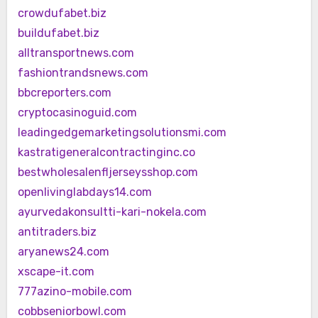
crowdufabet.biz
buildufabet.biz
alltransportnews.com
fashiontrandsnews.com
bbcreporters.com
cryptocasinoguid.com
leadingedgemarketingsolutionsmi.com
kastratigeneralcontractinginc.co
bestwholesalenfljerseysshop.com
openlivinglabdays14.com
ayurvedakonsultti-kari-nokela.com
antitraders.biz
aryanews24.com
xscape-it.com
777azino-mobile.com
cobbseniorbowl.com