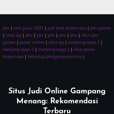
pkv
|
slot gacor 2025
|
judi bola terpercaya
|
pkv games
|
situs qq
|
pkv
|
pkv
|
pkv
|
pkv
|
pkv
|
situs pkv
games
|
poker online
|
situs qq
|
mahjong ways 2
|
mahjong ways 2
|
mahjong ways 2
|
situs poker
terpercaya
|
hematqq.pkvgamesresmi.org
Situs Judi Online Gampang
Menang: Rekomendasi
Terbaru