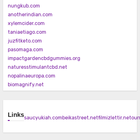
nungkub.com
anotherindian.com
xylemcider.com
taniaetiago.com
juzfitketo.com
pasomaga.com
impactgardencbdgummies.org
naturesstimulantcbd.net
nopalinaeuropa.com
biomagnify.net
Links
saucyukiah.com
beikastreet.net
filmizlettir.net
our