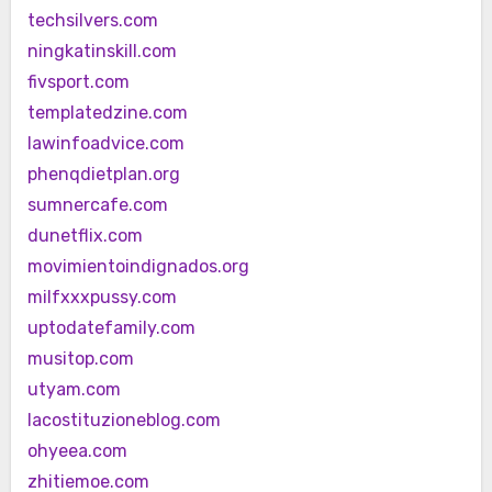
techsilvers.com
ningkatinskill.com
fivsport.com
templatedzine.com
lawinfoadvice.com
phenqdietplan.org
sumnercafe.com
dunetflix.com
movimientoindignados.org
milfxxxpussy.com
uptodatefamily.com
musitop.com
utyam.com
lacostituzioneblog.com
ohyeea.com
zhitiemoe.com