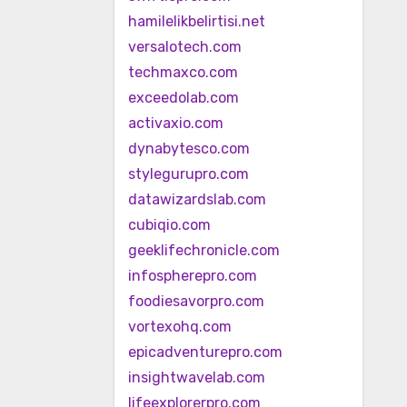
hamilelikbelirtisi.net
versalotech.com
techmaxco.com
exceedolab.com
activaxio.com
dynabytesco.com
stylegurupro.com
datawizardslab.com
cubiqio.com
geeklifechronicle.com
infospherepro.com
foodiesavorpro.com
vortexohq.com
epicadventurepro.com
insightwavelab.com
lifeexplorerpro.com