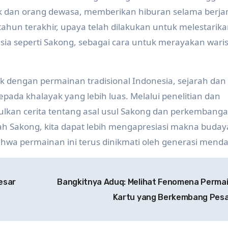
ak dan orang dewasa, memberikan hiburan selama berj
ahun terakhir, upaya telah dilakukan untuk melestarik
ia seperti Sakong, sebagai cara untuk merayakan wari
 dengan permainan tradisional Indonesia, sejarah dan 
ada khalayak yang lebih luas. Melalui penelitian dan
lkan cerita tentang asal usul Sakong dan perkembang
 Sakong, kita dapat lebih mengapresiasi makna budaya
ahwa permainan ini terus dinikmati oleh generasi mend
esar
Bangkitnya Aduq: Melihat Fenomena Perma
Kartu yang Berkembang Pes