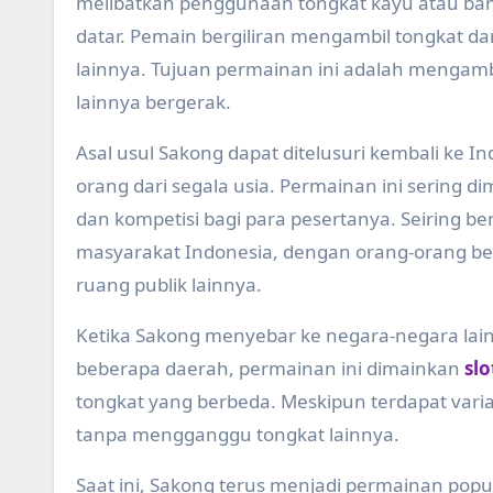
melibatkan penggunaan tongkat kayu atau bam
datar. Pemain bergiliran mengambil tongkat d
lainnya. Tujuan permainan ini adalah mengam
lainnya bergerak.
Asal usul Sakong dapat ditelusuri kembali ke 
orang dari segala usia. Permainan ini sering 
dan kompetisi bagi para pesertanya. Seiring be
masyarakat Indonesia, dengan orang-orang be
ruang publik lainnya.
Ketika Sakong menyebar ke negara-negara lain 
beberapa daerah, permainan ini dimainkan
slo
tongkat yang berbeda. Meskipun terdapat vari
tanpa mengganggu tongkat lainnya.
Saat ini, Sakong terus menjadi permainan popul