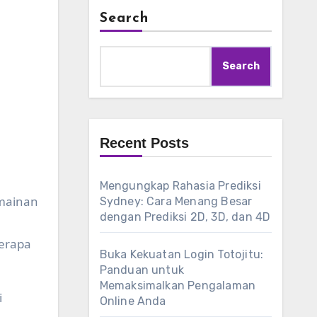
Search
Search
Recent Posts
Mengungkap Rahasia Prediksi
rmainan
Sydney: Cara Menang Besar
dengan Prediksi 2D, 3D, dan 4D
berapa
Buka Kekuatan Login Totojitu:
Panduan untuk
Memaksimalkan Pengalaman
i
Online Anda