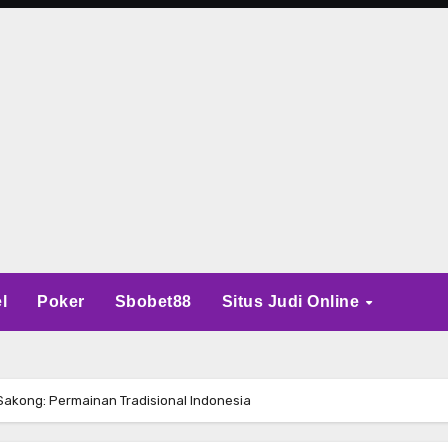
l
Poker
Sbobet88
Situs Judi Online
akong: Permainan Tradisional Indonesia