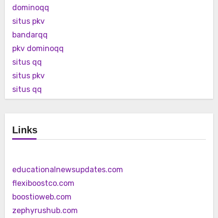
dominoqq
situs pkv
bandarqq
pkv dominoqq
situs qq
situs pkv
situs qq
Links
educationalnewsupdates.com
flexiboostco.com
boostioweb.com
zephyrushub.com