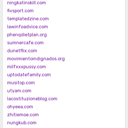
ningkatinskill.com
fivsport.com
templatedzine.com
lawinfoadvice.com
phenqdietplan.org
sumnercafe.com
dunetflix.com
movimientoindignados.org
milfxxxpussy.com
uptodatefamily.com
musitop.com
utyam.com
lacostituzioneblog.com
ohyeea.com
zhitiemoe.com
nungkub.com