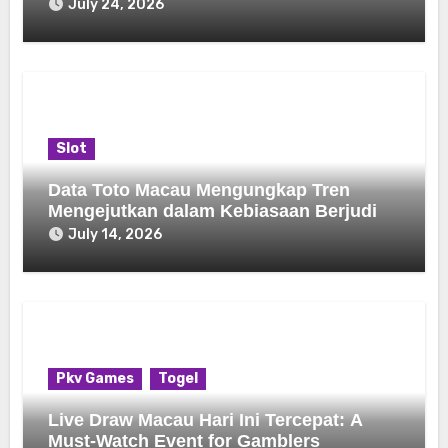
Pengalaman Bermain Game Anda
July 24, 2026
Slot
Data Toto Macau Mengungkap Tren
Mengejutkan dalam Kebiasaan Berjudi
July 14, 2026
Pkv Games
Togel
Live Draw Macau Hari Ini Tercepat: A
Must-Watch Event for Gamblers