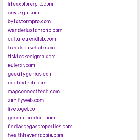
lifeexplorerpro.com
novusgo.com
bytestormpro.com
wanderlustchrono.com
culturetrendlab.com
trendsensehub.com
ticktockenigma.com
eulerxr.com
geekifygenius.com
orbitextech.com
magconnecttech.com
zenifyweb.com
livetogel.co
genmatfiredoor.com
findlascegasproperties.com
healthhavenrobbie.com