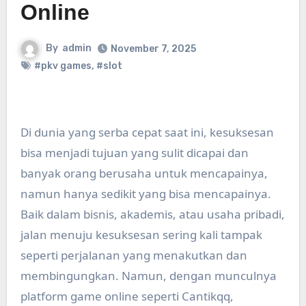
Online
By
admin
November 7, 2025
#pkv games
,
#slot
Di dunia yang serba cepat saat ini, kesuksesan
bisa menjadi tujuan yang sulit dicapai dan
banyak orang berusaha untuk mencapainya,
namun hanya sedikit yang bisa mencapainya.
Baik dalam bisnis, akademis, atau usaha pribadi,
jalan menuju kesuksesan sering kali tampak
seperti perjalanan yang menakutkan dan
membingungkan. Namun, dengan munculnya
platform game online seperti Cantikqq,