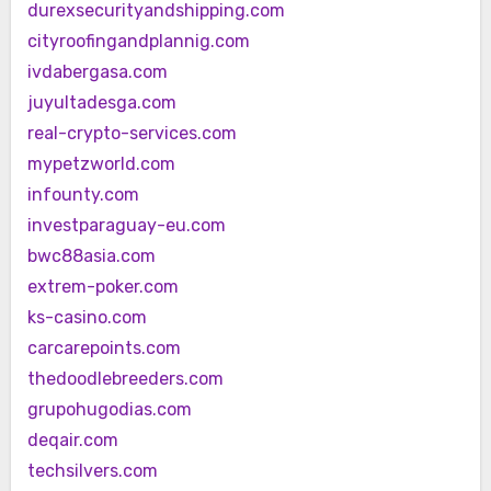
durexsecurityandshipping.com
cityroofingandplannig.com
ivdabergasa.com
juyultadesga.com
real-crypto-services.com
mypetzworld.com
infounty.com
investparaguay-eu.com
bwc88asia.com
extrem-poker.com
ks-casino.com
carcarepoints.com
thedoodlebreeders.com
grupohugodias.com
deqair.com
techsilvers.com