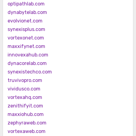
optipathlab.com
dynabytelab.com
evolvionet.com
synexisplus.com
vortexonet.com
maxxifynet.com
innovexahub.com
dynacorelab.com
synexistechco.com
truvivopro.com
vividusco.com
vortexahq.com
zenithifyit.com
maxxiohub.com
zephyraweb.com
vortexaweb.com