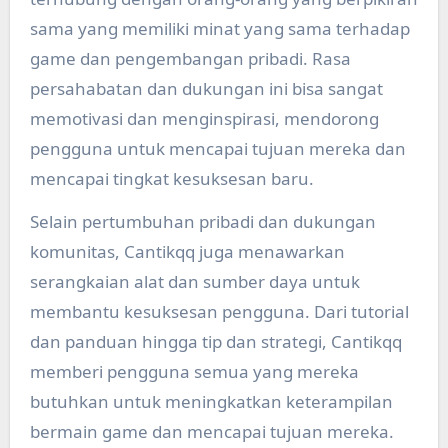
sama yang memiliki minat yang sama terhadap
game dan pengembangan pribadi. Rasa
persahabatan dan dukungan ini bisa sangat
memotivasi dan menginspirasi, mendorong
pengguna untuk mencapai tujuan mereka dan
mencapai tingkat kesuksesan baru.
Selain pertumbuhan pribadi dan dukungan
komunitas, Cantikqq juga menawarkan
serangkaian alat dan sumber daya untuk
membantu kesuksesan pengguna. Dari tutorial
dan panduan hingga tip dan strategi, Cantikqq
memberi pengguna semua yang mereka
butuhkan untuk meningkatkan keterampilan
bermain game dan mencapai tujuan mereka.