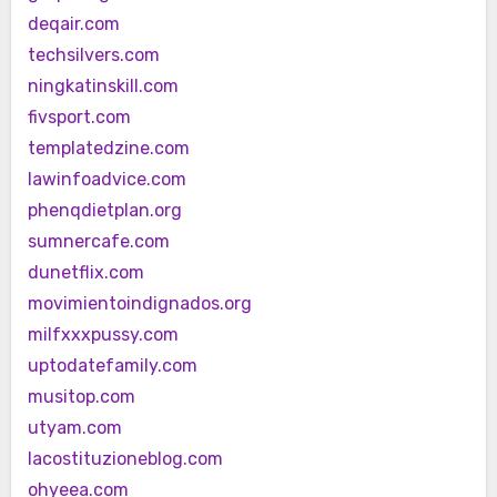
deqair.com
techsilvers.com
ningkatinskill.com
fivsport.com
templatedzine.com
lawinfoadvice.com
phenqdietplan.org
sumnercafe.com
dunetflix.com
movimientoindignados.org
milfxxxpussy.com
uptodatefamily.com
musitop.com
utyam.com
lacostituzioneblog.com
ohyeea.com