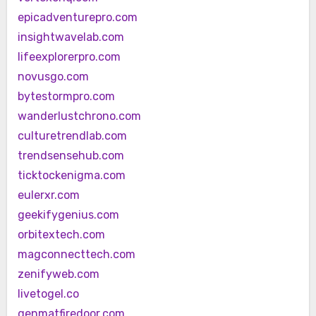
epicadventurepro.com
insightwavelab.com
lifeexplorerpro.com
novusgo.com
bytestormpro.com
wanderlustchrono.com
culturetrendlab.com
trendsensehub.com
ticktockenigma.com
eulerxr.com
geekifygenius.com
orbitextech.com
magconnecttech.com
zenifyweb.com
livetogel.co
genmatfiredoor.com