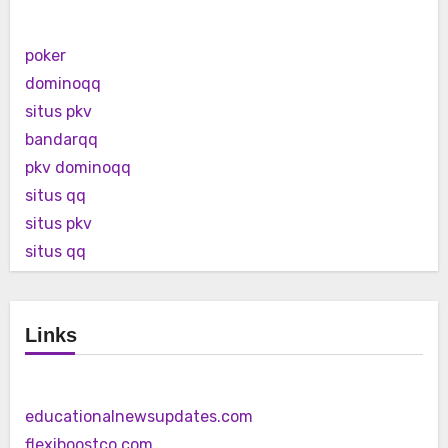
poker
dominoqq
situs pkv
bandarqq
pkv dominoqq
situs qq
situs pkv
situs qq
Links
educationalnewsupdates.com
flexiboostco.com