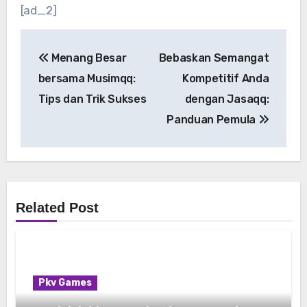
[ad_2]
Post
Menang Besar
Bebaskan Semangat
navigation
bersama Musimqq:
Kompetitif Anda
Tips dan Trik Sukses
dengan Jasaqq:
Panduan Pemula
Related Post
Pkv Games