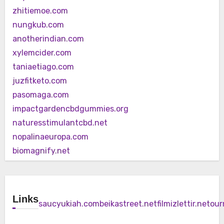
zhitiemoe.com
nungkub.com
anotherindian.com
xylemcider.com
taniaetiago.com
juzfitketo.com
pasomaga.com
impactgardencbdgummies.org
naturesstimulantcbd.net
nopalinaeuropa.com
biomagnify.net
Links
saucyukiah.com
beikastreet.net
filmizlettir.net
our