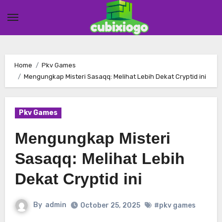
Skip
to
content
Home
Pkv Games
Mengungkap Misteri Sasaqq: Melihat Lebih Dekat Cryptid ini
Pkv Games
Mengungkap Misteri
Sasaqq: Melihat Lebih
Dekat Cryptid ini
By
admin
October 25, 2025
#pkv games