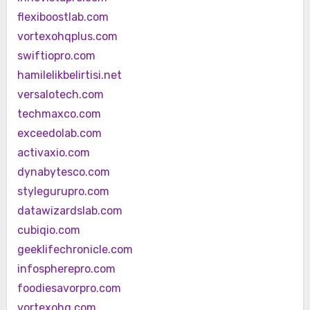
flexiboostlab.com
vortexohqplus.com
swiftiopro.com
hamilelikbelirtisi.net
versalotech.com
techmaxco.com
exceedolab.com
activaxio.com
dynabytesco.com
stylegurupro.com
datawizardslab.com
cubiqio.com
geeklifechronicle.com
infospherepro.com
foodiesavorpro.com
vortexohq.com