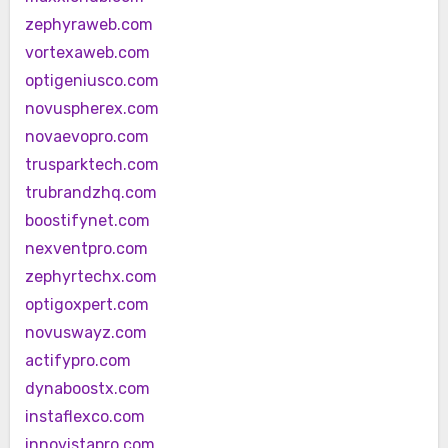
zephyraweb.com
vortexaweb.com
optigeniusco.com
novuspherex.com
novaevopro.com
trusparktech.com
trubrandzhq.com
boostifynet.com
nexventpro.com
zephyrtechx.com
optigoxpert.com
novuswayz.com
actifypro.com
dynaboostx.com
instaflexco.com
innovistapro.com