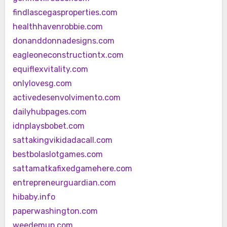
findlascegasproperties.com
healthhavenrobbie.com
donanddonnadesigns.com
eagleoneconstructiontx.com
equiflexvitality.com
onlylovesg.com
activedesenvolvimento.com
dailyhubpages.com
idnplaysbobet.com
sattakingvikidadacall.com
bestbolaslotgames.com
sattamatkafixedgamehere.com
entrepreneurguardian.com
hibaby.info
paperwashington.com
weedemup.com