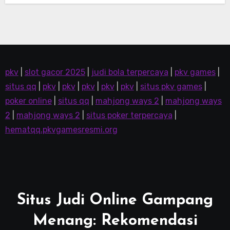
pkv
|
slot gacor 2025
|
judi bola terpercaya
|
pkv games
|
situs qq
|
pkv
|
pkv
|
pkv
|
pkv
|
pkv
|
situs pkv games
|
poker online
|
situs qq
|
mahjong ways 2
|
mahjong ways
2
|
mahjong ways 2
|
situs poker terpercaya
|
hematqq.pkvgamesresmi.org
Situs Judi Online Gampang
Menang: Rekomendasi