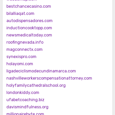
bestchancecasino.com
bilalliaqat.com
autodispensadores.com
inductioncooktopp.com
newsmedicaltoday.com
roofingnevada.info
magconnectx.com
synexispro.com
holayomi.com
ligadeciclismodecundinamarca.com
nashvilleworkerscompensationattorney.com
holyfamilycathedralschool.org
londonkiddy.com
ufabetcoaching.biz
davismindfulness.org
millionairebyte.com