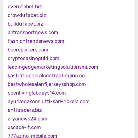
everufabet.biz
crowdufabet.biz
buildufabet.biz
alltransportnews.com
fashiontrandsnews.com
bbcreporters.com
cryptocasinoguid.com
leadingedgemarketingsolutionsmi.com
kastratigeneralcontractinginc.co
bestwholesalenfljerseysshop.com
openlivinglabdays14.com
ayurvedakonsultti-kari-nokela.com
antitraders.biz
aryanews24.com
xscape-it.com
777azino-mobile.com