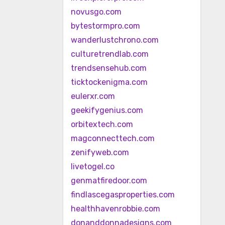
novusgo.com
bytestormpro.com
wanderlustchrono.com
culturetrendlab.com
trendsensehub.com
ticktockenigma.com
eulerxr.com
geekifygenius.com
orbitextech.com
magconnecttech.com
zenifyweb.com
livetogel.co
genmatfiredoor.com
findlascegasproperties.com
healthhavenrobbie.com
donanddonnadesigns.com