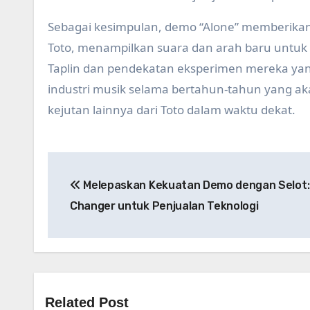
Sebagai kesimpulan, demo “Alone” memberika
Toto, menampilkan suara dan arah baru untuk
Taplin dan pendekatan eksperimen mereka yang
industri musik selama bertahun-tahun yang a
kejutan lainnya dari Toto dalam waktu dekat.
Post
Melepaskan Kekuatan Demo dengan Selot
navigation
Changer untuk Penjualan Teknologi
Related Post