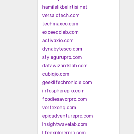
hamilelikbelirtisi.net
versalotech.com
techmaxco.com
exceedolab.com
activaxio.com
dynabytesco.com
stylegurupro.com
datawizardslab.com
cubiqio.com
geeklifechronicle.com
infospherepro.com
foodiesavorpro.com
vortexohq.com
epicadventurepro.com
insightwavelab.com
lifeexplorerpro.com