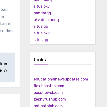
situs pkv
epan
bandarqq
er”
pkv dominoqq
kan di
situs qq
eru dan
situs pkv
situs qq
Links
Akun
ah
educationalnewsupdates.com
flexiboostco.com
boostioweb.com
zephyrushub.com
optipathlab.com