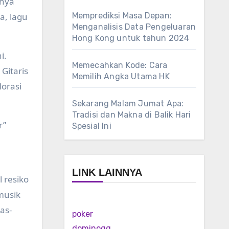
knya
a, lagu
Memprediksi Masa Depan:
Menganalisis Data Pengeluaran
Hong Kong untuk tahun 2024
i.
Memecahkan Kode: Cara
Gitaris
Memilih Angka Utama HK
orasi
Sekarang Malam Jumat Apa:
Tradisi dan Makna di Balik Hari
r”
Spesial Ini
LINK LAINNYA
 resiko
musik
as-
poker
dominoqq