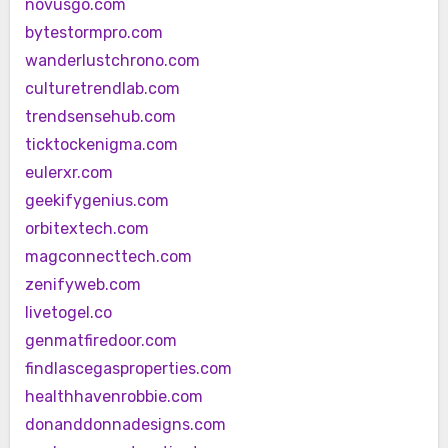
novusgo.com
bytestormpro.com
wanderlustchrono.com
culturetrendlab.com
trendsensehub.com
ticktockenigma.com
eulerxr.com
geekifygenius.com
orbitextech.com
magconnecttech.com
zenifyweb.com
livetogel.co
genmatfiredoor.com
findlascegasproperties.com
healthhavenrobbie.com
donanddonnadesigns.com