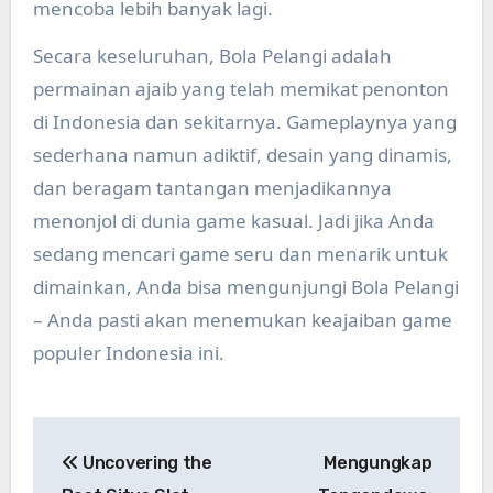
mencoba lebih banyak lagi.
Secara keseluruhan, Bola Pelangi adalah
permainan ajaib yang telah memikat penonton
di Indonesia dan sekitarnya. Gameplaynya yang
sederhana namun adiktif, desain yang dinamis,
dan beragam tantangan menjadikannya
menonjol di dunia game kasual. Jadi jika Anda
sedang mencari game seru dan menarik untuk
dimainkan, Anda bisa mengunjungi Bola Pelangi
– Anda pasti akan menemukan keajaiban game
populer Indonesia ini.
Post
Uncovering the
Mengungkap
navigation