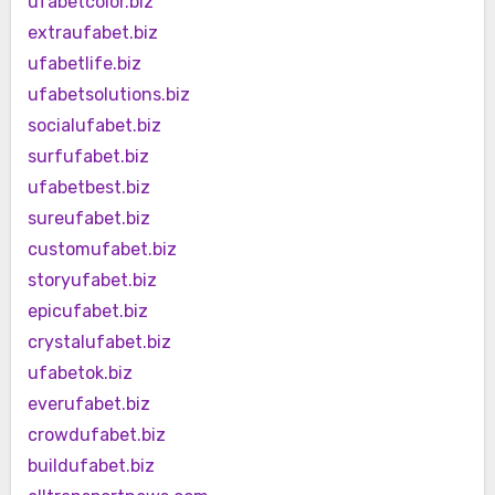
ufabetcolor.biz
extraufabet.biz
ufabetlife.biz
ufabetsolutions.biz
socialufabet.biz
surfufabet.biz
ufabetbest.biz
sureufabet.biz
customufabet.biz
storyufabet.biz
epicufabet.biz
crystalufabet.biz
ufabetok.biz
everufabet.biz
crowdufabet.biz
buildufabet.biz