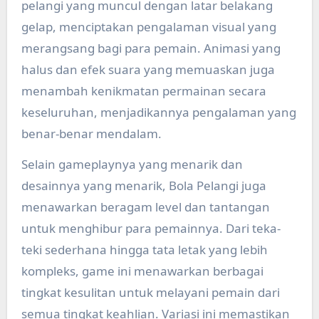
pelangi yang muncul dengan latar belakang
gelap, menciptakan pengalaman visual yang
merangsang bagi para pemain. Animasi yang
halus dan efek suara yang memuaskan juga
menambah kenikmatan permainan secara
keseluruhan, menjadikannya pengalaman yang
benar-benar mendalam.
Selain gameplaynya yang menarik dan
desainnya yang menarik, Bola Pelangi juga
menawarkan beragam level dan tantangan
untuk menghibur para pemainnya. Dari teka-
teki sederhana hingga tata letak yang lebih
kompleks, game ini menawarkan berbagai
tingkat kesulitan untuk melayani pemain dari
semua tingkat keahlian. Variasi ini memastikan