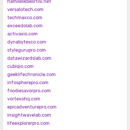
hamilelikbelirtisi.net
versalotech.com
techmaxco.com
exceedolab.com
activaxio.com
dynabytesco.com
stylegurupro.com
datawizardslab.com
cubiqio.com
geeklifechronicle.com
infospherepro.com
foodiesavorpro.com
vortexohq.com
epicadventurepro.com
insightwavelab.com
lifeexplorerpro.com