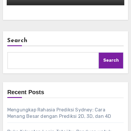
Search
Search
Recent Posts
Mengungkap Rahasia Prediksi Sydney: Cara
Menang Besar dengan Prediksi 2D, 3D, dan 4D