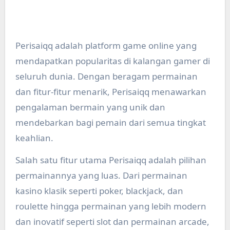
Perisaiqq adalah platform game online yang
mendapatkan popularitas di kalangan gamer di
seluruh dunia. Dengan beragam permainan
dan fitur-fitur menarik, Perisaiqq menawarkan
pengalaman bermain yang unik dan
mendebarkan bagi pemain dari semua tingkat
keahlian.
Salah satu fitur utama Perisaiqq adalah pilihan
permainannya yang luas. Dari permainan
kasino klasik seperti poker, blackjack, dan
roulette hingga permainan yang lebih modern
dan inovatif seperti slot dan permainan arcade,